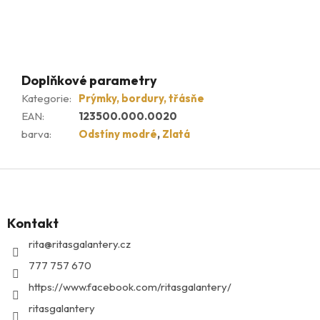
Doplňkové parametry
Kategorie
:
Prýmky, bordury, třásňe
EAN
:
123500.000.0020
barva
:
Odstíny modré
,
Zlatá
Z
á
p
Kontakt
a
t
rita
@
ritasgalantery.cz
í
777 757 670
https://www.facebook.com/ritasgalantery/
ritasgalantery