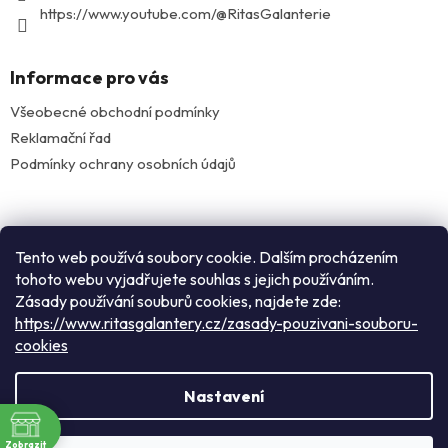
https://www.youtube.com/@RitasGalanterie
Informace pro vás
Všeobecné obchodní podmínky
Reklamační řad
Podmínky ochrany osobních údajů
Facebook
Tento web používá soubory cookie. Dalším procházením
tohoto webu vyjadřujete souhlas s jejich používáním.
Zásady používání souburů cookies, najdete zde:
Instagram
https://www.ritasgalantery.cz/zasady-pouzivani-souboru-
cookies
Vytvořil Shoptet
Nastavení
ě
Rádi Vás přivítáme v našem pražském obchodě: nacházíme se
Copyright 2026
Rita's galanterie
. Všechna práva
Zobrazit