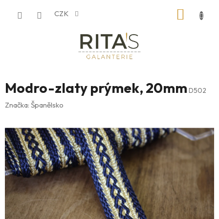
Přejít
NÁKUP
CZK
na
obsah
KOŠÍK
Modro-zlaty prýmek, 20mm
D502
Značka:
Španělsko