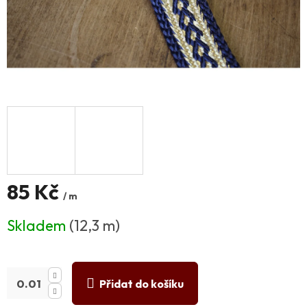
85 Kč
/ m
Měrná
Skladem
(12,3 m)
cena:
Přidat do košíku