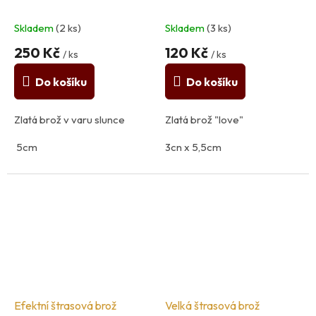
Skladem
(2 ks)
Skladem
(3 ks)
250 Kč
120 Kč
/ ks
/ ks
Do košíku
Do košíku
Zlatá brož v varu slunce
Zlatá brož "love"
5cm
3cn x 5,5cm
Materiál: kov
Materiál: kov, plast
Efektní štrasová brož
Velká štrasová brož