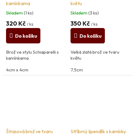
kamínkama
květu
Skladem
(1 ks)
Skladem
(3 ks)
320 Kč
350 Kč
/ ks
/ ks
Do košíku
Do košíku
Brož ve stylu Schiaparelli s
Velká zlatá brož ve tvaru
kamínkama
květu
4cm x 4cm
7,5cm
Materiál: kov
Materiál: kov
Štrasová brož ve tvaru
Stříbrný špendlík s kamínky