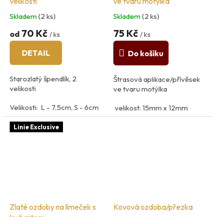
velikosti
ve tvaru motýlka
Skladem
(2 ks)
Skladem
(2 ks)
70 Kč
75 Kč
od
/ ks
/ ks
DETAIL
Do košíku
Starozlatý špendlík, 2
Štrasová aplikace/přívěsek
velikosti
ve tvaru motýlka
Velikosti: L - 7,5cm, S - 6cm
velikost: 15mm x 12mm
Materiál: kov
materiál: kov, sklo
Linie Exclusive
Zlaté ozdoby na límeček s
Kovová ozdoba/přezka