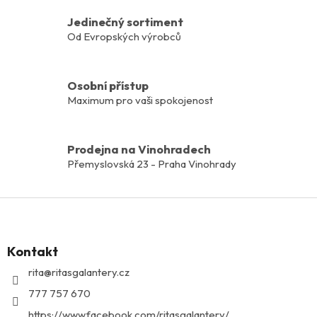
y
v
Jedinečný sortiment
ý
Od Evropských výrobců
p
i
s
u
Osobní přístup
Maximum pro vaši spokojenost
Prodejna na Vinohradech
Přemyslovská 23 - Praha Vinohrady
Z
á
p
Kontakt
a
t
rita
@
ritasgalantery.cz
í
777 757 670
https://www.facebook.com/ritasgalantery/