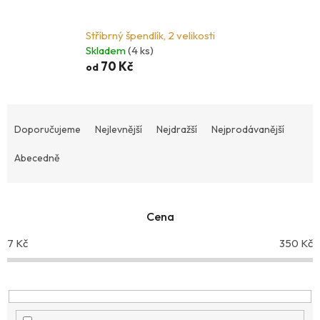
Stříbrný špendlík, 2 velikosti
Skladem
(4 ks)
70 Kč
od
Ř
a
Doporučujeme
Nejlevnější
Nejdražší
Nejprodávanější
z
Abecedně
e
n
í
p
Cena
r
7
Kč
350
Kč
o
d
u
k
t