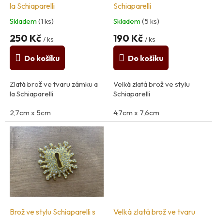
d
la Schiaparelli
Schiaparelli
u
Skladem
(1 ks)
Skladem
(5 ks)
k
t
250 Kč
190 Kč
/ ks
/ ks
ů
Do košíku
Do košíku
Zlatá brož ve tvaru zámku a
Velká zlatá brož ve stylu
la Schiaparelli
Schiaparelli
2,7cm x 5cm
4,7cm x 7,6cm
Materiál: kov
Materiál: kov
Brož ve stylu Schiaparelli s
Velká zlatá brož ve tvaru