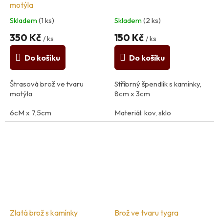
motýla
Skladem
(1 ks)
Skladem
(2 ks)
350 Kč
150 Kč
/ ks
/ ks
Do košíku
Do košíku
Štrasová brož ve tvaru
Stříbrný špendlík s kamínky,
motýla
8cm x 3cm
6cM x 7,5cm
Materiál: kov, sklo
Materiál: kov, plast
Zlatá brož s kamínky
Brož ve tvaru tygra