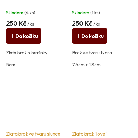
Skladem
(4 ks)
Skladem
(1 ks)
250 Kč
250 Kč
/ ks
/ ks
Do košíku
Do košíku
Zlatá brož s kamínky
Brož ve tvaru tygra
5cm
7,6cm x 1,8cm
Materiál: kov, sklo
Materiál: kov
Zlatá brož ve tvaru slunce
Zlatá brož "love"