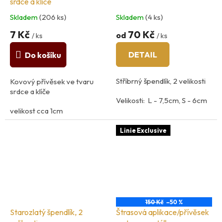
srdce a klíče
Skladem
(206 ks)
Skladem
(4 ks)
7 Kč
70 Kč
od
/ ks
/ ks
DETAIL
Do košíku
Stříbrný špendlík, 2 velikosti
Kovový přívěsek ve tvaru
srdce a klíče
Velikosti: L - 7,5cm, S - 6cm
velikost cca 1cm
Materiál: kov
země původu: Francie
Linie Exclusive
150 Kč
–50 %
Starozlatý špendlík, 2
Štrasová aplikace/přívěsek