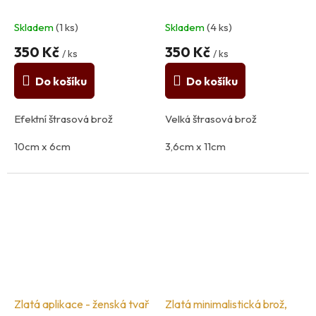
Skladem
(1 ks)
Skladem
(4 ks)
350 Kč
350 Kč
/ ks
/ ks
Do košíku
Do košíku
Efektní štrasová brož
Velká štrasová brož
10cm x 6cm
3,6cm x 11cm
Materiál: kov, sklo
Materiál: kov
Zlatá aplikace - ženská tvař
Zlatá minimalistická brož,