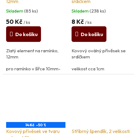
12mm
srdíčkem
Skladem
(85 ks)
Skladem
(238 ks)
50 Kč
8 Kč
/ ks
/ ks
Do košíku
Do košíku
Zlatý element na ramínko,
Kovový oválný přívěsek se
12mm
srdíčkem
pro ramínko v šířce 10mm-
velikost cca 1cm
12mm
země původu: Francie
země původu: Francie
14 Kč
–50 %
Kovový přívěsek ve tvaru
Stříbrný špendlík, 2 velikosti