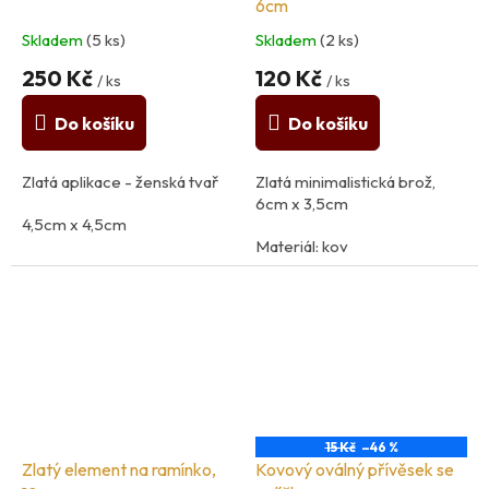
6cm
Skladem
(5 ks)
Skladem
(2 ks)
250 Kč
120 Kč
/ ks
/ ks
Do košíku
Do košíku
Zlatá aplikace - ženská tvař
Zlatá minimalistická brož,
6cm x 3,5cm
4,5cm x 4,5cm
Materiál: kov
Materiál: kov
15 Kč
–46 %
Zlatý element na ramínko,
Kovový oválný přívěsek se