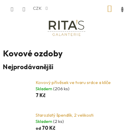
Přejít
NÁKUP
CZK
na
obsah
KOŠÍK
Kovové ozdoby
Nejprodávanější
Kovový přívěsek ve tvaru srdce a klíče
Skladem
(206 ks)
7 Kč
Starozlatý špendlík, 2 velikosti
Skladem
(2 ks)
70 Kč
od