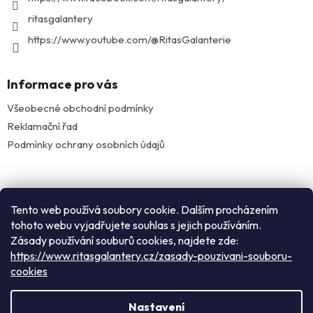
ritasgalantery
https://www.youtube.com/@RitasGalanterie
Informace pro vás
Všeobecné obchodní podmínky
Reklamační řad
Podmínky ochrany osobních údajů
Facebook
Tento web používá soubory cookie. Dalším procházením
tohoto webu vyjadřujete souhlas s jejich používáním.
Zásady používání souburů cookies, najdete zde:
Instagram
https://www.ritasgalantery.cz/zasady-pouzivani-souboru-
cookies
Vytvořil Shoptet
Nastavení