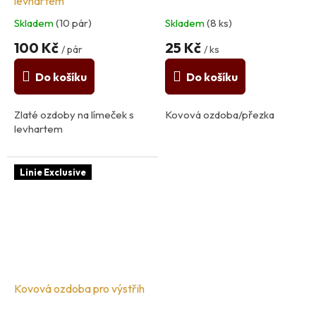
levhartem
Skladem
(10 pár)
Skladem
(8 ks)
100 Kč
25 Kč
/ pár
/ ks
Do košíku
Do košíku
Zlaté ozdoby na límeček s
Kovová ozdoba/přezka
levhartem
Linie Exclusive
Kovová ozdoba pro výstřih