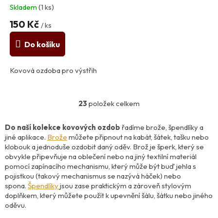
Skladem
(1 ks)
150 Kč
/ ks
Do košíku
Kovová ozdoba pro výstřih
23
položek celkem
O
v
l
Do naší kolekce kovových ozdob
řadíme
brože, špendlíky a
á
jiné aplikace.
Brože
můžete připnout na kabát, šátek, tašku nebo
d
klobouk a jednoduše ozdobit daný oděv.
Brož je šperk, který se
a
obvykle připevňuje na oblečení nebo na jiný textilní materiál
c
pomocí zapínacího mechanismu, který může být buď jehla s
í
pojistkou (takový mechanismus se nazývá háček) nebo
p
spona.
Špendlíky
jsou zase praktickým a zároveň stylovým
r
doplňkem, který můžete použít k upevnění šálu, šátku nebo jiného
v
oděvu.
k