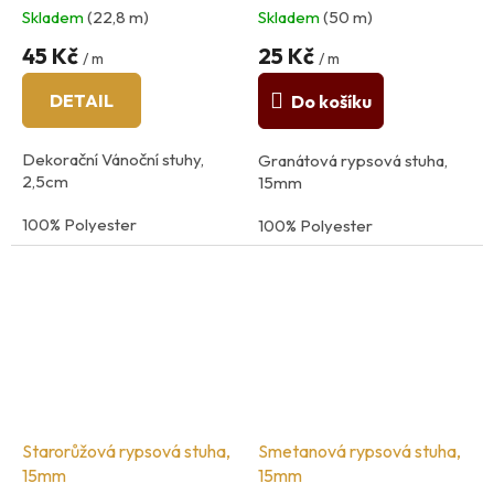
Skladem
(22,8 m)
Skladem
(50 m)
45 Kč
25 Kč
/ m
/ m
DETAIL
Do košíku
Dekorační Vánoční stuhy,
Granátová rypsová stuha,
2,5cm
15mm
100% Polyester
100% Polyester
země původu: Itálie
Starorůžová rypsová stuha,
Smetanová rypsová stuha,
15mm
15mm