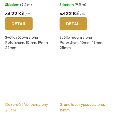
25mm
25mm
Skladem
(9,2 m)
Skladem
(9,5 m)
22 Kč
22 Kč
od
od
/ m
/ m
DETAIL
DETAIL
Světle růžová stuha
Světle modrá stuha
Petersham, 10mm, 19mm,
Petersham, 10mm, 19mm,
25mm
25mm
Složení: 100% viskóza
Složení: 100% viskóza
země původu: Španělsko
země původu: Španělsko
Dekorační Vánoční stuhy,
Granátová rypsová stuha,
2,5cm
15mm