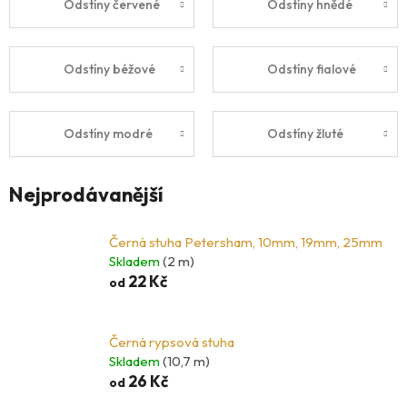
Odstíny červené
Odstíny hnědé
Odstíny béžové
Odstíny fialové
Odstíny modré
Odstíny žluté
Nejprodávanější
Černá stuha Petersham, 10mm, 19mm, 25mm
Skladem
(2 m)
22 Kč
od
Černá rypsová stuha
Skladem
(10,7 m)
26 Kč
od