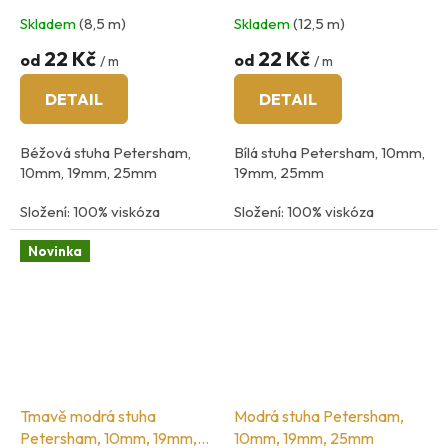
Skladem
(8,5 m)
Skladem
(12,5 m)
22 Kč
22 Kč
od
od
/ m
/ m
DETAIL
DETAIL
Béžová stuha Petersham,
Bílá stuha Petersham, 10mm,
10mm, 19mm, 25mm
19mm, 25mm
Složení: 100% viskóza
Složení: 100% viskóza
země původu: Španělsko
země původu: Španělsko
Novinka
Tmavě modrá stuha
Modrá stuha Petersham,
Petersham, 10mm, 19mm,
10mm, 19mm, 25mm