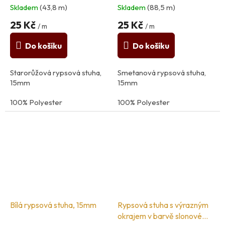
Skladem
(43,8 m)
Skladem
(88,5 m)
25 Kč
25 Kč
/ m
/ m
Do košíku
Do košíku
Starorůžová rypsová stuha,
Smetanová rypsová stuha,
15mm
15mm
100% Polyester
100% Polyester
země původu: Itálie
země původu: Itálie
Bílá rypsová stuha, 15mm
Rypsová stuha s výrazným
okrajem v barvě slonové