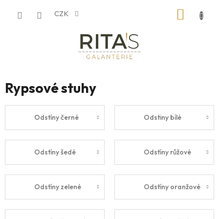
Přejít
NÁKUP
CZK
na
obsah
KOŠÍK
Rypsové stuhy
Odstíny černé
Odstiny bílé
Odstíny šedé
Odstíny růžové
Odstíny zelené
Odstíny oranžové