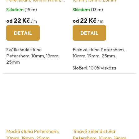
25mm
Skladem
(15 m)
Skladem
(13 m)
22 Kč
22 Kč
od
od
/ m
/ m
DETAIL
DETAIL
Světle šedá stuha
Fialová stuha Petersham,
Petersham, 10mm, 19mm,
10mm, 19mm, 25mm
25mm
Složení: 100% viskóza
Složení: 100% viskóza
země původu: Španělsko
země původu: Španělsko
Modrá stuha Petersham,
Tmavě zelená stuha
10mm, 19mm, 25mm
Petersham, 10mm, 19mm,