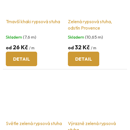
Tmavší khaki rypsová stuha
Zelená rypsová stuha,
odstín Provence
Skladem
(7,6 m)
Skladem
(10,65 m)
26 Kč
32 Kč
od
od
/ m
/ m
DETAIL
DETAIL
Světle zelená rypsová stuha
Výrazně zelená rypsová
stuha