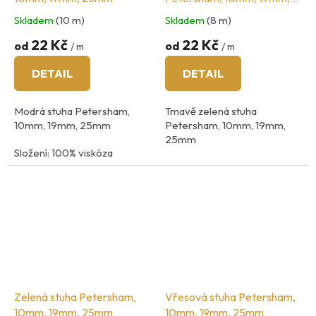
25mm
Skladem
(10 m)
Skladem
(8 m)
22 Kč
22 Kč
od
od
/ m
/ m
DETAIL
DETAIL
Modrá stuha Petersham,
Tmavě zelená stuha
10mm, 19mm, 25mm
Petersham, 10mm, 19mm,
25mm
Složení: 100% viskóza
Složení: 100% viskóza
země původu: Španělsko
země původu: Španělsko
Zelená stuha Petersham,
Vřesová stuha Petersham,
10mm, 19mm, 25mm
10mm, 19mm, 25mm