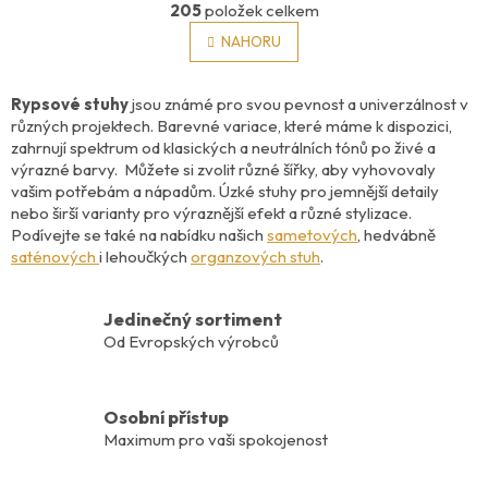
O
r
205
položek celkem
v
á
l
NAHORU
n
á
k
o
d
v
a
Rypsové stuhy
jsou známé pro svou pevnost a univerzálnost v
á
c
různých projektech. Barevné variace, které máme k dispozici,
n
í
zahrnují spektrum od klasických a neutrálních tónů po živé a
í
p
výrazné barvy. Můžete si zvolit různé šířky, aby vyhovovaly
r
vašim potřebám a nápadům. Úzké stuhy pro jemnější detaily
v
nebo širší varianty pro výraznější efekt a různé stylizace.
k
Podívejte se také na nabídku našich
sametových
, hedvábně
y
saténových
i lehoučkých
organzových stuh
.
v
ý
p
Jedinečný sortiment
i
Od Evropských výrobců
s
u
Osobní přístup
Maximum pro vaši spokojenost