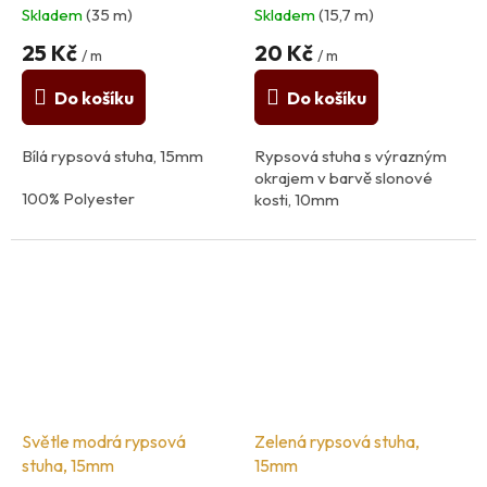
kosti, 10mm
Skladem
(35 m)
Skladem
(15,7 m)
25 Kč
20 Kč
/ m
/ m
Do košíku
Do košíku
Bílá rypsová stuha, 15mm
Rypsová stuha s výrazným
okrajem v barvě slonové
100% Polyester
kosti, 10mm
země původu: Itálie
Složení: 100% polyester
praní na 40C
Světle modrá rypsová
Zelená rypsová stuha,
stuha, 15mm
15mm