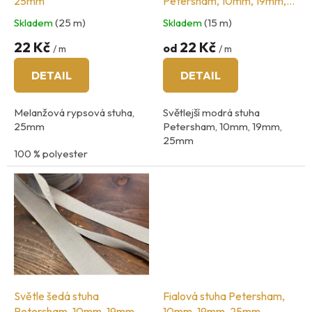
25mm
Petersham, 10mm, 19mm,
u
25mm
Skladem
(25 m)
Skladem
(15 m)
k
t
22 Kč
22 Kč
od
/ m
/ m
ů
DETAIL
DETAIL
Melanžová rypsová stuha,
Světlejší modrá stuha
25mm
Petersham, 10mm, 19mm,
25mm
100 % polyester
Složení: 100% viskóza
země původu: Itálie
země původu: Španělsko
Světle šedá stuha
Fialová stuha Petersham,
Petersham, 10mm, 19mm,
10mm, 19mm, 25mm