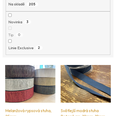
ů
Na skladě
205
Novinka
3
Tip
0
Linie Exclusive
2
V
ý
p
i
s
p
r
o
Melanžová rypsová stuha,
Světlejší modrá stuha
d