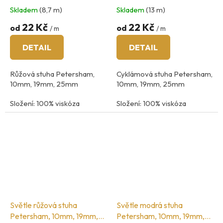
25mm
Skladem
(8,7 m)
Skladem
(13 m)
22 Kč
22 Kč
od
od
/ m
/ m
DETAIL
DETAIL
Růžová stuha Petersham,
Cyklámová stuha Petersham,
10mm, 19mm, 25mm
10mm, 19mm, 25mm
Složení: 100% viskóza
Složení: 100% viskóza
země původu: Španělsko
země původu: Španělsko
Světle růžová stuha
Světle modrá stuha
Petersham, 10mm, 19mm,
Petersham, 10mm, 19mm,