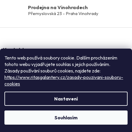
Prodejna na Vinohradech
Přemyslovská 23 - Praha Vinohrady
Z
á
p
Kontakt
a
t
Tento web používá soubory cookie. Dalším procházením
rita
@
ritasgalantery.cz
tohoto webu vyjadřujete souhlas s jejich používáním.
í
777 757 670
Zásady používání souburů cookies, najdete zde:
https://www.facebook.com/ritasgalantery/
https://www.ritasgalantery.cz/zasady-pouzivani-souboru-
cookies
ritasgalantery
https://www.youtube.com/@RitasGalanterie
Nastavení
Rádi Vás přivítáme v našem pražském obchodě: nacházíme se
Informace pro vás
mezi zastávkami metra Flora a náměstí Jiřího z Poděbrad v
Souhlasím
Přemyslovské, 23. (ihned vedle VZP)
Všeobecné obchodní podmínky
Reklamační řad