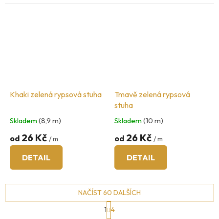
Khaki zelená rypsová stuha
Tmavě zelená rypsová
stuha
Skladem
(8,9 m)
Skladem
(10 m)
26 Kč
26 Kč
od
od
/ m
/ m
DETAIL
DETAIL
NAČÍST 60 DALŠÍCH
S
1
4
t