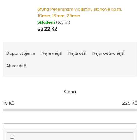
Stuha Petersham v odstínu slonové kosti,
10mm, 19mm, 25mm
Skladem
(3,5 m)
22 Kč
od
Ř
a
Doporučujeme
Nejlevnější
Nejdražší
Nejprodávanější
z
Abecedně
e
n
í
p
Cena
r
10
Kč
225
Kč
o
d
u
k
t