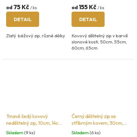
75 Kč
155 Kč
od
od
/ ks
/ ks
DETAIL
DETAIL
Zlatý béžový zip, různé délky
Kovový dělitelný zip v barvě
slonové kosti, 50cm, 55cm,
60cm, 65cm
šíři zoubků 5mm
barva kovu: mosaz
Tmavě šedý kovový
Černý dělitelný zip se
nedělitelný zip, 10cm, 14cm,
stříbrným kovem, 30cm,
16cm, 18cm, 20cm
35cm, 50cm, 55cm,60cm
Skladem
(9 ks)
Skladem
(6 ks)