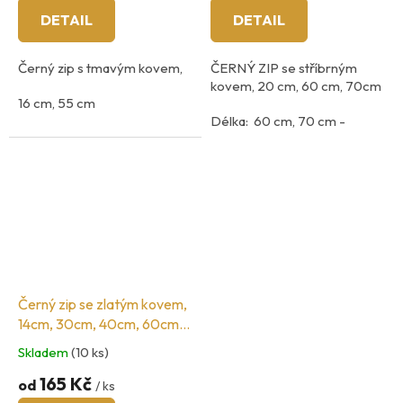
DETAIL
DETAIL
Černý zip s tmavým kovem,
ČERNÝ ZIP se stříbrným
kovem, 20 cm, 60 cm, 70cm
16 cm, 55 cm
Délka: 60 cm, 70 cm -
dělitelné, 20cm - nedělitelný
Černý zip se zlatým kovem,
14cm, 30cm, 40cm, 60cm,
70cm, 80cm
Skladem
(10 ks)
165 Kč
od
/ ks