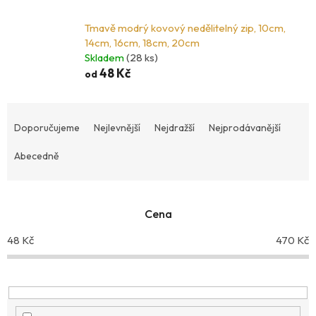
Tmavě modrý kovový nedělitelný zip, 10cm,
14cm, 16cm, 18cm, 20cm
Skladem
(28 ks)
48 Kč
od
Ř
a
Doporučujeme
Nejlevnější
Nejdražší
Nejprodávanější
z
Abecedně
e
n
í
p
Cena
r
48
Kč
470
Kč
o
d
u
k
t