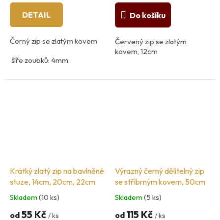
DETAIL
Do košíku
Černý zip se zlatým kovem
Červený zip se zlatým
kovem, 12cm
šíře zoubků: 4mm
12cm - 25cm, - nedělitelný
šíře zoubků: 5mm
45cm- 60cm - dělitelný
Krátký zlatý zip na bavlněné
Výrazný černý dělitelný zip
stuze, 14cm, 20cm, 22cm
se stříbrným kovem, 50cm
Skladem
(10 ks)
Skladem
(5 ks)
55 Kč
115 Kč
od
od
/ ks
/ ks