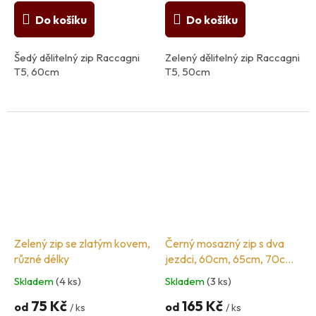
Do košíku
Do košíku
Šedý dělitelný zip Raccagni
Zelený dělitelný zip Raccagni
T5, 60cm
T5, 50cm
Zelený zip se zlatým kovem,
Černý mosazný zip s dva
různé délky
jezdci, 60cm, 65cm, 70cm,
75cm, 80cm
Skladem
(4 ks)
Skladem
(3 ks)
75 Kč
165 Kč
od
od
/ ks
/ ks