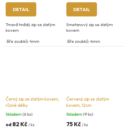
DETAIL
DETAIL
Tmavě hnědý zip se zlatým
Smetanový zip se zlatým
kovem
kovem
šíře zoubků: 4mm
šíře zoubků: 4mm
nedělitelný 12cm-25cm
50cm - dělitelný
dělitelný 40cm - 65cm
Černý zip se zlatým kovem,
Červený zip se zlatým
různé délky
kovem, 12cm
Skladem
(6 ks)
Skladem
(9 ks)
82 Kč
75 Kč
od
/ ks
/ ks