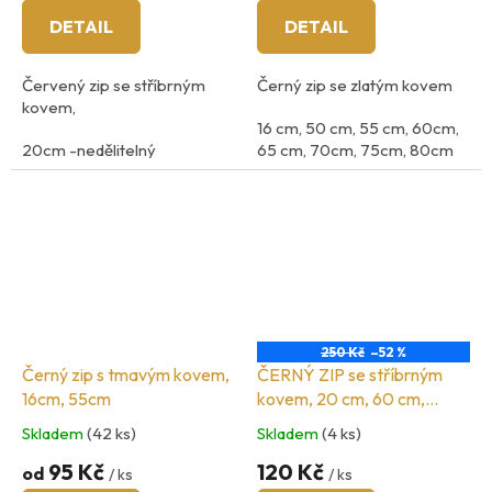
DETAIL
DETAIL
Červený zip se stříbrným
Černý zip se zlatým kovem
kovem,
16 cm, 50 cm, 55 cm, 60cm,
20cm -nedělitelný
65 cm, 70cm, 75cm, 80cm
stříbrný kov
šíře zoubků: 5mm
250 Kč
–52 %
Černý zip s tmavým kovem,
ČERNÝ ZIP se stříbrným
16cm, 55cm
kovem, 20 cm, 60 cm,
70cm
Skladem
(42 ks)
Skladem
(4 ks)
95 Kč
120 Kč
od
/ ks
/ ks