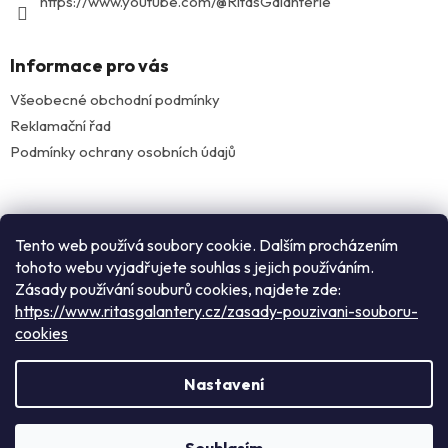
https://www.youtube.com/@RitasGalanterie
Informace pro vás
Všeobecné obchodní podmínky
Reklamační řad
Podmínky ochrany osobních údajů
Facebook
Tento web používá soubory cookie. Dalším procházením
tohoto webu vyjadřujete souhlas s jejich používáním.
Zásady používání souburů cookies, najdete zde:
Instagram
https://www.ritasgalantery.cz/zasady-pouzivani-souboru-
cookies
Vytvořil Shoptet
Nastavení
Rádi Vás přivítáme v našem pražském obchodě: nacházíme se
Copyright 2026
Rita's galanterie
. Všechna práva
mezi zastávkami metra Flora a náměstí Jiřího z Poděbrad v