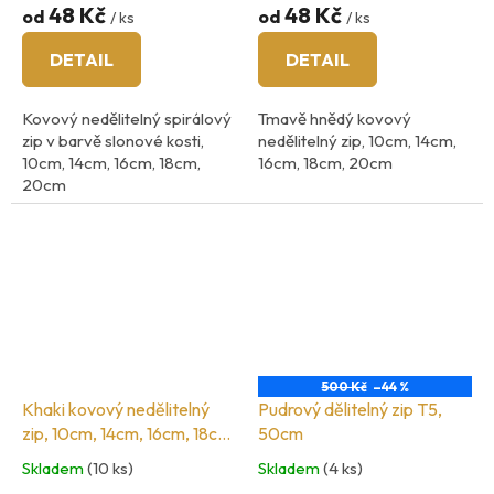
48 Kč
48 Kč
od
od
/ ks
/ ks
DETAIL
DETAIL
Kovový nedělitelný spirálový
Tmavě hnědý kovový
zip v barvě slonové kosti,
nedělitelný zip, 10cm, 14cm,
10cm, 14cm, 16cm, 18cm,
16cm, 18cm, 20cm
20cm
šíři zoubků 3mm
šíři zoubků 3mm
500 Kč
–44 %
Khaki kovový nedělitelný
Pudrový dělitelný zip T5,
zip, 10cm, 14cm, 16cm, 18cm,
50cm
20cm
Skladem
(10 ks)
Skladem
(4 ks)