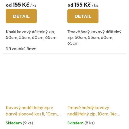
155 Kč
155 Kč
od
od
/ ks
/ ks
DETAIL
DETAIL
Khaki kovový dělitelný zip,
Tmavě šedý kovový dělitelný
50cm, 55cm, 60cm, 65cm
zip, 50cm, 55cm, 60cm,
65cm
šíři zoubků 5mm
šíři zoubků 5mm
barva kovu: mosaz
barva kovu: mosaz
Kovový nedělitelný zip v
Tmavě hnědý kovový
barvě slonové kosti, 10cm,
nedělitelný zip, 10cm, 14cm,
14cm, 16cm, 18cm, 20cm
16cm, 18cm, 20cm
Skladem
(9 ks)
Skladem
(8 ks)