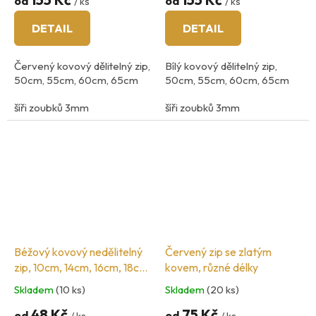
od
od
/ ks
/ ks
DETAIL
DETAIL
Červený kovový dělitelný zip,
Bílý kovový dělitelný zip,
50cm, 55cm, 60cm, 65cm
50cm, 55cm, 60cm, 65cm
šíři zoubků 3mm
šíři zoubků 3mm
barva kovu: mosaz
barva kovu: mosaz
Kvalitní zipy španělské značky
Cose, výrobeno v Číně
Béžový kovový nedělitelný
Červený zip se zlatým
zip, 10cm, 14cm, 16cm, 18cm,
kovem, různé délky
20cm
Skladem
(10 ks)
Skladem
(20 ks)
48 Kč
75 Kč
od
od
/ ks
/ ks