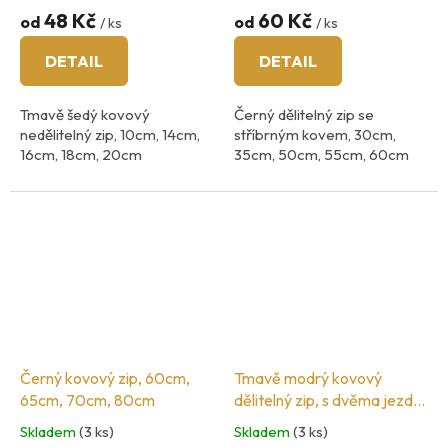
48 Kč
60 Kč
od
od
/ ks
/ ks
DETAIL
DETAIL
Tmavě šedý kovový
Černý dělitelný zip se
nedělitelný zip, 10cm, 14cm,
stříbrným kovem, 30cm,
16cm, 18cm, 20cm
35cm, 50cm, 55cm, 60cm
šíři zoubků 3mm
zoubky 5mm
Černý kovový zip, 60cm,
Tmavě modrý kovový
65cm, 70cm, 80cm
dělitelný zip, s dvěma jezdci,
70cm, 75cm, 80cm, 90cm,
Skladem
(3 ks)
Skladem
(3 ks)
100cm, 120cm