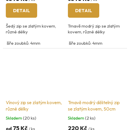
DETAIL
DETAIL
Šedý zip se zlatým kovem,
Tmavě modrý zip se zlatým
různé délky
kovem, různé délky
šíře zoubků: 4mm
šíře zoubků: 4mm
12cm - 25cm, - nedělitelný
12cm - 25cm, - nedělitelný
45cm- 60cm - dělitelný
45cm- 60cm - dělitelný
Vínový zip se zlatým kovem,
Tmavě modrý dělitelný zip
různé délky
se zlatým kovem, 50cm
Skladem
(20 ks)
Skladem
(2 ks)
75 Kč
220 Kč
od
/ ks
/ ks