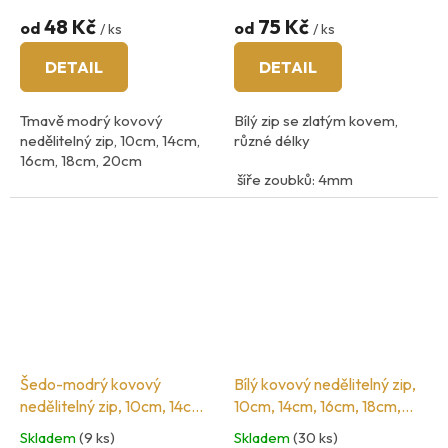
48 Kč
75 Kč
od
od
/ ks
/ ks
DETAIL
DETAIL
Tmavě modrý kovový
Bílý zip se zlatým kovem,
nedělitelný zip, 10cm, 14cm,
různé délky
16cm, 18cm, 20cm
šíře zoubků: 4mm
šíři zoubků 3mm
12cm - 25cm, - nedělitelný
45cm- 60cm - dělitelný
Šedo-modrý kovový
Bílý kovový nedělitelný zip,
nedělitelný zip, 10cm, 14cm,
10cm, 14cm, 16cm, 18cm,
16cm, 18cm, 20cm
20cm
Skladem
(9 ks)
Skladem
(30 ks)