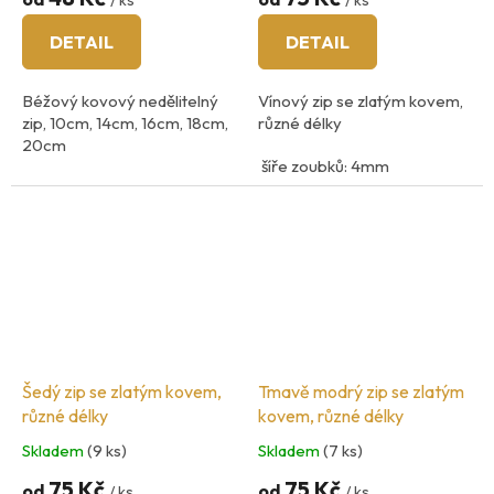
DETAIL
DETAIL
Béžový kovový nedělitelný
Vínový zip se zlatým kovem,
zip, 10cm, 14cm, 16cm, 18cm,
různé délky
20cm
šíře zoubků: 4mm
šíři zoubků 3mm
12cm - 25cm, - nedělitelný
45cm- 60cm - dělitelný
Šedý zip se zlatým kovem,
Tmavě modrý zip se zlatým
různé délky
kovem, různé délky
Skladem
(9 ks)
Skladem
(7 ks)
75 Kč
75 Kč
od
od
/ ks
/ ks