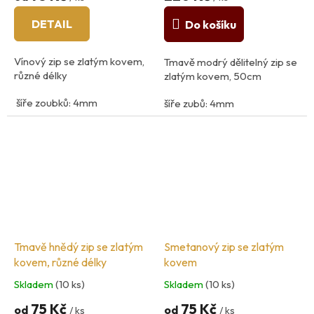
DETAIL
Do košíku
Vínový zip se zlatým kovem,
Tmavě modrý dělitelný zip se
různé délky
zlatým kovem, 50cm
šíře zoubků: 4mm
šíře zubů: 4mm
12cm - 25cm, - nedělitelný
45cm- 60cm - dělitelný
Tmavě hnědý zip se zlatým
Smetanový zip se zlatým
kovem, různé délky
kovem
Skladem
(10 ks)
Skladem
(10 ks)
75 Kč
75 Kč
od
od
/ ks
/ ks