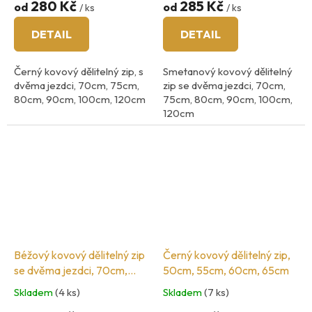
280 Kč
285 Kč
od
od
/ ks
/ ks
DETAIL
DETAIL
Černý kovový dělitelný zip, s
Smetanový kovový dělitelný
dvěma jezdci, 70cm, 75cm,
zip se dvěma jezdci, 70cm,
80cm, 90cm, 100cm, 120cm
75cm, 80cm, 90cm, 100cm,
120cm
šíři zoubků 5mm
šíři zoubků 5mm
barva kovu: mosaz
barva kovu: nikel
Španělská značka zipů COSE
zipy španělské značky Cose,
vyrobeno v Čině.
Béžový kovový dělitelný zip
Černý kovový dělitelný zip,
se dvěma jezdci, 70cm,
50cm, 55cm, 60cm, 65cm
75cm, 80cm, 90cm, 100cm,
Skladem
(4 ks)
Skladem
(7 ks)
120cm