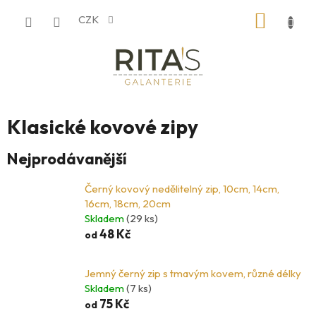
Přejít
NÁKUP
CZK
na
obsah
KOŠÍK
Klasické kovové zipy
Nejprodávanější
Černý kovový nedělitelný zip, 10cm, 14cm,
16cm, 18cm, 20cm
Skladem
(29 ks)
48 Kč
od
Jemný černý zip s tmavým kovem, různé délky
Skladem
(7 ks)
75 Kč
od