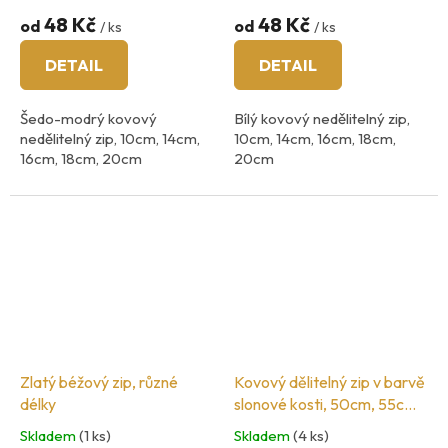
48 Kč
48 Kč
od
od
/ ks
/ ks
DETAIL
DETAIL
Šedo-modrý kovový
Bílý kovový nedělitelný zip,
nedělitelný zip, 10cm, 14cm,
10cm, 14cm, 16cm, 18cm,
16cm, 18cm, 20cm
20cm
šíři zoubků 3mm
šíři zoubků 3mm
Zlatý béžový zip, různé
Kovový dělitelný zip v barvě
délky
slonové kosti, 50cm, 55cm,
60cm, 65cm
Skladem
(1 ks)
Skladem
(4 ks)