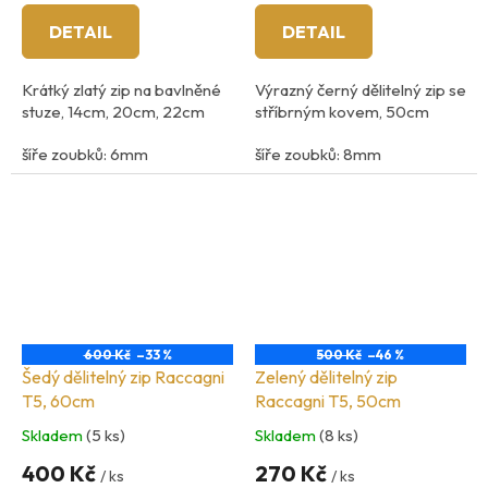
DETAIL
DETAIL
Krátký zlatý zip na bavlněné
Výrazný černý dělitelný zip se
stuze, 14cm, 20cm, 22cm
stříbrným kovem, 50cm
šíře zoubků: 6mm
šíře zoubků: 8mm
600 Kč
–33 %
500 Kč
–46 %
Šedý dělitelný zip Raccagni
Zelený dělitelný zip
T5, 60cm
Raccagni T5, 50cm
Skladem
(5 ks)
Skladem
(8 ks)
400 Kč
270 Kč
/ ks
/ ks