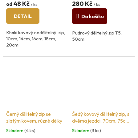
48 Kč
280 Kč
od
/ ks
/ ks
DETAIL
Do košíku
Khaki kovový nedělitelný zip,
Pudrový dělitelný zip T5,
10cm, 14cm, 16cm, 18cm,
50cm
20cm
šíři zoubků 3mm
barva kovu: zlatá
Černý dělitelný zip se
Šedý kovový dělitelný zip, s
zlatým kovem, různé délky
dvěma jezdci, 70cm, 75cm,
80cm, 90cm, 100cm,
Skladem
(4 ks)
Skladem
(3 ks)
120cm