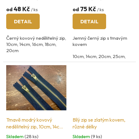
k
t
48 Kč
75 Kč
od
od
/ ks
/ ks
ů
DETAIL
DETAIL
Černý kovový nedělitelný zip,
Jemný černý zip s tmavým
10cm, 14cm, 16cm, 18cm,
kovem
20cm
10cm, 14cm, 20cm, 25cm,
šíři zoubků 3mm
30cm, 40cm, 50cm, 60cm,
70cm, 80cm
Tmavě modrý kovový
Bílý zip se zlatým kovem,
nedělitelný zip, 10cm, 14cm,
různé délky
16cm, 18cm, 20cm
Skladem
(28 ks)
Skladem
(9 ks)