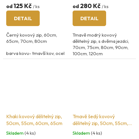
125 Kč
280 Kč
od
od
/ ks
/ ks
DETAIL
DETAIL
Černý kovový zip, 60cm,
Tmavě modrý kovový
65cm, 70cm, 80cm
dělitelný zip, s dvěma jezdci,
70cm, 75cm, 80cm, 90cm,
barva kovu- tmavší kov, ocel
100cm, 120cm
šíře zubů: 5mm
šíři zoubků 5mm
barva kovu: mosaz
Španělská značka zipů COSE
Khaki kovový dělitelný zip,
Tmavě šedý kovový
50cm, 55cm, 60cm, 65cm
dělitelný zip, 50cm, 55cm,
60cm, 65cm
Skladem
(4 ks)
Skladem
(4 ks)