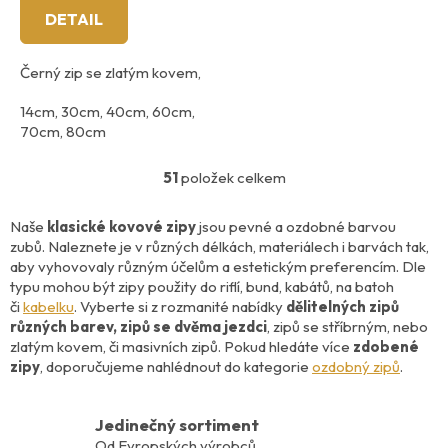
DETAIL
Černý zip se zlatým kovem,
14cm, 30cm, 40cm, 60cm,
70cm, 80cm
šíře zubů: 3,5mm
51
položek celkem
O
v
l
Naše
klasické kovové zipy
jsou pevné a ozdobné barvou
á
zubů. Naleznete je v různých délkách, materiálech i barvách tak,
d
aby vyhovovaly různým účelům a estetickým preferencím. Dle
a
typu mohou být zipy použity do riflí, bund, kabátů, na
batoh
c
či
kabelku
. Vyberte si z rozmanité nabídky
dělitelných zipů
í
různých barev, zipů se dvěma jezdci
, zipů se stříbrným, nebo
p
zlatým kovem, či masivních zipů. Pokud hledáte více
zdobené
r
zipy
, doporučujeme nahlédnout do kategorie
ozdobný zipů
.
v
k
y
Jedinečný sortiment
v
Od Evropských výrobců