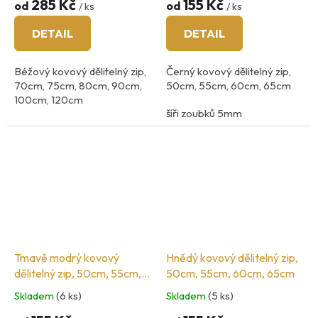
285 Kč
155 Kč
od
od
/ ks
/ ks
DETAIL
DETAIL
Béžový kovový dělitelný zip,
Černý kovový dělitelný zip,
70cm, 75cm, 80cm, 90cm,
50cm, 55cm, 60cm, 65cm
100cm, 120cm
šíři zoubků 5mm
šíři zoubků 5mm
barva kovu: mosaz
barva kovu: nikel
zipy španělské značky Cose,
vyrobeno v Čině.
Tmavě modrý kovový
Hnědý kovový dělitelný zip,
dělitelný zip, 50cm, 55cm,
50cm, 55cm, 60cm, 65cm
60cm, 65cm
Skladem
(6 ks)
Skladem
(5 ks)