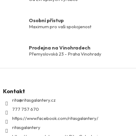
ý
p
i
s
Osobní přístup
u
Maximum pro vaši spokojenost
Prodejna na Vinohradech
Přemyslovská 23 - Praha Vinohrady
Z
á
p
Kontakt
a
t
rita
@
ritasgalantery.cz
í
777 757 670
https://www.facebook.com/ritasgalantery/
ritasgalantery