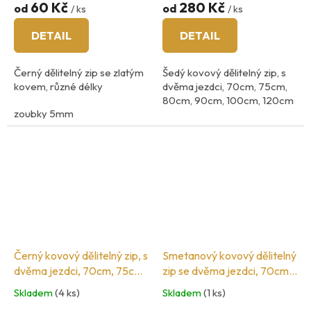
60 Kč
280 Kč
od
od
/ ks
/ ks
DETAIL
DETAIL
Černý dělitelný zip se zlatým
Šedý kovový dělitelný zip, s
kovem, různé délky
dvěma jezdci, 70cm, 75cm,
80cm, 90cm, 100cm, 120cm
zoubky 5mm
šíři zoubků 5mm
barva kovu: mosaz
Španělská značka zipů COSE
Černý kovový dělitelný zip, s
Smetanový kovový dělitelný
dvěma jezdci, 70cm, 75cm,
zip se dvěma jezdci, 70cm,
80cm, 90cm, 100cm,
75cm, 80cm, 90cm, 100cm,
Skladem
(4 ks)
Skladem
(1 ks)
120cm
120cm