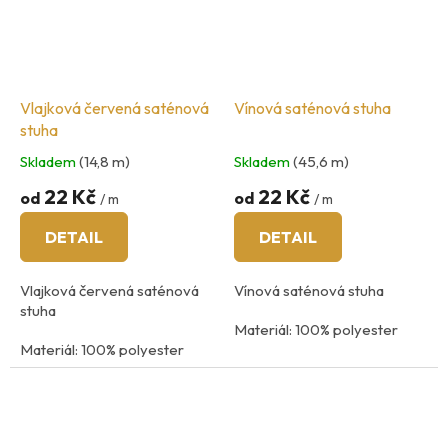
Vlajková červená saténová
Vínová saténová stuha
stuha
Skladem
(14,8 m)
Skladem
(45,6 m)
22 Kč
22 Kč
od
od
/ m
/ m
DETAIL
DETAIL
Vlajková červená saténová
Vínová saténová stuha
stuha
Materiál: 100% polyester
Materiál: 100% polyester
praní na 40
°C
praní na 40
°C