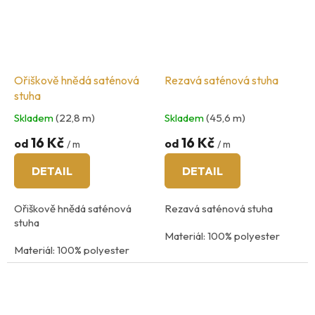
Ořiškově hnědá saténová
Rezavá saténová stuha
stuha
Skladem
(22,8 m)
Skladem
(45,6 m)
16 Kč
16 Kč
od
od
/ m
/ m
DETAIL
DETAIL
Ořiškově hnědá saténová
Rezavá saténová stuha
stuha
Materiál: 100% polyester
Materiál: 100% polyester
praní na 40
°C
Údržba: praní na 40
°C