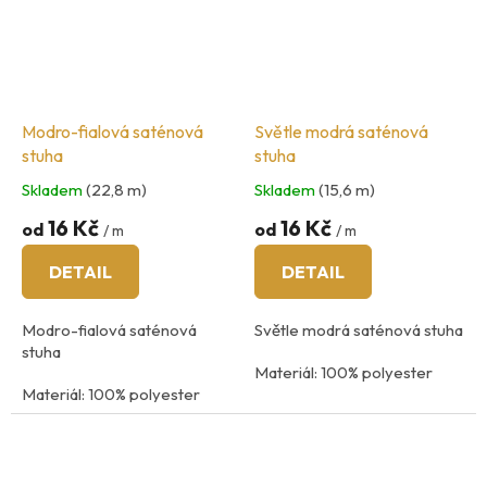
Modro-fialová saténová
Světle modrá saténová
stuha
stuha
Skladem
(22,8 m)
Skladem
(15,6 m)
16 Kč
16 Kč
od
od
/ m
/ m
DETAIL
DETAIL
Modro-fialová saténová
Světle modrá saténová stuha
stuha
Materiál: 100% polyester
Materiál: 100% polyester
Údržba: praní na 40
°C
Údržba: praní na 40
°C