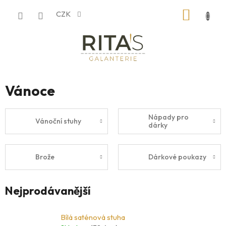
Přejít
NÁKUP
CZK
na
obsah
KOŠÍK
Vánoce
Nápady pro
Vánoční stuhy
dárky
Brože
Dárkové poukazy
Nejprodávanější
Bílá saténová stuha