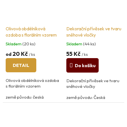
Olivová obdélníková
Dekorační přívěsek ve tvaru
ozdoba s florálním vzorem
sněhové vločky
Skladem
(20 ks)
Skladem
(44 ks)
20 Kč
55 Kč
od
/ ks
/ ks
DETAIL
Do košíku
Olivová obdélníková ozdoba
Dekorační přívěsek ve tvaru
s florálním vzorem
sněhové vločky
země původu: česká
země původu: Česká
Republika
Republika
rozměry: S - 1,2cm x 2,5cm,
velikost: 4,5cm
M- 1,5cm x 2,8cm
Materiál: plast