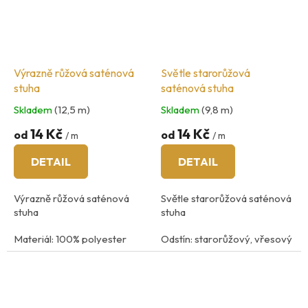
Výrazně růžová saténová
Světle starorůžová
stuha
saténová stuha
Skladem
(12,5 m)
Skladem
(9,8 m)
14 Kč
14 Kč
od
od
/ m
/ m
DETAIL
DETAIL
Výrazně růžová saténová
Světle starorůžová saténová
stuha
stuha
Materiál: 100% polyester
Odstín: starorůžový, vřesový
praní na 40
°C
Materiál: 100% polyester
praní na 40
°C