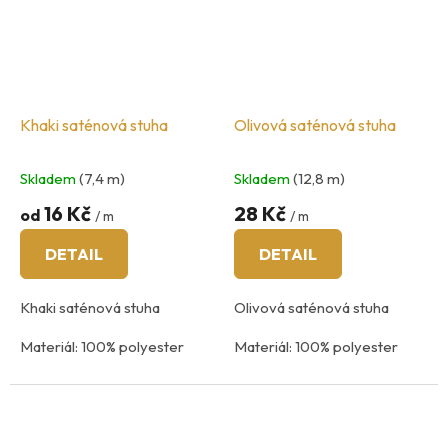
Khaki saténová stuha
Olivová saténová stuha
Skladem
(7,4 m)
Skladem
(12,8 m)
16 Kč
28 Kč
od
/ m
/ m
DETAIL
DETAIL
Khaki saténová stuha
Olivová saténová stuha
Materiál: 100% polyester
Materiál: 100% polyester
Údržba: praní na 40
°C
Údržba: praní na 40
°C