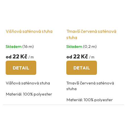
Višňová saténová stuha
Tmavší červená saténová
stuha
Skladem
(16 m)
Skladem
(0,2 m)
22 Kč
22 Kč
od
od
/ m
/ m
DETAIL
DETAIL
Višňová saténová stuha
Tmavší červená saténová
stuha
Materiál: 100% polyester
Materiál: 100% polyester
praní na 40
°C
praní na 40
°C