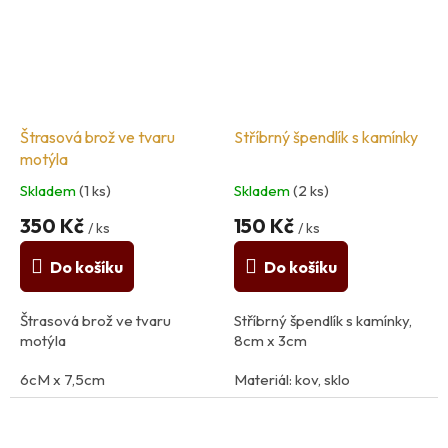
Štrasová brož ve tvaru
Stříbrný špendlík s kamínky
motýla
Skladem
(1 ks)
Skladem
(2 ks)
350 Kč
150 Kč
/ ks
/ ks
Do košíku
Do košíku
Štrasová brož ve tvaru
Stříbrný špendlík s kamínky,
motýla
8cm x 3cm
6cM x 7,5cm
Materiál: kov, sklo
Materiál: kov, plast