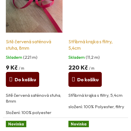
Sitě červená saténová
Stříbrná krajka s flitry,
stuha, 8mm
5,4cm
Skladem
(221 m)
Skladem
(11,2 m)
9 Kč
220 Kč
/ m
/ m
Do košíku
Do košíku
Sitě červená saténová stuha,
Stříbrná krajka s flitry, 5,4cm
8mm
složení: 100% Polyester, flitry
Složení: 100% polyester
země původu: Francie
Novinka
Novinka