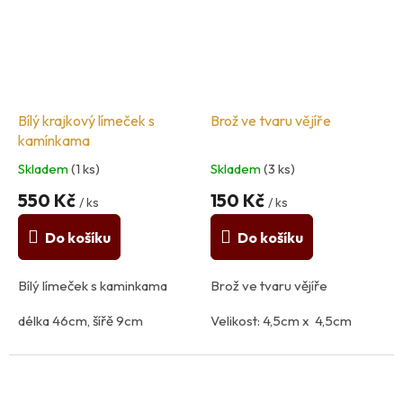
země původu: Itálie
země původu: Itálie
Bílý krajkový límeček s
Brož ve tvaru vějíře
kamínkama
Skladem
(1 ks)
Skladem
(3 ks)
550 Kč
150 Kč
/ ks
/ ks
Do košíku
Do košíku
Bílý límeček s kaminkama
Brož ve tvaru vějíře
délka 46cm, šířě 9cm
Velikost: 4,5cm x 4,5cm
složení: 100% polyester
Materiál: kov, plast
země původu: Itálie