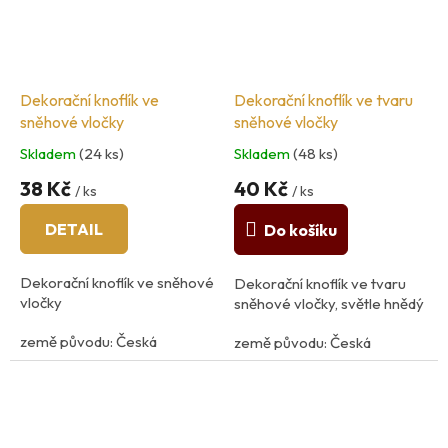
Materiál: plast
Dekorační knoflík ve
Dekorační knoflík ve tvaru
sněhové vločky
sněhové vločky
Skladem
(24 ks)
Skladem
(48 ks)
38 Kč
40 Kč
/ ks
/ ks
DETAIL
Do košíku
Dekorační knoflík ve sněhové
Dekorační knoflík ve tvaru
vločky
sněhové vločky,
světle
hnědý
země původu: Česká
země původu: Česká
Republika
Republika
velikost: 2,3cm x 3,2cm
velikost: 3,2cm
Materiál: plast
Materiál: plast