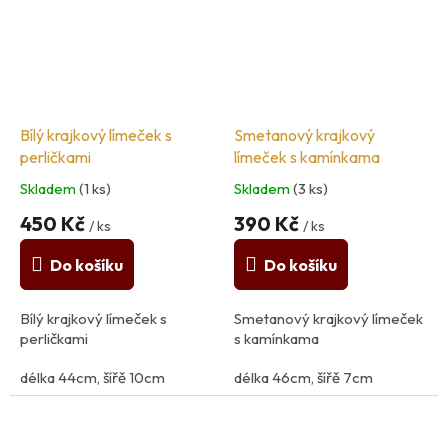
Bílý krajkový límeček s
Smetanový krajkový
perličkami
límeček s kamínkama
Skladem
(1 ks)
Skladem
(3 ks)
450 Kč
390 Kč
/ ks
/ ks
Do košíku
Do košíku
Bílý krajkový límeček s
Smetanový krajkový límeček
perličkami
s kamínkama
délka 44cm, šířě 10cm
délka 46cm, šířě 7cm
složení: 100% polyester
složení: 100% polyester