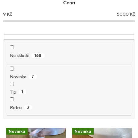
p
Cena
r
9
Kč
5000
Kč
o
d
u
k
t
ů
Na skladě
168
Novinka
7
Tip
1
Retro
3
V
Novinka
Novinka
ý