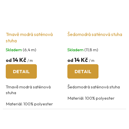
Tmavě modrá saténová
Šedomodrá saténová stuha
stuha
Skladem
(6,4 m)
Skladem
(11,8 m)
14 Kč
14 Kč
od
od
/ m
/ m
DETAIL
DETAIL
Tmavě modrá saténová
Šedomodrá saténová stuha
stuha
Materiál: 100% polyester
Materiál: 100% polyester
Údržba: praní na 40
°C
Údržba: praní na 40
°C