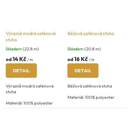
Výrazně modrá saténová
Béžová saténová stuha
stuha
Skladem
(22,8 m)
Skladem
(20,8 m)
14 Kč
16 Kč
od
od
/ m
/ m
DETAIL
DETAIL
Výrazně modrá saténová
Béžová saténová stuha
stuha
Materiál: 100% polyester
Materiál: 100% polyester
Údržba: praní na 40
°C
Údržba: praní na 40
°C