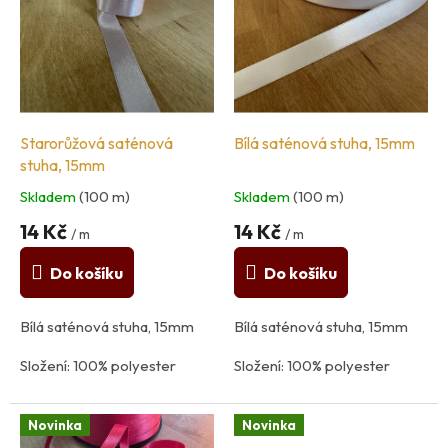
p
i
s
p
r
o
Starorůžová saténová
Bílá saténová stuha, 15mm
d
stuha, 15mm
u
Skladem
(100 m)
Skladem
(100 m)
k
t
14 Kč
14 Kč
/ m
/ m
ů
Do košíku
Do košíku
Bílá saténová stuha, 15mm
Bílá saténová stuha, 15mm
Složení: 100% polyester
Složení: 100% polyester
země původu: Francie
země původu: Francie
Novinka
Novinka