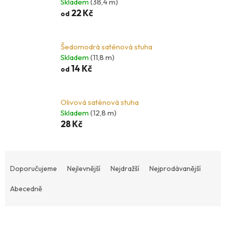
Skladem
(38,4 m)
22 Kč
od
Šedomodrá saténová stuha
Skladem
(11,8 m)
14 Kč
od
Olivová saténová stuha
Skladem
(12,8 m)
28 Kč
Ř
a
Doporučujeme
Nejlevnější
Nejdražší
Nejprodávanější
z
Abecedně
e
n
í