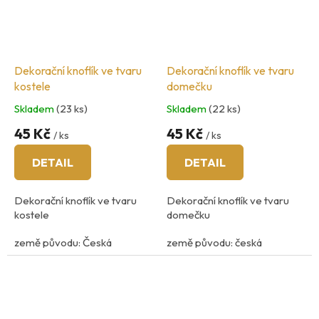
Dekorační knoflík ve tvaru
Dekorační knoflík ve tvaru
kostele
domečku
Skladem
(23 ks)
Skladem
(22 ks)
45 Kč
45 Kč
/ ks
/ ks
DETAIL
DETAIL
Dekorační knoflík ve tvaru
Dekorační knoflík ve tvaru
kostele
domečku
země původu: Česká
země původu: česká
Republika
Republika
velikost: 2,3cm x 3,2cm
velikost: 2,3cm x 3cm
Materiál: plast
Materiál: plast