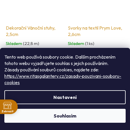
Dekorační Vánoční stuhy,
Svorky na textil Prym Love,
2,5cm
2,6cm
Skladem
(22,8 m)
Skladem
(1 ks)
45 Kč
490 Kč
/ m
/ ks
Tento web používá soubory cookie. Dalším procházením
tohoto webu vyjadřujete souhlas s jejich používáním.
DETAIL
Do košíku
Zásady používání souburů cookies, najdete zde:
https://www.ritasgalantery.cz/zasady-pouzivani-souboru-
Dekorační Vánoční stuhy,
Svorky na textil Prym Love,
cookies
2,5cm
2,6cm
Nastavení
100% Polyester
40 kusů
ě
Rádi Vás přivítáme v našem pražském obchodě: nacházíme se
Zobrazit
mezi zastávkami metra Flora a náměstí Jiřího z Poděbrad v
Souhlasím
Přemyslovské, 23. (ihned vedle VZP)