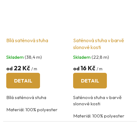
Bílá saténová stuha
Saténová stuha v barvě
slonové kosti
Skladem
(38,4 m)
Skladem
(22,8 m)
22 Kč
16 Kč
od
od
/ m
/ m
DETAIL
DETAIL
Bílá saténová stuha
Saténová stuha v barvě
slonové kosti
Materiál: 100% polyester
Materiál: 100% polyester
praní na 40
°C
praní na 40
°C