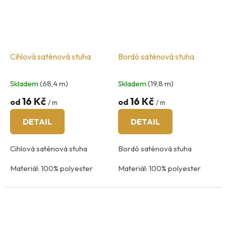
Cihlová saténová stuha
Bordó saténová stuha
Skladem
(68,4 m)
Skladem
(19,8 m)
16 Kč
16 Kč
od
od
/ m
/ m
DETAIL
DETAIL
Cihlová saténová stuha
Bordó saténová stuha
Materiál: 100% polyester
Materiál: 100% polyester
praní na 40
°C
praní na 40
°C