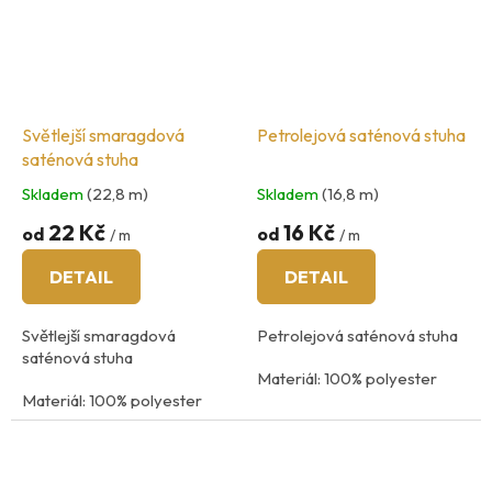
Světlejší smaragdová
Petrolejová saténová stuha
saténová stuha
Skladem
(22,8 m)
Skladem
(16,8 m)
22 Kč
16 Kč
od
od
/ m
/ m
DETAIL
DETAIL
Světlejší smaragdová
Petrolejová saténová stuha
saténová stuha
Materiál: 100% polyester
Materiál: 100% polyester
Údržba: praní na 40
°C
Údržba: praní na 40
°C