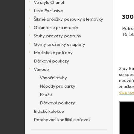
Ve stylu Chanel
Linie Exclusive
300
Šikmé proužky, paspulky a lemovky
Galanterie pro interiér
Petro
T5, 5
Stuhy, provazy, popruhy
Gumy, pruženky a náplety
Modistické potřeby
Dárkové poukazy
Zipy Ra
Vánoce
se spec
Vánoční stuhy
neuvěři
Nápady pro dárky
značkov
více o
Brože
Dárkové poukazy
Indická kolekce
Potahovaní knoflíků a přezek