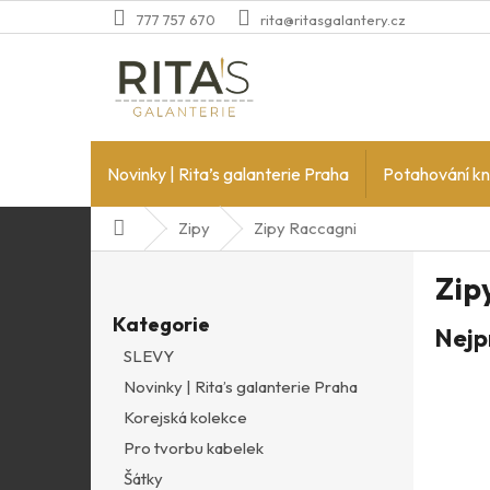
Přejít
777 757 670
rita@ritasgalantery.cz
na
obsah
Novinky | Rita’s galanterie Praha
Potahování kn
Domů
Zipy
Zipy Raccagni
P
Zip
o
Přeskočit
s
Kategorie
kategorie
Nejp
t
SLEVY
r
Novinky | Rita’s galanterie Praha
a
n
Korejská kolekce
n
Pro tvorbu kabelek
í
Šátky