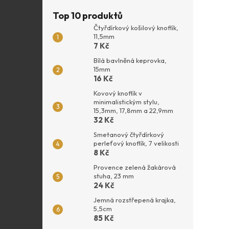
Top 10 produktů
Čtyřdírkový košilový knoflík,
11,5mm
7 Kč
Bílá bavlněná keprovka,
15mm
16 Kč
Kovový knoflík v
minimalistickým stylu,
15,3mm, 17,8mm a 22,9mm
32 Kč
Smetanový čtyřdírkový
perleťový knoflík, 7 velikosti
8 Kč
Provence zelená žakárová
stuha, 23 mm
24 Kč
Jemná rozstřepená krajka,
5,5cm
85 Kč