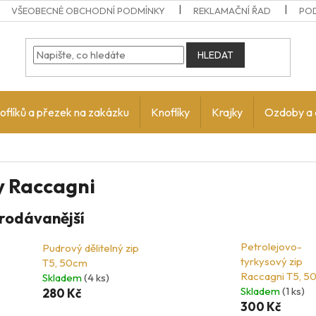
VŠEOBECNÉ OBCHODNÍ PODMÍNKY
REKLAMAČNÍ ŘAD
PO
HLEDAT
oflíků a přezek na zakázku
Knoflíky
Krajky
Ozdoby a 
y Raccagni
rodávanější
Petrolejovo-
Pudrový dělitelný zip
tyrkysový zip
T5, 50cm
Raccagni T5, 5
Skladem
(4 ks)
Skladem
(1 ks)
280 Kč
300 Kč