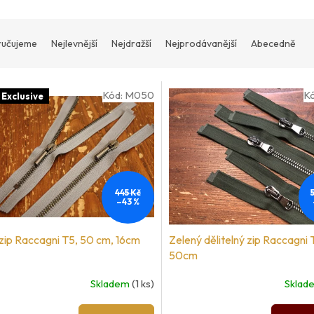
učujeme
Nejlevnější
Nejdražší
Nejprodávanější
Abecedně
Kód:
M050
K
 Exclusive
445 Kč
–43 %
zip Raccagni T5, 50 cm, 16cm
Zelený dělitelný zip Raccagni 
50cm
Skladem
(1 ks)
Skla