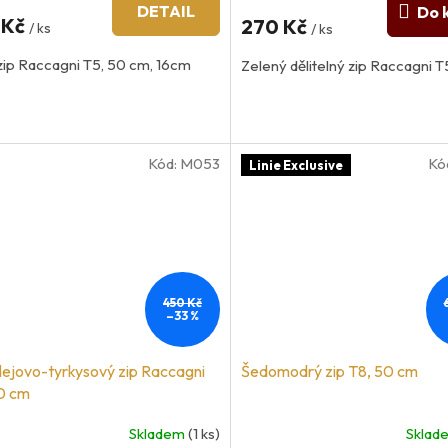
DETAIL
Do 
 Kč
270 Kč
/ ks
/ ks
zip Raccagni T5, 50 cm, 16cm
Zelený dělitelný zip Raccagni 
Kód:
M053
Kó
Linie Exclusive
450 Kč
–33 %
lejovo-tyrkysový zip Raccagni
Šedomodrý zip T8, 50 cm
0 cm
Skladem
(1 ks)
Skla