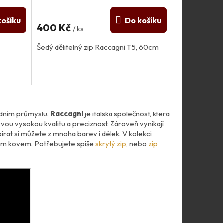
košíku
Do košíku
400 Kč
/ ks
Šedý dělitelný zip Raccagni T5, 60cm
ódním průmyslu.
Raccagni
je italská společnost, která
 svou vysokou kvalitu a preciznost. Zároveň vynikají
rat si můžete z mnoha barev i délek. V kolekci
atým kovem. Potřebujete spíše
skrytý zip
, nebo
zip