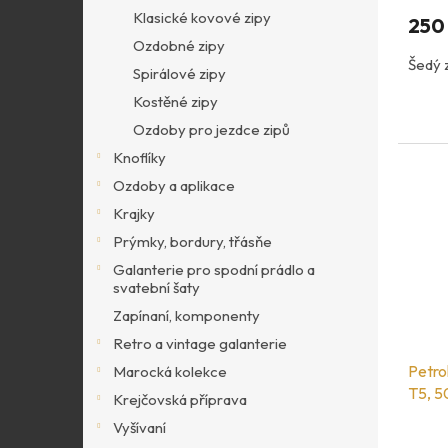
Klasické kovové zipy
250
Ozdobné zipy
Šedý 
Spirálové zipy
Kostěné zipy
Ozdoby pro jezdce zipů
Knoflíky
Ozdoby a aplikace
Krajky
Prýmky, bordury, třásňe
Galanterie pro spodní prádlo a
svatební šaty
Zapínaní, komponenty
Retro a vintage galanterie
Petro
Marocká kolekce
T5, 5
Krejčovská příprava
Vyšívaní