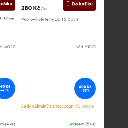
košíku
Do košíku
280 Kč
/ ks
T5, 50cm
Pudrový dělitelný zip T5, 50cm
d:
M022
Kód:
Y1021
650 Kč
600 Kč
–41 %
–33 %
Šedý dělitelný zip Raccagni T5, 60cm
dem
(4 ks)
Skladem
(5 ks)