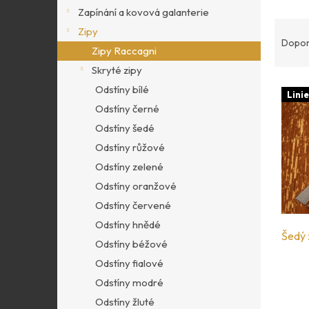
p
Zapínání a kovová galanterie
a
Ř
Zipy
n
a
Dopor
Zipy Raccagni
e
z
l
Skryté zipy
e
V
Odstíny bílé
n
Linie
ý
í
Odstíny černé
p
p
Odstíny šedé
i
r
Odstíny růžové
s
o
Odstíny zelené
p
d
r
Odstíny oranžové
u
o
Odstíny červené
k
d
t
Odstíny hnědé
u
Šedý 
ů
Odstíny béžové
k
Odstíny fialové
t
Odstíny modré
ů
Odstíny žluté