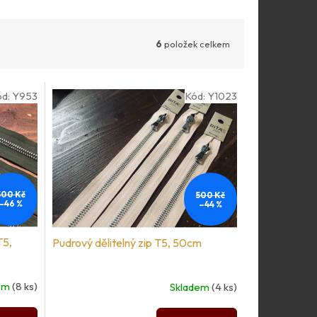
6
položek celkem
ód:
Y953
Kód:
Y1023
500 Kč
500 Kč
–46 %
–44 %
T5,
Pudrový dělitelný zip T5, 50cm
dem
(8 ks)
Skladem
(4 ks)