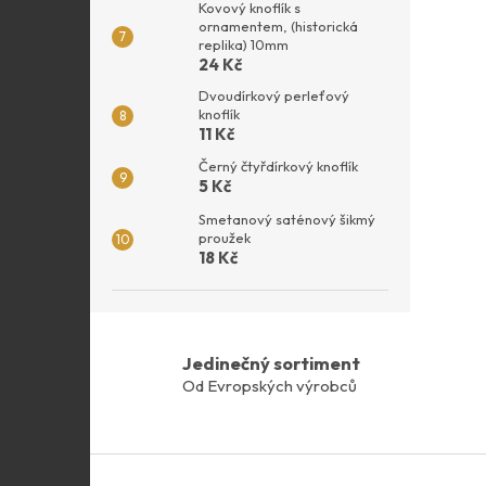
Kovový knoflík s
ornamentem, (historická
replika) 10mm
24 Kč
Dvoudírkový perleťový
knoflík
11 Kč
Černý čtyřdírkový knoflík
5 Kč
Smetanový saténový šikmý
proužek
18 Kč
Jedinečný sortiment
Od Evropských výrobců
Z