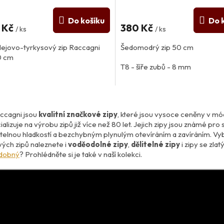
Do košíku
Do 
 Kč
380 Kč
/ ks
/ ks
lejovo-tyrkysový zip Raccagni
Šedomodrý zip 50 cm
0 cm
T8 - šíře zubů - 8 mm
O
v
ccagni jsou
kvalitní značkové zipy
, které jsou vysoce ceněny v m
l
ializuje na výrobu zipů již více než 80 let. Jejich zipy jsou známé pro
á
telnou hladkostí a bezchybným plynulým otevíráním a zavíráním. Vybí
d
ých zipů naleznete i
voděodolné zipy
,
dělitelné zipy
i zipy se zl
a
zdobný
? Prohlédněte si je také v naší kolekci.
c
í
p
r
v
k
y
v