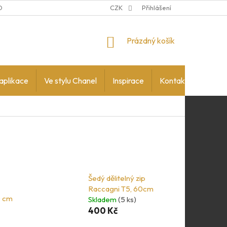
DMÍNKY OCHRANY OSOBNÍCH ÚDAJŮ
CZK
Přihlášení
NÁKUPNÍ
Prázdný košík
KOŠÍK
aplikace
Ve stylu Chanel
Inspirace
Kontakty
Šedý dělitelný zip
Raccagni T5, 60cm
0 cm
Skladem
(5 ks)
400 Kč