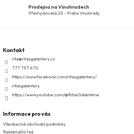
y
Prodejna na Vinohradech
v
Přemyslovská 23 - Praha Vinohrady
ý
p
i
Z
s
á
u
p
Kontakt
a
t
rita
@
ritasgalantery.cz
í
777 757 670
https://www.facebook.com/ritasgalantery/
ritasgalantery
https://www.youtube.com/@RitasGalanterie
Informace pro vás
Všeobecné obchodní podmínky
Reklamační řad