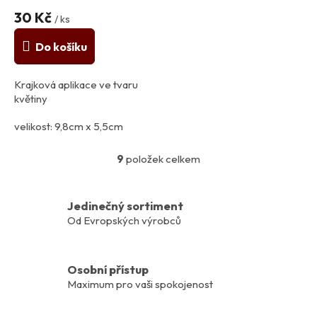
30 Kč
/ ks
Do košíku
Krajková aplikace ve tvaru
květiny
velikost: 9,8cm x 5,5cm
100% polyamid
9
položek celkem
O
v
l
á
Jedinečný sortiment
d
Od Evropských výrobců
a
c
í
Osobní přístup
p
Maximum pro vaši spokojenost
r
v
k