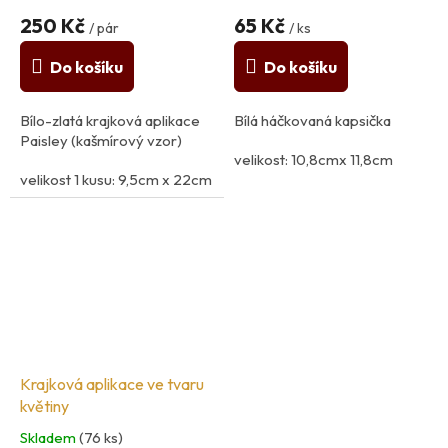
250 Kč
65 Kč
/ pár
/ ks
Do košíku
Do košíku
Bílo-zlatá krajková aplikace
Bílá háčkovaná kapsička
Paisley (kašmírový vzor)
velikost: 10,8cmx 11,8cm
velikost 1 kusu: 9,5cm x 22cm
100% polyester
100% polyester
země původu: Španělsko
země původu: Španělsko
Krajková aplikace ve tvaru
květiny
Skladem
(76 ks)