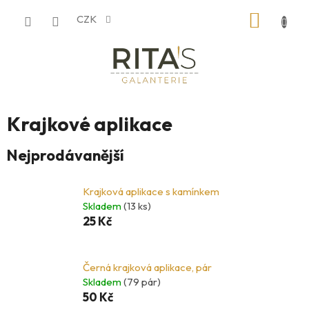
Přejít
NÁKUP
CZK
na
obsah
KOŠÍK
Krajkové aplikace
Nejprodávanější
Krajková aplikace s kamínkem
Skladem
(13 ks)
25 Kč
Černá krajková aplikace, pár
Skladem
(79 pár)
50 Kč