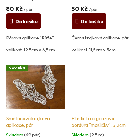
k
t
80 Kč
50 Kč
/ pár
/ pár
ů
Do košíku
Do košíku
Párová aplikace "Růže",
Černá krajková aplikace, pár
velikost: 12,5cm x 6,5cm
velikost: 11,5cm x 5cm
50% polyester, 50% viskóza
100% polyamid
Novinka
země původu: Itálie
země původu: Itálie
Smetanová krajková
Plastická organzová
aplikace, pár
bordura "mašličky", 5,2cm
Skladem
(49 pár)
Skladem
(2,5 m)