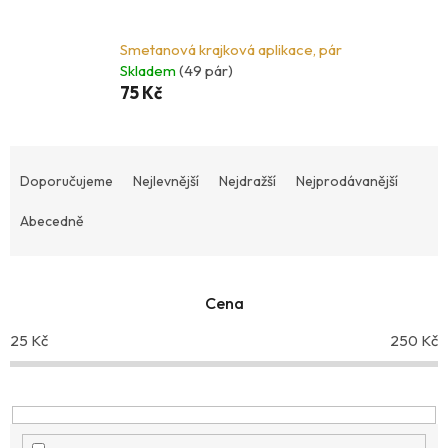
Smetanová krajková aplikace, pár
Skladem
(49 pár)
75 Kč
Ř
a
Doporučujeme
Nejlevnější
Nejdražší
Nejprodávanější
z
Abecedně
e
n
í
p
Cena
r
25
Kč
250
Kč
o
d
u
k
t