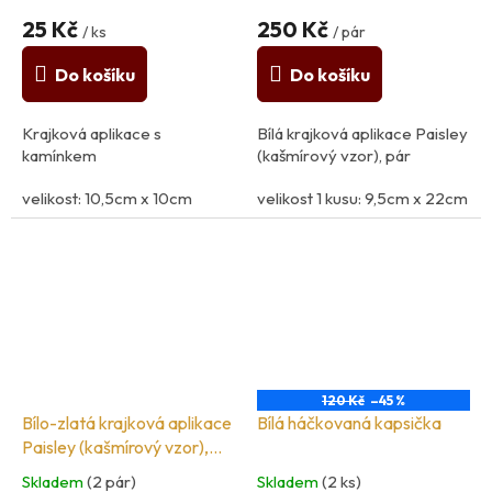
25 Kč
250 Kč
/ ks
/ pár
Do košíku
Do košíku
Krajková aplikace s
Bílá krajková aplikace Paisley
kamínkem
(kašmírový vzor), pár
velikost: 10,5cm x 10cm
velikost 1 kusu: 9,5cm x 22cm
100% polyamid
100% polyester
země původu: Itílie
země původu: Španělsko
120 Kč
–45 %
Bílo-zlatá krajková aplikace
Bílá háčkovaná kapsička
Paisley (kašmírový vzor),
pár
Skladem
(2 pár)
Skladem
(2 ks)