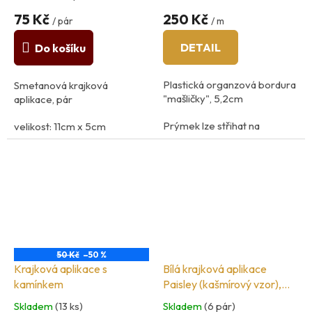
75 Kč
250 Kč
/ pár
/ m
DETAIL
Do košíku
Plastická organzová bordura
Smetanová krajková
"mašličky", 5,2cm
aplikace, pár
Prýmek lze střihat na
velikost: 11cm x 5cm
jednotné mašličky a používat
100% polyamid
je jako aplikace
země původu: Francie
Velikost 1 mašličky: 6cm (d) x
5,2cm (š)
100% Polyester
50 Kč
–50 %
Krajková aplikace s
Bílá krajková aplikace
kamínkem
Paisley (kašmírový vzor),
pár
Skladem
(13 ks)
Skladem
(6 pár)