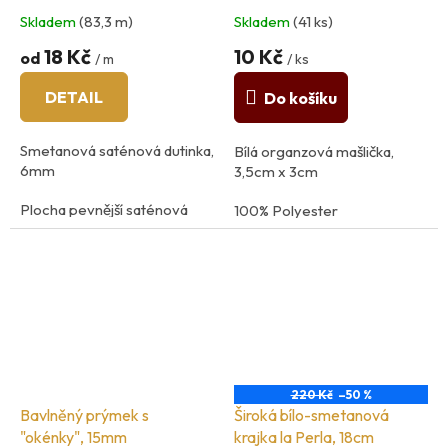
Skladem
(83,3 m)
Skladem
(41 ks)
18 Kč
10 Kč
od
/ m
/ ks
DETAIL
Do košíku
Smetanová saténová dutinka,
Bílá organzová mašlička,
6mm
3,5cm x 3cm
Plocha pevnější saténová
100% Polyester
dutinka pro korzety, ramínka,
vázaní...
země původu: Francie
Složení: 100% polyamid
země původu: Francie
220 Kč
–50 %
Bavlněný prýmek s
Široká bílo-smetanová
"okénky", 15mm
krajka la Perla, 18cm