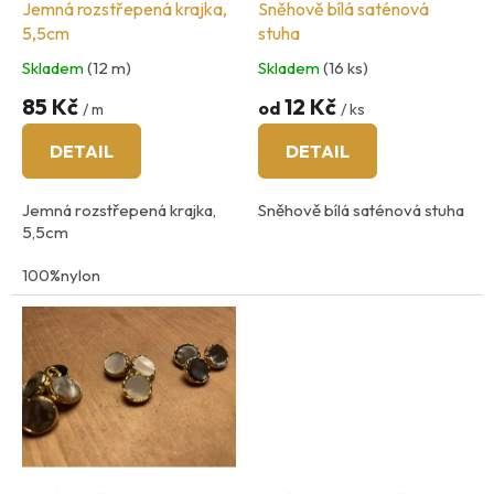
o
Jemná rozstřepená krajka,
Sněhově bílá saténová
d
5,5cm
stuha
u
Skladem
(12 m)
Skladem
(16 ks)
k
t
85 Kč
12 Kč
od
/ m
/ ks
ů
DETAIL
DETAIL
Jemná rozstřepená krajka,
Sněhově bílá saténová stuha
5,5cm
100%nylon