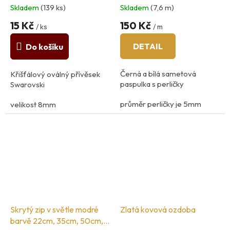
Skladem
(139 ks)
Skladem
(7,6 m)
15 Kč
150 Kč
/ ks
/ m
DETAIL
Do košíku
Černá a bílá sametová
Křišťálový oválný přívěsek
paspulka s perličky
Swarovski
průměr perličky je 5mm
velikost 8mm
100% PES
země původu: Rakousko
Skrytý zip v světle modré
Zlatá kovová ozdoba
barvě 22cm, 35cm, 50cm,