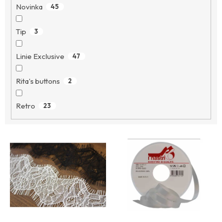
Novinka
45
Tip
3
Linie Exclusive
47
Rita's buttons
2
Retro
23
V
ý
p
i
s
p
r