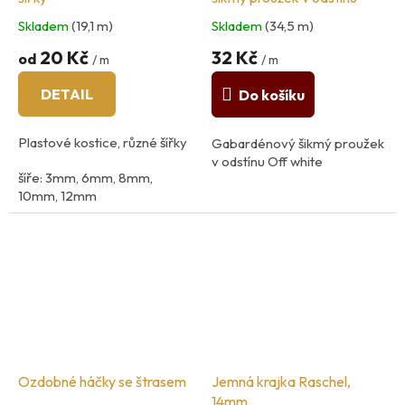
Skladem
(19,1 m)
Skladem
(34,5 m)
20 Kč
32 Kč
od
/ m
/ m
DETAIL
Do košíku
Plastové kostice, různé šířky
Gabardénový šikmý proužek
v odstínu Off white
šíře: 3mm, 6mm, 8mm,
10mm, 12mm
Ozdobné háčky se štrasem
Jemná krajka Raschel,
14mm