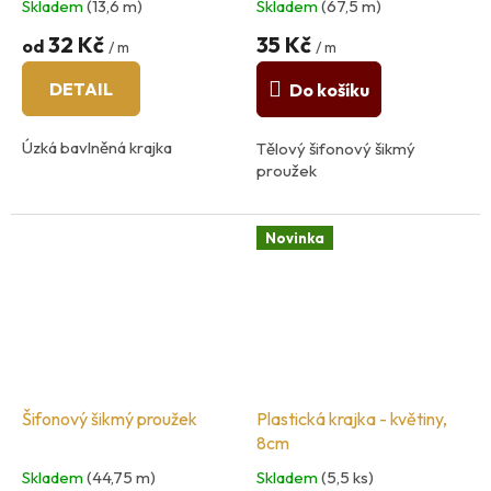
Skladem
(13,6 m)
Skladem
(67,5 m)
32 Kč
35 Kč
od
/ m
/ m
DETAIL
Do košíku
Úzká bavlněná krajka
Tělový šifonový šikmý
proužek
Novinka
Šifonový šikmý proužek
Plastická krajka - květiny,
8cm
Skladem
(44,75 m)
Skladem
(5,5 ks)