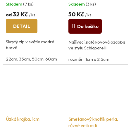
60cm
Skladem
(7 ks)
Skladem
(3 ks)
32 Kč
50 Kč
od
/ ks
/ ks
DETAIL
Do košíku
Skrytý zip v světle modré
Našívací zlatá kovová ozdoba
barvě
ve stylu Schiaparelli
22cm, 35cm, 50cm, 60cm
rozměr: 1cm x 2,5cm
materiál: kov
Úzká krajka, 1cm
Smetanový knoflík perla,
různé velikosti