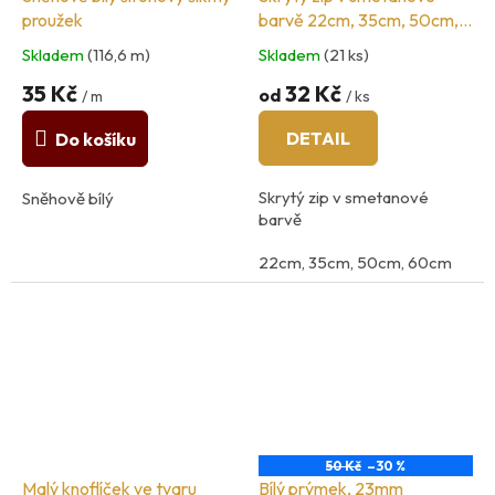
proužek
barvě 22cm, 35cm, 50cm,
60cm
Skladem
(116,6 m)
Skladem
(21 ks)
35 Kč
32 Kč
od
/ m
/ ks
DETAIL
Do košíku
Skrytý zip v smetanové
Sněhově bílý
barvě
22cm, 35cm, 50cm, 60cm
země původu: Španělsko
50 Kč
–30 %
Malý knoflíček ve tvaru
Bílý prýmek, 23mm