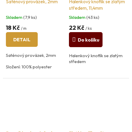
Saténový provázek, 2mm
Halenkový knoflík se zlatým
středem, 11,4mm
Skladem
(7,9 ks)
Skladem
(43 ks)
18 Kč
22 Kč
/ m
/ ks
DETAIL
Do košíku
Saténový provázek, 2mm
Halenkový knoflík se zlatým
středem
Složení: 100% polyester
země původu: Itálie