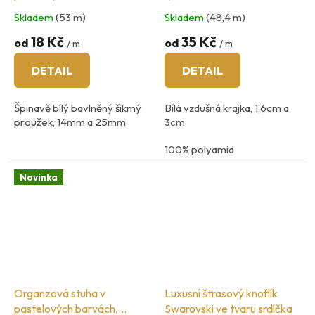
Skladem
(53 m)
Skladem
(48,4 m)
18 Kč
35 Kč
od
od
/ m
/ m
DETAIL
DETAIL
Špinavě bílý bavlněný šikmý
Bílá vzdušná krajka, 1,6cm a
proužek, 14mm a 25mm
3cm
100% polyamid
země původu: Švýcarsko
Novinka
Organzová stuha v
Luxusní štrasový knoflík
pastelových barvách,
Swarovski ve tvaru srdíčka