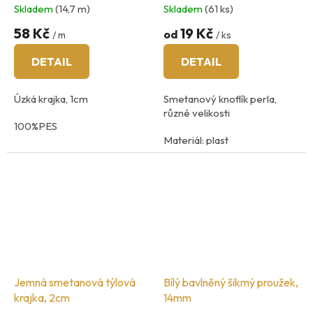
Skladem
(14,7 m)
Skladem
(61 ks)
58 Kč
19 Kč
od
/ m
/ ks
DETAIL
DETAIL
Úzká krajka, 1cm
Smetanový knoflík perla,
různé velikosti
100%PES
Materiál: plast
Jemná smetanová týlová
Bílý bavlněný šikmý proužek,
krajka, 2cm
14mm