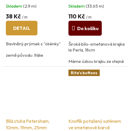
Skladem
(2,9 m)
Skladem
(33,65 m)
38 Kč
110 Kč
/ m
/ m
DETAIL
Do košíku
Bavlněný prýmek s "okénky"
Široká bílo-smetanová krajka
la Perla, 18cm
země původu: Itálie
Máme úzkou krajku ze stejné
100%bavlna
kolekce, K522
Rita's buttons
země původu Švýcarsko
Bílá stuha Petersham,
Knoflík potažený saténem
10mm, 19mm, 25mm
ve smetanové barvě