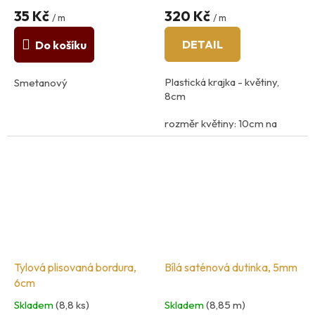
35 Kč
320 Kč
/ m
/ m
DETAIL
Do košíku
Plastická krajka - květiny,
Smetanový
8cm
rozměr květiny: 10cm na
délku, 8cm na šířku
100% Polyester
Tylová plisovaná bordura,
Bílá saténová dutinka, 5mm
6cm
Skladem
(8,8 ks)
Skladem
(8,85 m)