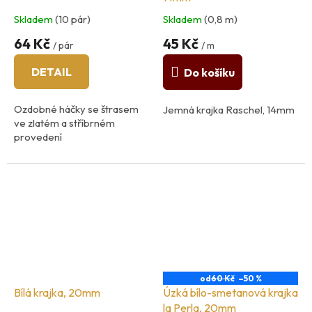
Skladem
(10 pár)
Skladem
(0,8 m)
64 Kč
45 Kč
/ pár
/ m
DETAIL
Do košíku
Ozdobné háčky se štrasem
Jemná krajka Raschel, 14mm
ve zlatém a stříbrném
provedení
1cm x 2cm
od
60 Kč
–50 %
Bílá krajka, 20mm
Úzká bílo-smetanová krajka
la Perla, 20mm