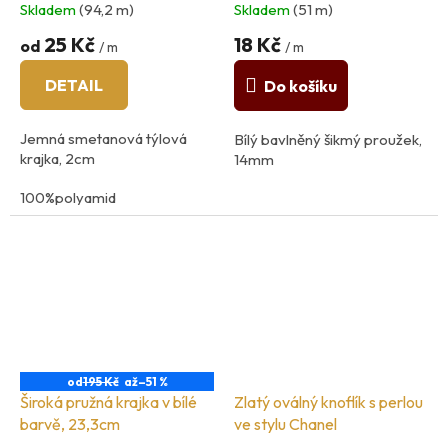
Skladem
(94,2 m)
Skladem
(51 m)
25 Kč
18 Kč
od
/ m
/ m
DETAIL
Do košíku
Jemná smetanová týlová
Bílý bavlněný šikmý proužek,
krajka, 2cm
14mm
100%polyamid
země původu Švýcarsko
od
195 Kč
až
–51 %
Široká pružná krajka v bílé
Zlatý oválný knoflík s perlou
barvě, 23,3cm
ve stylu Chanel