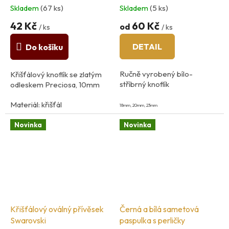
Skladem
(67 ks)
Skladem
(5 ks)
42 Kč
60 Kč
od
/ ks
/ ks
DETAIL
Do košíku
Ručně vyrobený bílo-
Křišťálový knoflík se zlatým
stříbrný knoflík
odleskem Preciosa, 10mm
Materiál: křišťál
18mm, 20mm, 23mm
výrobce: Preciosa
Novinka
Novinka
Křišťálový oválný přívěsek
Černá a bílá sametová
Swarovski
paspulka s perličky