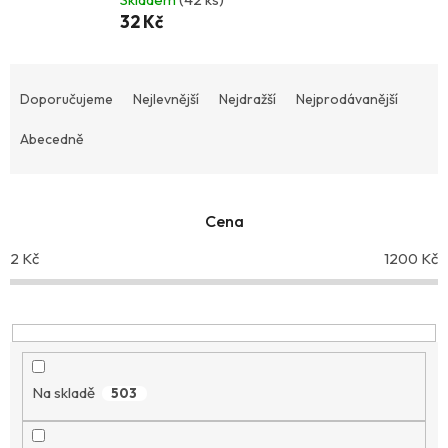
32 Kč
Ř
a
Doporučujeme
Nejlevnější
Nejdražší
Nejprodávanější
z
Abecedně
e
n
í
p
Cena
r
2
Kč
1200
Kč
o
d
u
k
t
ů
Na skladě
503