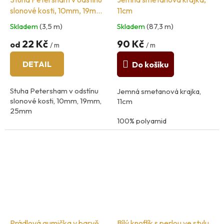
slonové kosti, 10mm, 19mm,
11cm
25mm
Skladem
(3,5 m)
Skladem
(87,3 m)
22 Kč
90 Kč
od
/ m
/ m
DETAIL
Do košíku
Stuha Petersham v odstínu
Jemná smetanová krajka,
slonové kosti, 10mm, 19mm,
11cm
25mm
100% polyamid
Složení: 100% viskóza
země původu: Španělsko
země původu: Turecko
Prádlová gumička v barvě
Bílý knoflík s perlou ve stylu