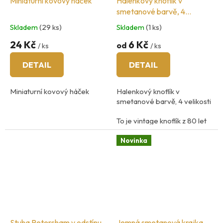
Miniaturní kovový háček
Halenkový knoflík v
smetanové barvě, 4
velikosti
Skladem
(29 ks)
Skladem
(1 ks)
24 Kč
6 Kč
od
/ ks
/ ks
DETAIL
DETAIL
Miniaturní kovový háček
Halenkový knoflík v
smetanové barvě, 4 velikosti
To je vintage knoflík z 80 let
Materiál: lesklý plast
Novinka
Země původu: Itálie
Stuha Petersham v odstínu
Jemná smetanová krajka,