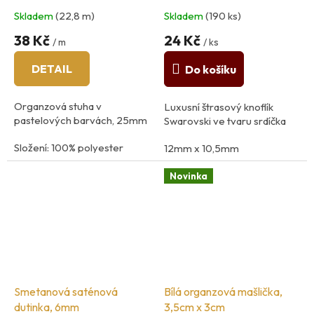
25mm
Skladem
(22,8 m)
Skladem
(190 ks)
38 Kč
24 Kč
/ m
/ ks
DETAIL
Do košíku
Organzová stuha v
Luxusní štrasový knoflík
pastelových barvách, 25mm
Swarovski ve tvaru srdíčka
Složení: 100% polyester
12mm x 10,5mm
Šíře: 2,5cm
Novinka
Smetanová saténová
Bílá organzová mašlička,
dutinka, 6mm
3,5cm x 3cm