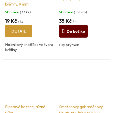
květiny, 9 mm
Skladem
(33 ks)
Skladem
(15,8 m)
19 Kč
35 Kč
/ ks
/ m
DETAIL
Do košíku
Halenkový knoflíček ve tvaru
Bílý prýmek
květiny
Plastové kostice, různé
Smetanový gabardénový
šířky
šikmý proužek v odstínu