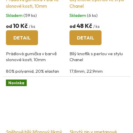
slonové kosti, 10mm
Chanel
Skladem
(59 ks)
Skladem
(6 ks)
10 Kč
48 Kč
od
od
/ ks
/ ks
DETAIL
DETAIL
Prádlová gumička v barvě
Bílý knoflík s perlou ve stylu
slonové kosti, 10mm
Chanel
80% polyamid, 20% elastan
17,8mm, 22,9mm
země původu: Francie
Novinka
Sněhově bílý šifonový šikmý
Skrytý zip v smetanové