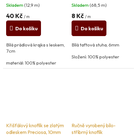
Skladem
(12,9 m)
Skladem
(68,5 m)
40 Kč
8 Kč
/ m
/ m
Do košíku
Do košíku
Bílá prádlová krajka s leskem,
Bílá taftová stuha, 6mm
7cm
Složení: 100% polyester
materiál: 100% polyester
země původu: Francie
Křišťálový knoflík se zlatým
Ručně vyrobený bílo-
odleskem Preciosa, 10mm
stříbrný knoflík