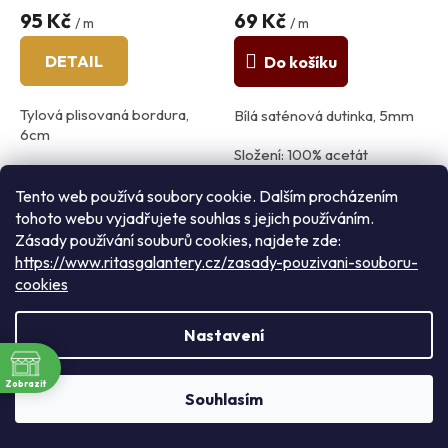
95 Kč
69 Kč
/ m
/ m
DETAIL
Do košíku
Tylová plisovaná bordura,
Bílá saténová dutinka, 5mm
6cm
Složení: 100% acetát
100% polyester
Barva: bílá
Tento web používá soubory cookie. Dalším procházením
země původu: Španělsko
tohoto webu vyjadřujete souhlas s jejich používáním.
Zásady používání souburů cookies, najdete zde:
https://www.ritasgalantery.cz/zasady-pouzivani-souboru-
cookies
Nastavení
ě
Skrytý zip v lomené bílé
Úzká bílá bavlněná krajka,
Rádi Vás přivítáme v našem pražském obchodě: nacházíme se
Zobrazit
mezi zastávkami metra Flora a náměstí Jiřího z Poděbrad v
Souhlasím
a
barvě 22cm, 35cm, 50cm,
8mm
Přemyslovské, 23. (ihned vedle VZP)
60cm
Skladem
(4 ks)
Skladem
(5 m)