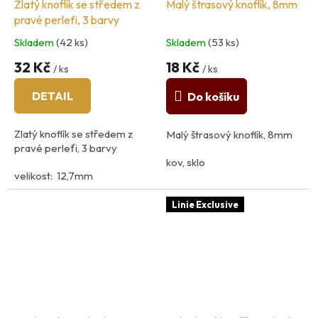
Zlatý knoflík se středem z
Malý štrasový knoflík, 8mm
pravé perleťi, 3 barvy
Skladem
(42 ks)
Skladem
(53 ks)
32 Kč
18 Kč
/ ks
/ ks
DETAIL
Do košíku
Zlatý knoflík se středem z
Malý štrasový knoflík, 8mm
pravé perleťi, 3 barvy
kov, sklo
velikost: 12,7mm
spodní přišívaní
Linie Exclusive