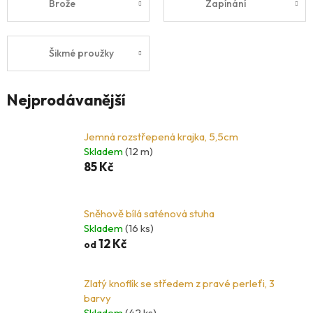
Brože
Zapínání
Šikmé proužky
Nejprodávanější
Jemná rozstřepená krajka, 5,5cm
Skladem
(12 m)
85 Kč
Sněhově bílá saténová stuha
Skladem
(16 ks)
12 Kč
od
Zlatý knoflík se středem z pravé perleťi, 3
barvy
Skladem
(42 ks)