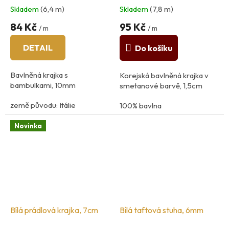
Skladem
(6,4 m)
Skladem
(7,8 m)
84 Kč
95 Kč
/ m
/ m
DETAIL
Do košíku
Bavlněná krajka s
Korejská bavlněná krajka v
bambulkami, 10mm
smetanové barvě, 1,5cm
země původu: Itálie
100% bavlna
100%bavlna
země původu: Jižní Korea
Novinka
Bílá prádlová krajka, 7cm
Bílá taftová stuha, 6mm