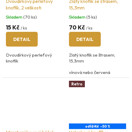
Dvoudírkový perleťový
Zlatý knoflík se štrasem,
knoflík, 2 velikosti
15,3mm
Skladem
(70 ks)
Skladem
(5 ks)
15 Kč
70 Kč
/ ks
/ ks
DETAIL
DETAIL
Dvoudírkový perleťový
Zlatý knoflík se štrasem,
knoflík
15,3mm
vínová nebo červená
varianta
Retro
zlatý kov, sklo
od
12 Kč
–50 %