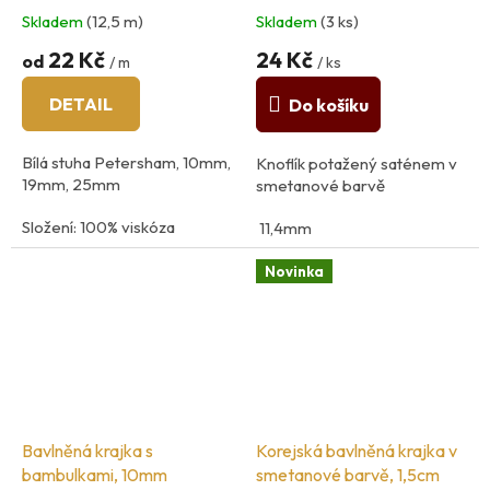
Skladem
(12,5 m)
Skladem
(3 ks)
22 Kč
24 Kč
od
/ m
/ ks
DETAIL
Do košíku
Bílá stuha Petersham, 10mm,
Knoflík potažený saténem v
19mm, 25mm
smetanové barvě
Složení: 100% viskóza
11,4mm
země původu: Španělsko
polyester, plast, hedvábí
Novinka
Knoflík je vyroben v naši
vlastní dílně. Potahujeme
knoflíky i na zakázku.
Bavlněná krajka s
Korejská bavlněná krajka v
bambulkami, 10mm
smetanové barvě, 1,5cm