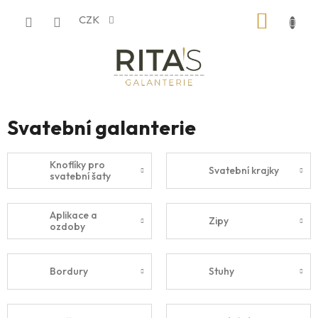
Přejít
NÁKUP
CZK
na
obsah
KOŠÍK
Svatební galanterie
Knoflíky pro
Svatební krajky
svatební šaty
Aplikace a
Zipy
ozdoby
Bordury
Stuhy