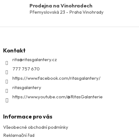
y
Prodejna na Vinohradech
v
Přemyslovská 23 - Praha Vinohrady
ý
p
i
Z
s
á
u
p
Kontakt
a
t
rita
@
ritasgalantery.cz
í
777 757 670
https://www.facebook.com/ritasgalantery/
ritasgalantery
https://www.youtube.com/@RitasGalanterie
Informace pro vás
Všeobecné obchodní podmínky
Reklamační řad