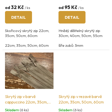
k
t
32 Kč
95 Kč
od
od
/ ks
/ ks
ů
DETAIL
DETAIL
Skořicový skrytý zip 22cm,
Hnědý dělitelný skrytý zip
35cm, 50cm, 60cm
30cm, 40cm, 50cm, 55cm
22cm, 35cm, 50cm, 60cm
šíře zubů: 3mm
Skrytý zip v barvě
Skrytý zip v rezavé barvě
cappuccino 22cm, 35cm,
22cm, 35cm, 50cm, 60cm
50cm, 60cm
Skladem
(6 ks)
Skladem
(6 ks)