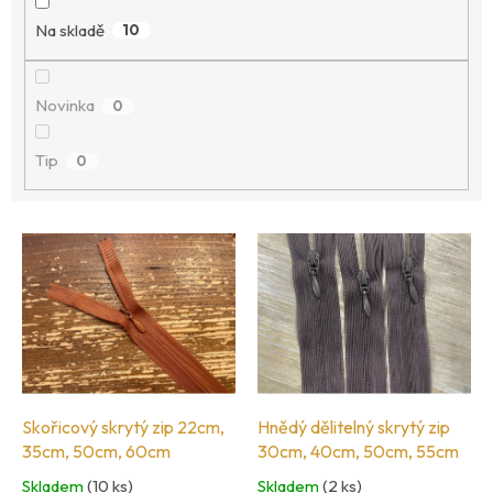
ů
Na skladě
10
Novinka
0
Tip
0
V
ý
p
i
s
p
r
o
Skořicový skrytý zip 22cm,
Hnědý dělitelný skrytý zip
d
35cm, 50cm, 60cm
30cm, 40cm, 50cm, 55cm
u
Skladem
(10 ks)
Skladem
(2 ks)