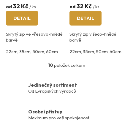
32 Kč
32 Kč
od
od
/ ks
/ ks
DETAIL
DETAIL
Skrytý zip ve vřesovo-hnědé
Skrytý zip v šedo-hnědé
barvě
barvě
22cm, 35cm, 50cm, 60cm
22cm, 35cm, 50cm, 60cm
10
položek celkem
O
v
l
á
Jedinečný sortiment
d
Od Evropských výrobců
a
c
í
Osobní přístup
p
Maximum pro vaši spokojenost
r
v
k