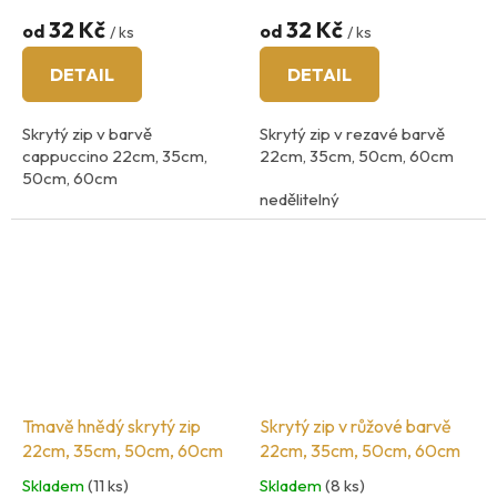
32 Kč
32 Kč
od
od
/ ks
/ ks
DETAIL
DETAIL
Skrytý zip v barvě
Skrytý zip v rezavé barvě
cappuccino 22cm, 35cm,
22cm, 35cm, 50cm, 60cm
50cm, 60cm
nedělitelný
nedělitelný
země původu: Španělsko
země původu: Španělsko
Tmavě hnědý skrytý zip
Skrytý zip v růžové barvě
22cm, 35cm, 50cm, 60cm
22cm, 35cm, 50cm, 60cm
Skladem
(11 ks)
Skladem
(8 ks)