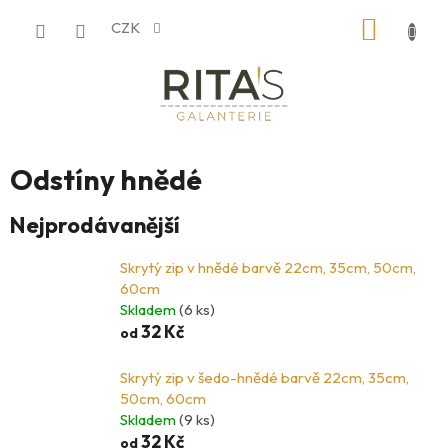
Přejít
NÁKUP
CZK
na
obsah
KOŠÍK
Odstíny hnědé
Nejprodávanější
Skrytý zip v hnědé barvě 22cm, 35cm, 50cm,
60cm
Skladem
(6 ks)
32 Kč
od
Skrytý zip v šedo-hnědé barvě 22cm, 35cm,
50cm, 60cm
Skladem
(9 ks)
32 Kč
od