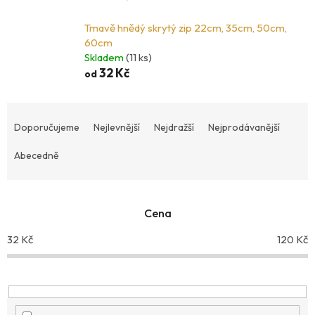
Tmavě hnědý skrytý zip 22cm, 35cm, 50cm,
60cm
Skladem
(11 ks)
32 Kč
od
Ř
a
Doporučujeme
Nejlevnější
Nejdražší
Nejprodávanější
z
Abecedně
e
n
í
p
Cena
r
32
Kč
120
Kč
o
d
u
k
t