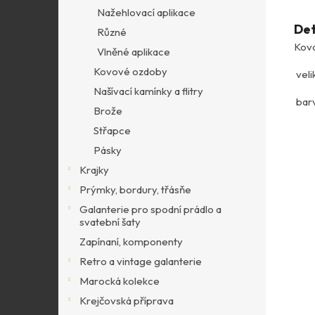
Nažehlovací aplikace
Det
Různé
Kov
Vlněné aplikace
Kovové ozdoby
veli
Našívací kamínky a flitry
barv
Brože
Střapce
Pásky
Krajky
Prýmky, bordury, třásňe
Galanterie pro spodní prádlo a
svatební šaty
Zapínaní, komponenty
Retro a vintage galanterie
Marocká kolekce
Krejčovská příprava