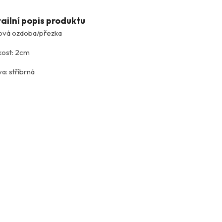
ailní popis produktu
ová ozdoba/přezka
kost: 2cm
a: stříbrná