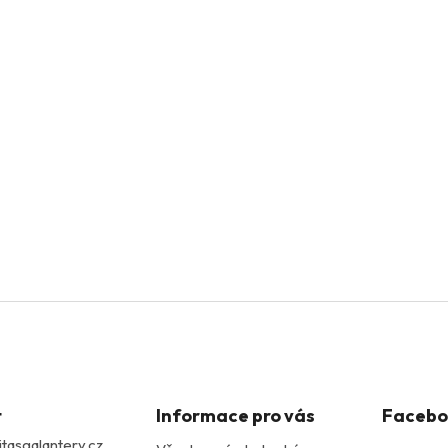
t
Informace pro vás
Facebo
itasgalantery.cz