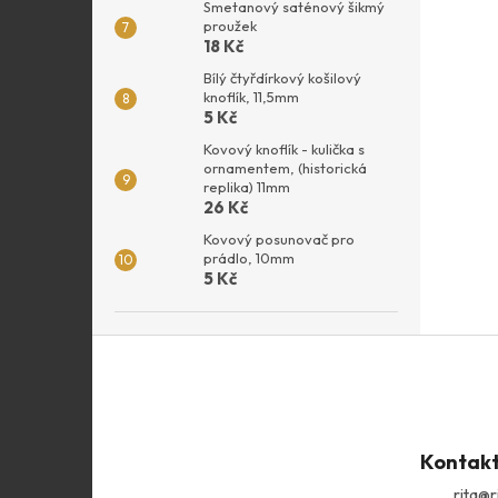
Smetanový saténový šikmý
proužek
18 Kč
Bílý čtyřdírkový košilový
knoflík, 11,5mm
5 Kč
Kovový knoflík - kulička s
ornamentem, (historická
replika) 11mm
26 Kč
Kovový posunovač pro
prádlo, 10mm
5 Kč
Z
á
p
a
t
Kontak
í
rita
@
r