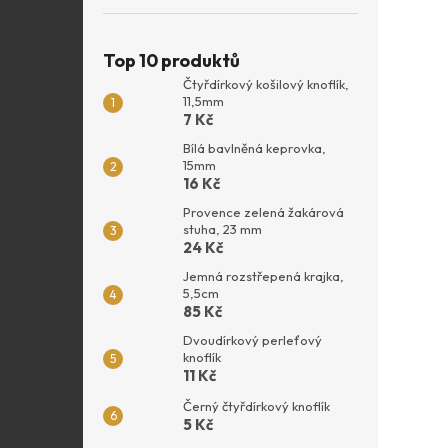
Top 10 produktů
Čtyřdírkový košilový knoflík,
11,5mm
7 Kč
Bílá bavlněná keprovka,
15mm
16 Kč
Provence zelená žakárová
stuha, 23 mm
24 Kč
Jemná rozstřepená krajka,
5,5cm
85 Kč
Dvoudírkový perleťový
knoflík
11 Kč
Černý čtyřdírkový knoflík
5 Kč