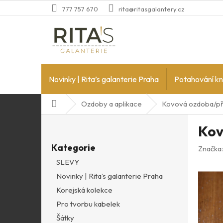
Přejít
777 757 670
rita@ritasgalantery.cz
na
obsah
Novinky | Rita’s galanterie Praha
Potahování kn
Domů
Ozdoby a aplikace
Kovová ozdoba/p
P
Kov
o
Přeskočit
s
Kategorie
kategorie
Značka
t
SLEVY
r
Novinky | Rita’s galanterie Praha
a
n
Korejská kolekce
n
Pro tvorbu kabelek
í
Šátky