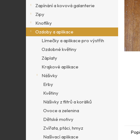
p
Zapínání a kovová galanterie
a
Zipy
n
Knoflíky
e
l
Ozdoby a aplikace
Límečky a aplikace pro výstřih
Ozdobné květiny
Záplaty
Krajkové aplikace
Nášivky
Erby
Květiny
Nášivky z flitrů a korálků
Ovoce a zelenina
Dětské motivy
Zvířata, ptáci, hmyz
Pop
Našívací aplikace