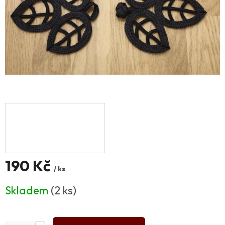
190 Kč
/ ks
Měrná
Skladem
(2 ks)
cena: