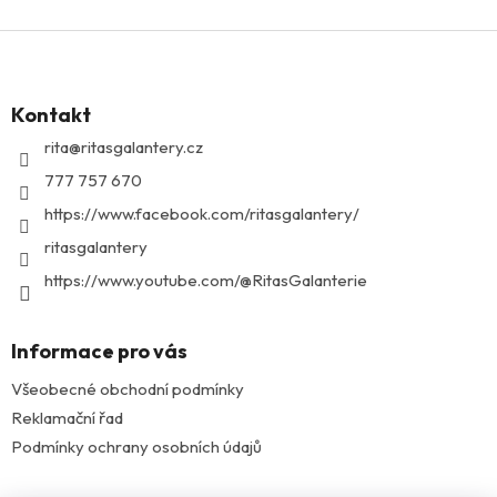
Z
á
p
Kontakt
a
t
rita
@
ritasgalantery.cz
í
777 757 670
https://www.facebook.com/ritasgalantery/
ritasgalantery
https://www.youtube.com/@RitasGalanterie
Informace pro vás
Všeobecné obchodní podmínky
Reklamační řad
Podmínky ochrany osobních údajů