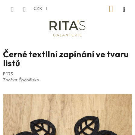
Přejít
NÁKUP
CZK
na
obsah
KOŠÍK
Černé textilní zapínání ve tvaru
listů
F073
Značka:
Španělsko