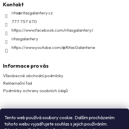
Kontakt
a
t
rita
@
ritasgalantery.cz
í
777 757 670
https://www.facebook.com/ritasgalantery/
ritasgalantery
https://www.youtube.com/@RitasGalanterie
Informace pro vás
Všeobecné obchodní podmínky
Reklamační řad
Podmínky ochrany osobních údajů
Facebook
Tento web používá soubory cookie. Dalším procházením
tohoto webu vyjadřujete souhlas s jejich používáním.