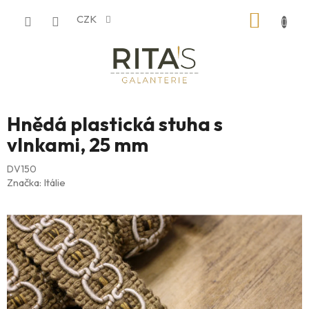
Přejít
NÁKUP
CZK
na
obsah
KOŠÍK
Hnědá plastická stuha s
vlnkami, 25 mm
DV150
Značka:
Itálie