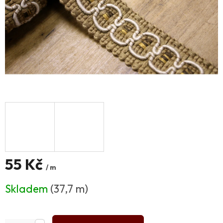
55 Kč
/ m
Měrná
Skladem
(37,7 m)
cena: