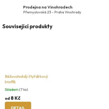
Prodejna na Vinohradech
Přemyslovská 23 - Praha Vinohrady
Související produkty
Béžovohnědý čtyřdírkový
knoflík
Skladem
(7 ks)
8 Kč
od
DETAIL