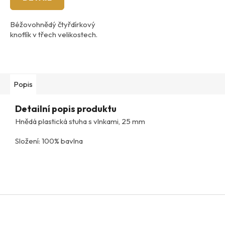
Béžovohnědý čtyřdírkový
knoflík v třech velikostech.
Popis
Detailní popis produktu
Hnědá plastická stuha s vlnkami, 25 mm
Složení: 100% bavlna
Z
á
p