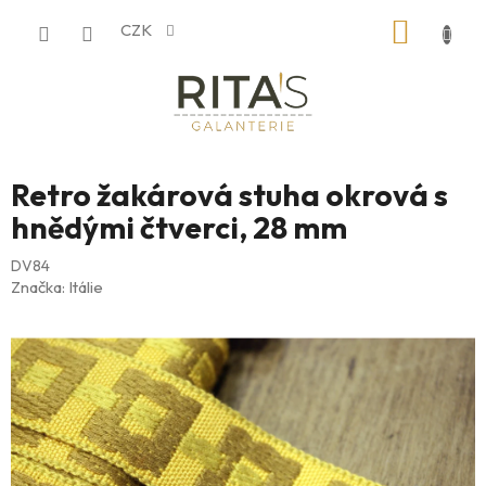
Přejít
NÁKUP
CZK
na
obsah
KOŠÍK
Retro žakárová stuha okrová s
hnědými čtverci, 28 mm
DV84
Značka:
Itálie