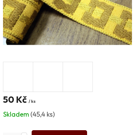
50 Kč
/ ks
Měrná
Skladem
(45,4 ks)
cena: