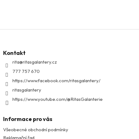
Z
á
p
Kontakt
a
t
rita
@
ritasgalantery.cz
í
777 757 670
https://www.facebook.com/ritasgalantery/
ritasgalantery
https://www.youtube.com/@RitasGalanterie
Informace pro vás
Všeobecné obchodní podmínky
Reklamační řad