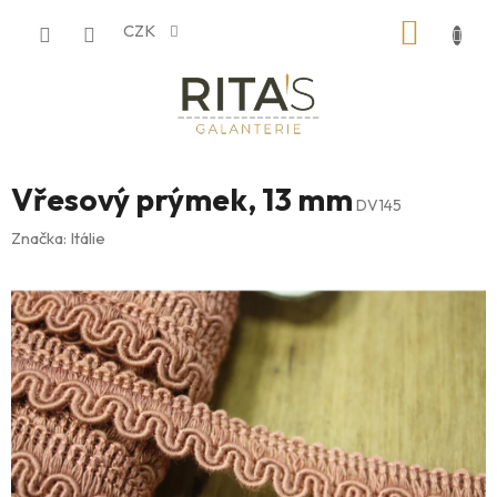
Přejít
NÁKUP
CZK
na
obsah
KOŠÍK
Vřesový prýmek, 13 mm
DV145
Značka:
Itálie