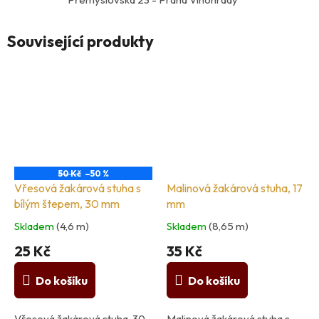
Související produkty
50 Kč
–50 %
Vřesová žakárová stuha s
Malinová žakárová stuha, 17
bílým štepem, 30 mm
mm
Skladem
(4,6 m)
Skladem
(8,65 m)
25 Kč
35 Kč
Do košíku
Do košíku
Vřesová žakárová stuha, 30
Malinová žakárová stuha s