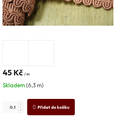
45 Kč
/ m
Měrná
Skladem
(6,3 m)
cena:
Přidat do košíku