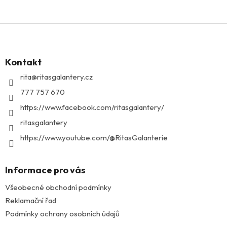
Z
á
p
Kontakt
a
t
rita
@
ritasgalantery.cz
í
777 757 670
https://www.facebook.com/ritasgalantery/
ritasgalantery
https://www.youtube.com/@RitasGalanterie
Informace pro vás
Všeobecné obchodní podmínky
Reklamační řad
Podmínky ochrany osobních údajů