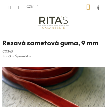
Přejít
NÁKUP
CZK
na
obsah
KOŠÍK
Rezavá sametová guma, 9 mm
C0343
Značka:
Španělsko