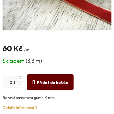
60 Kč
/ m
Měrná
Skladem
(3,3 m)
cena:
Přidat do košíku
Rezavá sametová guma, 9 mm
Detailní informace