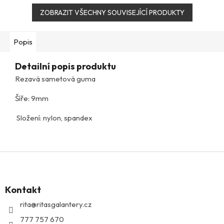
ZOBRAZIT VŠECHNY SOUVISEJÍCÍ PRODUKTY
Popis
Detailní popis produktu
Rezavá sametová guma
Šíře: 9mm
Složení: nylon, spandex
Z
á
p
Kontakt
a
t
rita
@
ritasgalantery.cz
í
777 757 670