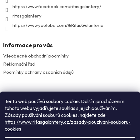
https://www.facebook.com/ritasgalantery/
ritasgalantery
https://www.youtube.com/@RitasGalanterie
Informace pro vás
Všeobecné obchodní podmínky
Reklamační řad
Podmínky ochrany osobních údajů
Facebook
Tento web používá soubory cookie. Dalším procházením
tohoto webu vyjadřujete souhlas s jejich používáním.
Zásady používání souburů cookies, najdete zde:
Instagram
https://www.ritasgalantery.cz/zasady-pouzivani-souboru-
cookies
Vytvořil Shoptet