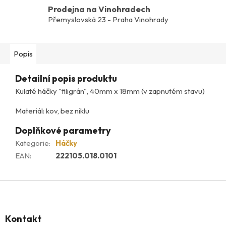
Prodejna na Vinohradech
Přemyslovská 23 - Praha Vinohrady
Popis
Detailní popis produktu
Kulaté háčky "filigrán", 40mm x 18mm (v zapnutém stavu)
Materiál: kov, bez niklu
Doplňkové parametry
Kategorie
:
Háčky
EAN
:
222105.018.0101
Z
á
p
Kontakt
a