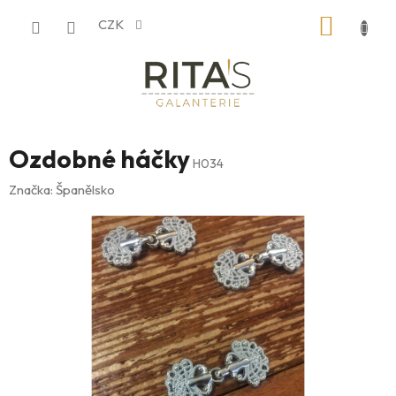
Přejít
NÁKUP
CZK
na
obsah
KOŠÍK
Ozdobné háčky
H034
Značka:
Španělsko