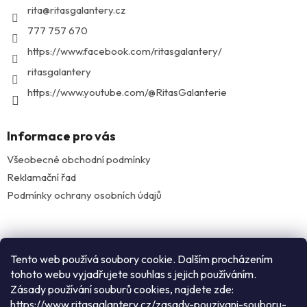
t
rita
@
ritasgalantery.cz
í
777 757 670
https://www.facebook.com/ritasgalantery/
ritasgalantery
https://www.youtube.com/@RitasGalanterie
Informace pro vás
Všeobecné obchodní podmínky
Reklamační řad
Podmínky ochrany osobních údajů
Facebook
Tento web používá soubory cookie. Dalším procházením
tohoto webu vyjadřujete souhlas s jejich používáním.
Zásady používání souburů cookies, najdete zde:
Instagram
https://www.ritasgalantery.cz/zasady-pouzivani-souboru-