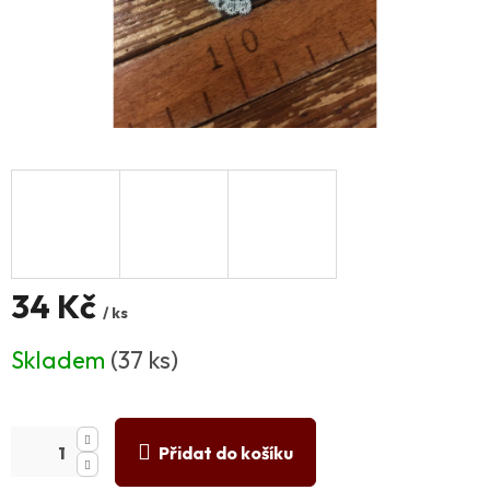
34 Kč
/ ks
Měrná
Skladem
(37 ks)
cena:
Přidat do košíku