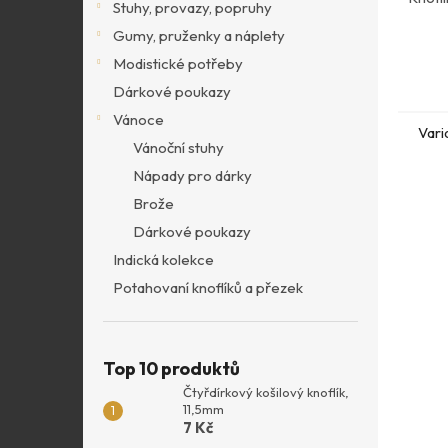
Stuhy, provazy, popruhy
Gumy, pruženky a náplety
Modistické potřeby
Dárkové poukazy
Vánoce
Vari
Vánoční stuhy
Nápady pro dárky
Brože
Dárkové poukazy
Indická kolekce
Potahovaní knoflíků a přezek
Top 10 produktů
Čtyřdírkový košilový knoflík,
11,5mm
7 Kč