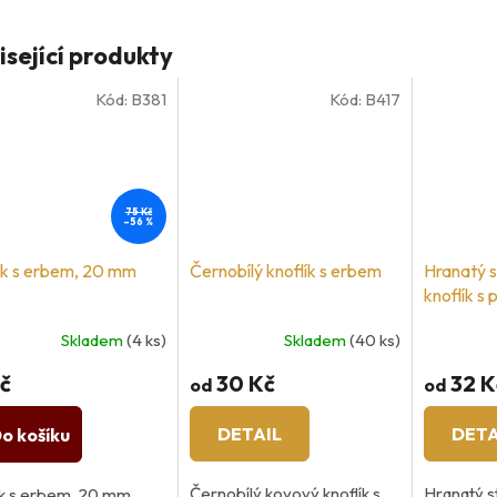
isející produkty
Kód:
B381
Kód:
B417
75 Kč
–56 %
ík s erbem, 20 mm
Černobílý knoflík s erbem
Hranatý s
knoflík s 
Skladem
(4 ks)
Skladem
(40 ks)
č
30 Kč
32 K
od
od
DETAIL
DETA
o košíku
Černobílý kovový knoflík s
Hranatý st
ík s erbem, 20 mm