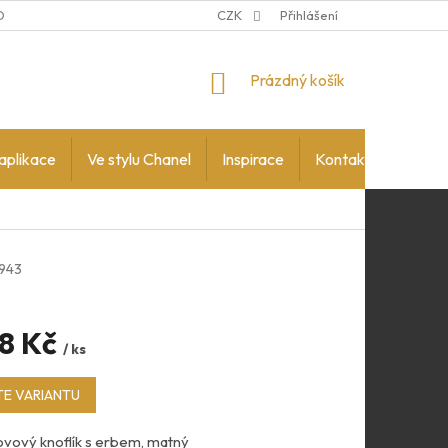
DMÍNKY OCHRANY OSOBNÍCH ÚDAJŮ
CZK
Přihlášení
NÁKUPNÍ
Prázdný košík
KOŠÍK
aplikace
Ve stylu Chanel
Inspirace
Kontakty
943
8 Kč
/ ks
E VARIANTU
vový knoflík s erbem, matný