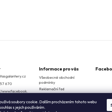
t
Informace pro vás
Facebo
itasgalantery.cz
Všeobecné obchodní
podmínky
57 670
Reklamační řad
://www.facebook.
Podmínky ochrany
itasgalantery/
osobních údajů
oužívá soubory cookie. Dalším procházením tohoto webu
alantery
souhlas s jejich používáním.
://www.youtube.c