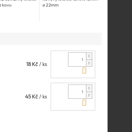
z kovu
a 22mm
18 Kč
/ ks
Do košíku
45 Kč
/ ks
Do košíku