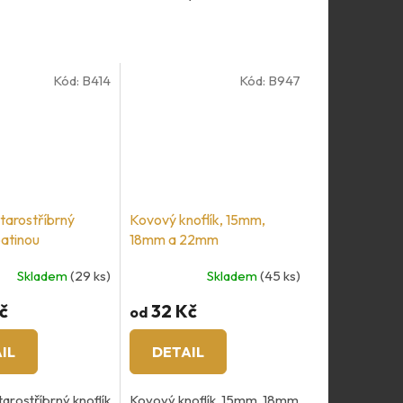
Kód:
B414
Kód:
B947
tarostříbrný
Kovový knoflík, 15mm,
patinou
18mm a 22mm
Skladem
(29 ks)
Skladem
(45 ks)
č
32 Kč
od
IL
DETAIL
arostříbrný knoflík
Kovový knoflík, 15mm, 18mm