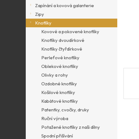
p
Zapínání a kovová galanterie
a
Zipy
n
Knoflíky
e
l
Kovové a pokovené knoflíky
Knoflíky dvoudírkové
Knoflíky čtyřdírkové
Perleťové knoflíky
Oblekové knoflíky
Olivky a rohy
Ozdobné knoflíky
Košilové knoflíky
Kabátové knoflíky
Patentky, cvočky, druky
Ruční výroba
Potažené knoflíky z naši dílny
Spodní přišívání