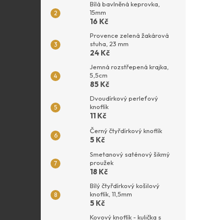
Bílá bavlněná keprovka,
15mm
16 Kč
Provence zelená žakárová
stuha, 23 mm
24 Kč
Jemná rozstřepená krajka,
5,5cm
85 Kč
Dvoudírkový perleťový
knoflík
11 Kč
Černý čtyřdírkový knoflík
5 Kč
Smetanový saténový šikmý
proužek
18 Kč
Bílý čtyřdírkový košilový
knoflík, 11,5mm
5 Kč
Kovový knoflík - kulička s