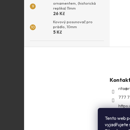
ornamentem, (historická
replika) 11mm
26 Kč
Kovový posunovač pro
prádlo, 10mm
5 Kč
Z
á
p
a
t
Kontak
í
rita
@
r
777 7
https
com/r
Tento web p
ritasg
vyjadřujete 
https