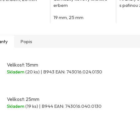
erbem
s patinou 
19 mm, 25 mm
anty
Popis
Velikost: 15mm
Skladem
(20 ks)
| B943
EAN:
743016.024.0130
Velikost: 25mm
Skladem
(19 ks)
| B944
EAN:
743016.040.0130