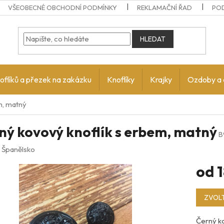
VŠEOBECNÉ OBCHODNÍ PODMÍNKY
REKLAMAČNÍ ŘAD
PO
HLEDAT
oflíků a přezek na zakázku
Knoflíky
Krajky
Ozdoby a 
m, matný
ný kovový knoflík s erbem, matný
B
:
Španělsko
od
1
Měrná
ZVOLT
cena:
Černý ko