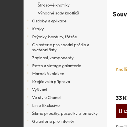
Štrasové knoflíky
Souv
Výhodné sady knoflíků
Ozdoby a aplikace
Krajky
Prýmky, bordury, třásňe
Galanterie pro spodní prádlo a
svatební šaty
Zapínaní, komponenty
Retro a vintage galanterie
Knofl
Marocká kolekce
Krejčovská příprava
Vyšívaní
33 K
Ve stylu Chanel
Linie Exclusive
D
Šikmé proužky, paspulky a lemovky
Galanterie pro interiér
Knofl