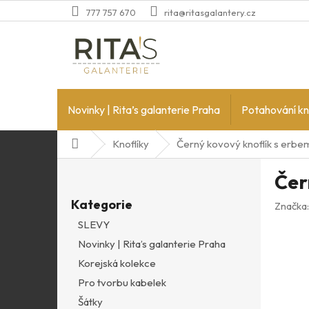
Přejít
777 757 670
rita@ritasgalantery.cz
na
obsah
Novinky | Rita’s galanterie Praha
Potahování kn
Domů
Knoflíky
Černý kovový knoflík s erbe
P
Čer
o
Přeskočit
s
Kategorie
kategorie
Značka
t
SLEVY
r
Novinky | Rita’s galanterie Praha
a
n
Korejská kolekce
n
Pro tvorbu kabelek
í
Šátky