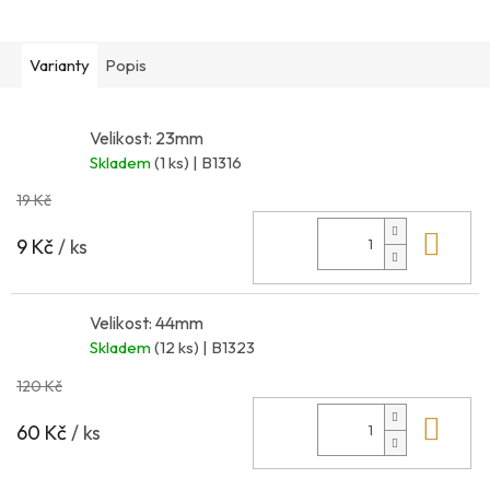
Varianty
Popis
Velikost: 23mm
Skladem
(1 ks)
| B1316
19 Kč
Do 
9 Kč
/ ks
Velikost: 44mm
Skladem
(12 ks)
| B1323
120 Kč
Do 
60 Kč
/ ks