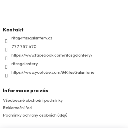
Z
á
p
Kontakt
a
t
rita
@
ritasgalantery.cz
í
777 757 670
https://www.facebook.com/ritasgalantery/
ritasgalantery
https://www.youtube.com/@RitasGalanterie
Informace pro vás
Všeobecné obchodní podmínky
Reklamační řad
Podmínky ochrany osobních údajů