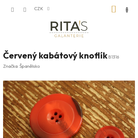
Přejít
NÁKUP
CZK
na
obsah
KOŠÍK
Červený kabátový knoflík
B1316
Značka:
Španělsko