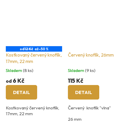
od
12 Kč
až
–50 %
Kostkovaný červený knoflík,
Červený knoflík, 26mm
17mm, 22 mm
Skladem
(8 ks)
Skladem
(9 ks)
6 Kč
115 Kč
od
DETAIL
DETAIL
Kostkovaný červený knoflík,
Červený knoflík "vlna"
17mm, 22 mm
26 mm