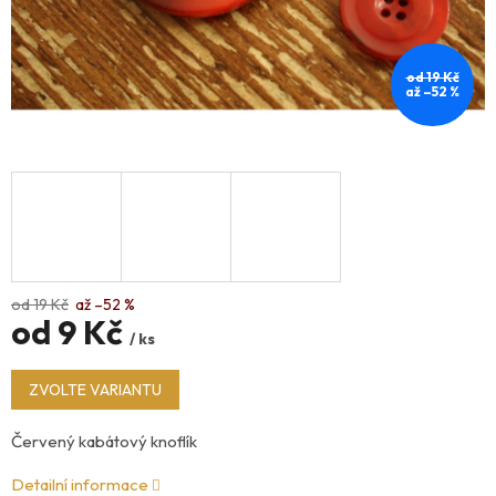
od 19 Kč
až –52 %
od 19 Kč
až –52 %
od
9 Kč
/ ks
Měrná
ZVOLTE VARIANTU
cena:
Červený kabátový knoflík
Detailní informace