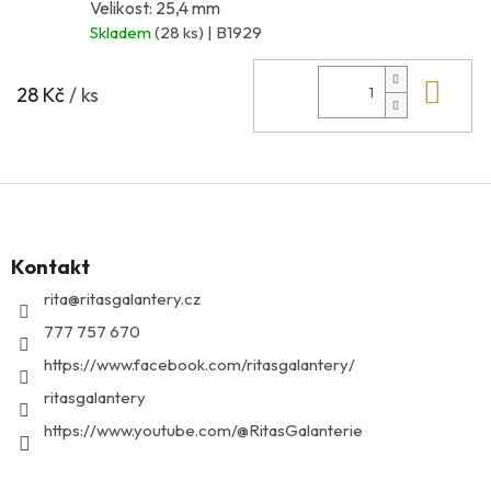
Velikost: 25,4 mm
Skladem
(28 ks)
| B1929
Do 
28 Kč
/ ks
Z
á
p
Kontakt
a
t
rita
@
ritasgalantery.cz
í
777 757 670
https://www.facebook.com/ritasgalantery/
ritasgalantery
https://www.youtube.com/@RitasGalanterie