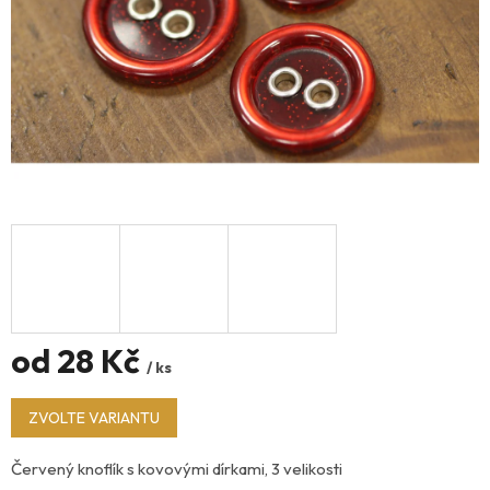
od
28 Kč
/ ks
Měrná
ZVOLTE VARIANTU
cena:
Červený knoflík s kovovými dírkami, 3 velikosti