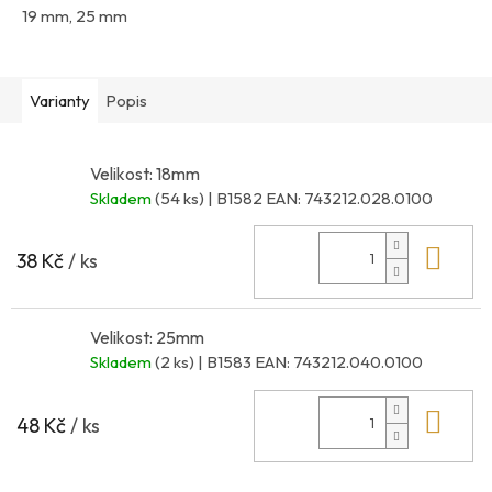
19 mm, 25 mm
Varianty
Popis
Velikost: 18mm
Skladem
(54 ks)
| B1582
EAN:
743212.028.0100
Do 
38 Kč
/ ks
Velikost: 25mm
Skladem
(2 ks)
| B1583
EAN:
743212.040.0100
Do 
48 Kč
/ ks