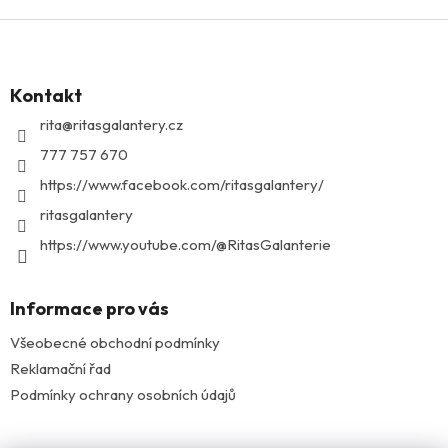
Z
á
p
Kontakt
a
t
rita
@
ritasgalantery.cz
í
777 757 670
https://www.facebook.com/ritasgalantery/
ritasgalantery
https://www.youtube.com/@RitasGalanterie
Informace pro vás
Všeobecné obchodní podmínky
Reklamační řad
Podmínky ochrany osobních údajů