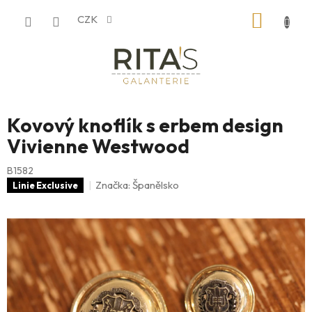
Přejít
NÁKUP
CZK
na
obsah
KOŠÍK
Kovový knoflík s erbem design
Vivienne Westwood
B1582
Značka:
Španělsko
Linie Exclusive