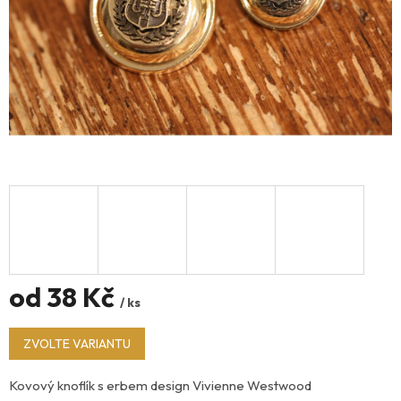
od
38 Kč
/ ks
Měrná
ZVOLTE VARIANTU
cena:
Kovový knoflík s erbem design Vivienne Westwood