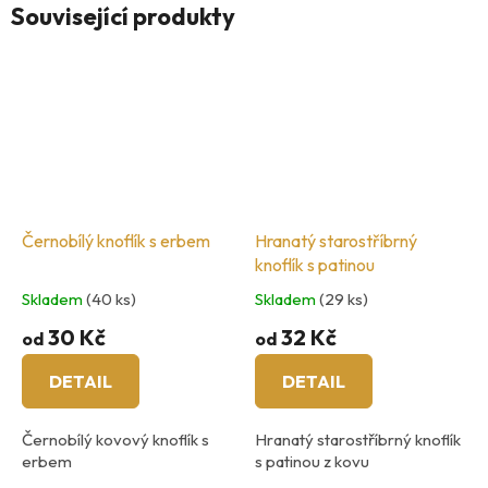
Související produkty
Černobílý knoflík s erbem
Hranatý starostříbrný
knoflík s patinou
Skladem
(40 ks)
Skladem
(29 ks)
30 Kč
32 Kč
od
od
DETAIL
DETAIL
Černobílý kovový knoflík s
Hranatý starostříbrný knoflík
erbem
s patinou z kovu