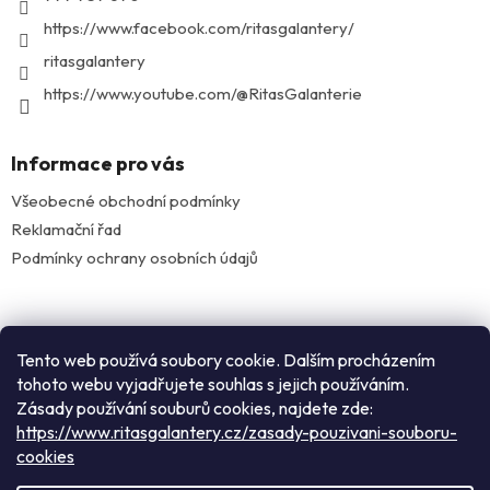
https://www.facebook.com/ritasgalantery/
ritasgalantery
https://www.youtube.com/@RitasGalanterie
Informace pro vás
Všeobecné obchodní podmínky
Reklamační řad
Podmínky ochrany osobních údajů
Facebook
Tento web používá soubory cookie. Dalším procházením
tohoto webu vyjadřujete souhlas s jejich používáním.
Zásady používání souburů cookies, najdete zde:
Instagram
https://www.ritasgalantery.cz/zasady-pouzivani-souboru-
cookies