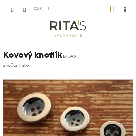
Přejít
NÁKUP
CZK
na
obsah
KOŠÍK
Kovový knoflík
B1040
Značka:
Itálie