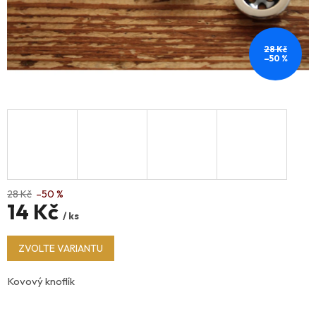
28 Kč
–50 %
28 Kč
–50 %
14 Kč
/ ks
Měrná
ZVOLTE VARIANTU
cena:
Kovový knoflík