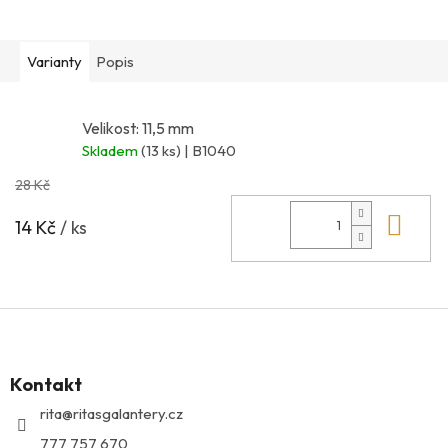
Varianty
Popis
Velikost: 11,5 mm
Skladem
(13 ks)
| B1040
28 Kč
Do 
14 Kč
/ ks
Z
á
p
Kontakt
a
t
rita
@
ritasgalantery.cz
í
777 757 670