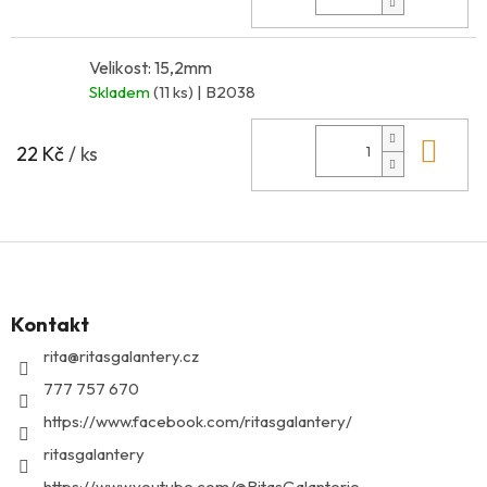
Velikost: 15,2mm
Skladem
(11 ks)
| B2038
Do 
22 Kč
/ ks
Z
á
p
Kontakt
a
t
rita
@
ritasgalantery.cz
í
777 757 670
https://www.facebook.com/ritasgalantery/
ritasgalantery
https://www.youtube.com/@RitasGalanterie