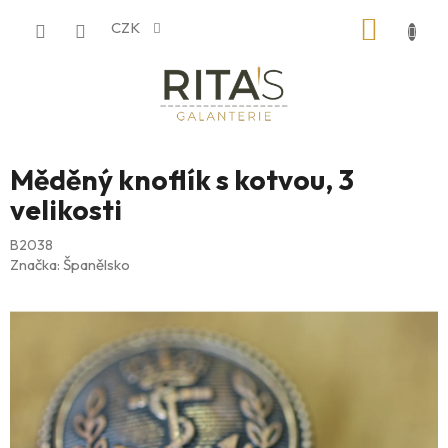
Přejít
NÁKUP
CZK
na
obsah
KOŠÍK
Měděný knoflík s kotvou, 3
velikosti
B2038
Značka:
Španělsko