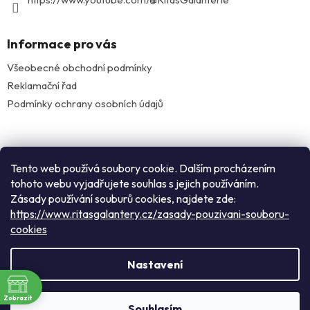
Informace pro vás
Všeobecné obchodní podmínky
Reklamační řad
Podmínky ochrany osobních údajů
Facebook
Tento web používá soubory cookie. Dalším procházením
tohoto webu vyjadřujete souhlas s jejich používáním.
Zásady používání souburů cookies, najdete zde:
Instagram
https://www.ritasgalantery.cz/zasady-pouzivani-souboru-
cookies
Vytvořil Shoptet
Nastavení
ě
Rádi Vás přivítáme v našem pražském obchodě: nacházíme se
Copyright 2026
Rita's galanterie
. Všechna práva
Zobrazit
mezi zastávkami metra Flora a náměstí Jiřího z Poděbrad v
Souhlasím
vyhrazena.
Upravit nastavení cookies
a