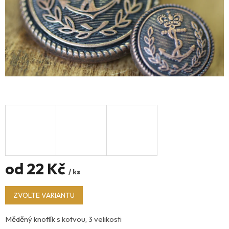
od
22 Kč
/ ks
Měrná
ZVOLTE VARIANTU
cena:
Měděný knoflík s kotvou, 3 velikosti