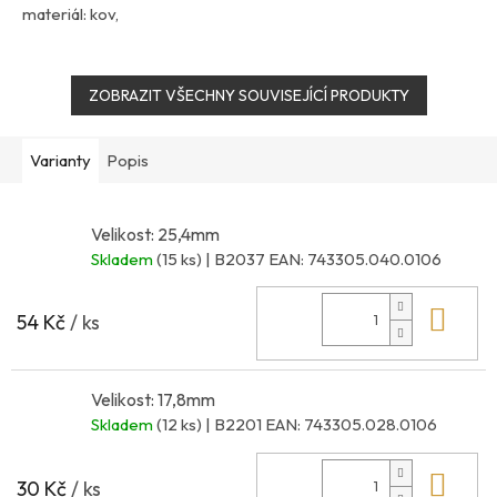
materiál: kov,
země původu: Španělsko
ZOBRAZIT VŠECHNY SOUVISEJÍCÍ PRODUKTY
Varianty
Popis
Velikost: 25,4mm
Skladem
(15 ks)
| B2037
EAN:
743305.040.0106
Do 
54 Kč
/ ks
Velikost: 17,8mm
Skladem
(12 ks)
| B2201
EAN:
743305.028.0106
Do 
30 Kč
/ ks