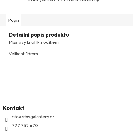
Popis
Detailní popis produktu
Plastový knoflík s ouškem
Velikost: 16mm
Z
á
p
Kontakt
a
t
rita
@
ritasgalantery.cz
í
777 757 670