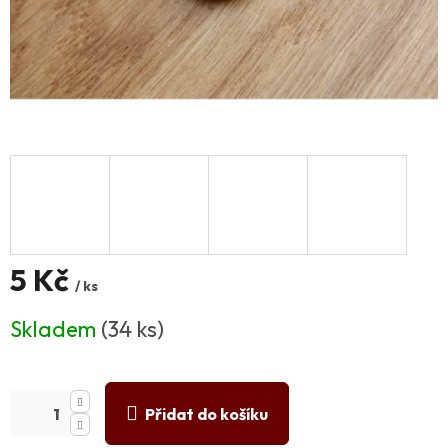
5 Kč
/ ks
Měrná
Skladem
(34 ks)
cena:
Přidat do košíku