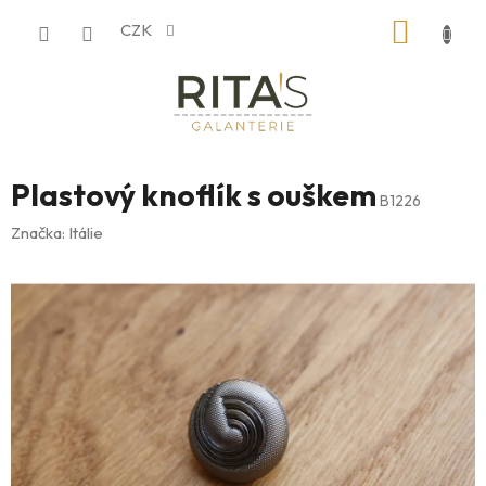
Přejít
NÁKUP
CZK
na
obsah
KOŠÍK
Plastový knoflík s ouškem
B1226
Značka:
Itálie