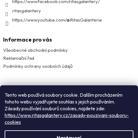
https://www.facebook.com/ritasgalantery/
ritasgalantery
https://www.youtube.com/@RitasGalanterie
Informace pro vás
Všeobecné obchodní podmínky
Reklamační řad
Podmínky ochrany osobních údajů
Facebook
Tento web používá soubory cookie. Dalším procházením
tohoto webu vyjadřujete souhlas s jejich používáním.
Zásady používání souburů cookies, najdete zde:
Instagram
https://www.ritasgalantery.cz/zasady-pouzivani-souboru-
cookies
Vytvořil Shoptet
Nastavení