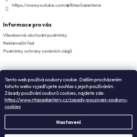
https://www.youtube.com/@RitasGalanterie
Informace pro vás
Všeobecné obchodní podmínky
Reklamační řad
Podmínky ochrany osobních údajů
Facebook
Tento web používá soubory cookie. Dalším procházením
tohoto webu vyjadřujete souhlas s jejich používáním.
Zásady používání souburů cookies, najdete zde:
Instagram
https://www.ritasgalantery.cz/zasady-pouzivani-souboru-
cookies
Vytvořil Shoptet
Nastavení
Rádi Vás přivítáme v našem pražském obchodě: nacházíme se
Copyright 2026
Rita's galanterie
. Všechna práva