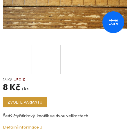
16 Kč
–50 %
16 Kč
–50 %
8 Kč
/ ks
Měrná
ZVOLTE VARIANTU
cena:
Šedý čtyřdírkový knoflík ve dvou velikostech.
Detailní informace