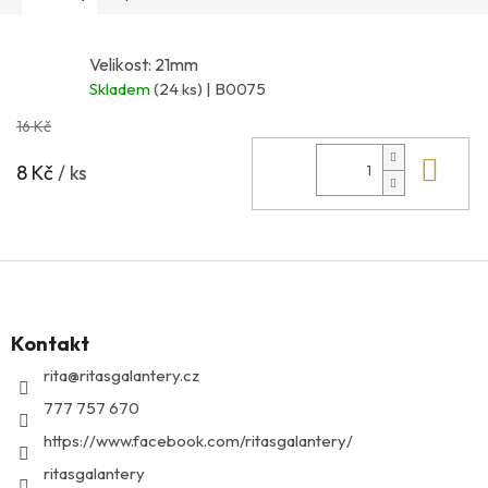
Velikost: 21mm
Skladem
(24 ks)
| B0075
16 Kč
Do 
8 Kč
/ ks
Z
á
p
Kontakt
a
t
rita
@
ritasgalantery.cz
í
777 757 670
https://www.facebook.com/ritasgalantery/
ritasgalantery