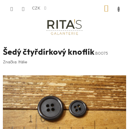
Přejít
NÁKUP
CZK
na
obsah
KOŠÍK
Šedý čtyřdírkový knoflík
B0075
Značka:
Itálie