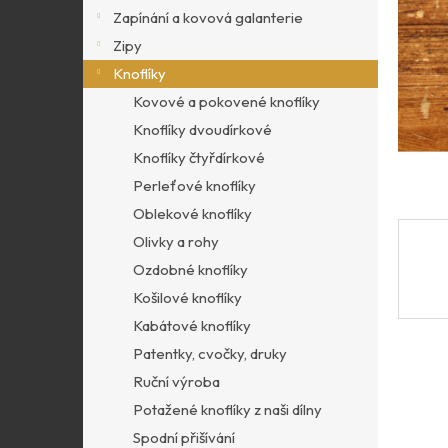
p
Zapínání a kovová galanterie
a
Zipy
n
Knoflíky
e
l
Kovové a pokovené knoflíky
Knoflíky dvoudírkové
Knoflíky čtyřdírkové
Perleťové knoflíky
Oblekové knoflíky
Olivky a rohy
Ozdobné knoflíky
Košilové knoflíky
Kabátové knoflíky
Patentky, cvočky, druky
Ruční výroba
Potažené knoflíky z naši dílny
Spodní přišívání