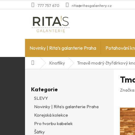
Přejít
777 757 670
rita@ritasgalantery.cz
na
obsah
Novinky | Rita’s galanterie Praha
Potahování kn
Domů
Knoflíky
Tmavě modrý čtyřdírkový kno
P
Tma
o
Přeskočit
s
Kategorie
kategorie
Značka
t
SLEVY
r
Novinky | Rita’s galanterie Praha
a
n
Korejská kolekce
n
Pro tvorbu kabelek
í
Šátky