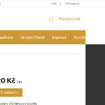
DMÍNKY OCHRANY OSOBNÍCH ÚDAJŮ
CZK
Přihlášení
NÁKUPNÍ
Prázdný košík
KOŠÍK
aplikace
Ve stylu Chanel
Inspirace
Kontakty
20 Kč
/ ks
E VARIANTU
drý čtyřdírkový knoflík