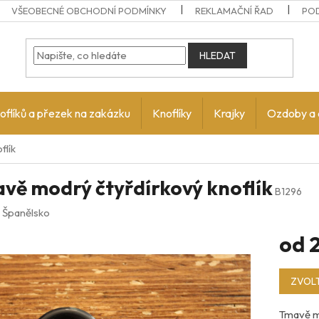
VŠEOBECNÉ OBCHODNÍ PODMÍNKY
REKLAMAČNÍ ŘAD
PO
HLEDAT
oflíků a přezek na zakázku
Knoflíky
Krajky
Ozdoby a 
flík
vě modrý čtyřdírkový knoflík
B1296
:
Španělsko
od
Měrná
ZVOLT
cena:
Tmavě mo