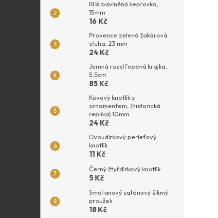
Bílá bavlněná keprovka,
15mm
16 Kč
Provence zelená žakárová
stuha, 23 mm
24 Kč
Jemná rozstřepená krajka,
5,5cm
85 Kč
Kovový knoflík s
ornamentem, (historická
replika) 10mm
24 Kč
Dvoudírkový perleťový
knoflík
11 Kč
Černý čtyřdírkový knoflík
5 Kč
Smetanový saténový šikmý
proužek
18 Kč