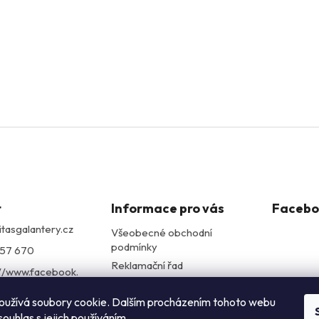
t
Informace pro vás
Facebo
itasgalantery.cz
Všeobecné obchodní
podmínky
57 670
Reklamační řad
://www.facebook.
Podmínky ochrany
itasgalantery/
osobních údajů
oužívá soubory cookie. Dalším procházením tohoto webu
alantery
souhlas s jejich používáním.