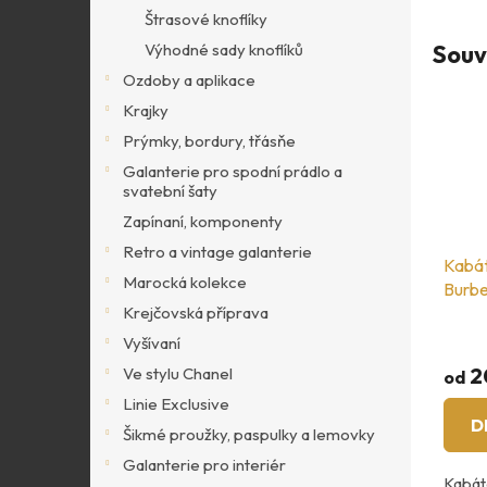
Štrasové knoflíky
Souv
Výhodné sady knoflíků
Ozdoby a aplikace
Krajky
Prýmky, bordury, třásňe
Galanterie pro spodní prádlo a
svatební šaty
Zapínaní, komponenty
Retro a vintage galanterie
Kabát
Marocká kolekce
Burbe
Krejčovská příprava
Vyšívaní
2
Ve stylu Chanel
od
Linie Exclusive
D
Šikmé proužky, paspulky a lemovky
Galanterie pro interiér
Kabáto