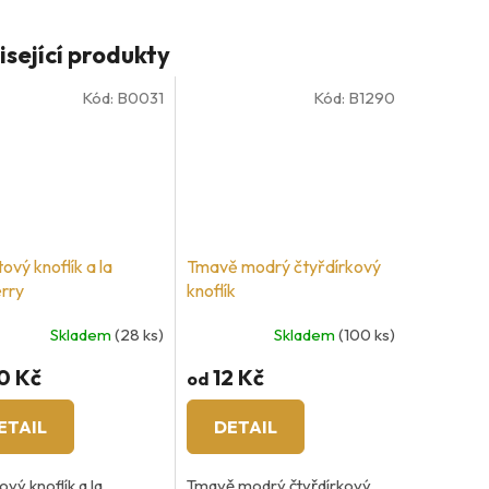
isející produkty
Kód:
B0031
Kód:
B1290
ový knoflík a la
Tmavě modrý čtyřdírkový
rry
knoflík
Skladem
(28 ks)
Skladem
(100 ks)
0 Kč
12 Kč
od
ETAIL
DETAIL
vý knoflík a la
Tmavě modrý čtyřdírkový