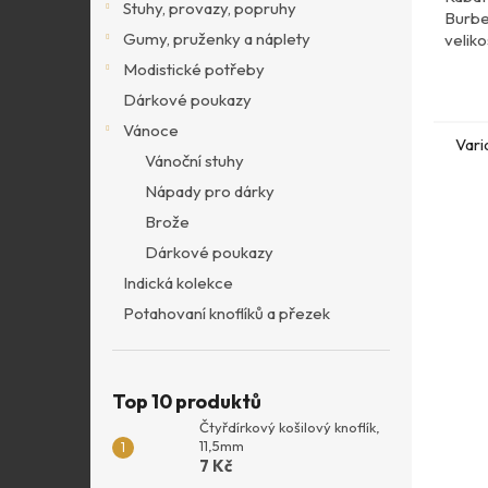
Stuhy, provazy, popruhy
Burbe
Gumy, pruženky a náplety
veliko
Modistické potřeby
Dárkové poukazy
Vánoce
Vari
Vánoční stuhy
Nápady pro dárky
Brože
Dárkové poukazy
Indická kolekce
Potahovaní knoflíků a přezek
Top 10 produktů
Čtyřdírkový košilový knoflík,
11,5mm
7 Kč