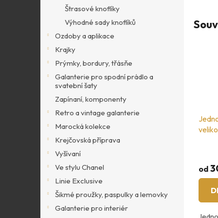
Štrasové knoflíky
Souv
Výhodné sady knoflíků
Ozdoby a aplikace
Krajky
Prýmky, bordury, třásňe
Galanterie pro spodní prádlo a
svatební šaty
Zapínaní, komponenty
Retro a vintage galanterie
Jedno
Marocká kolekce
veliko
Krejčovská příprava
Vyšívaní
3
Ve stylu Chanel
od
Linie Exclusive
D
Šikmé proužky, paspulky a lemovky
Galanterie pro interiér
Jedno