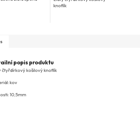
knoflík
is
ailní popis produktu
ý čtyřdírkový košilový knoflík
riál: kov
kosti: 10,5mm