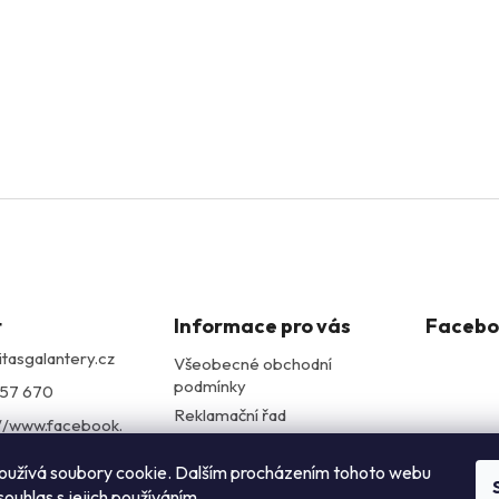
t
Informace pro vás
Facebo
itasgalantery.cz
Všeobecné obchodní
podmínky
57 670
Reklamační řad
://www.facebook.
Podmínky ochrany
itasgalantery/
osobních údajů
oužívá soubory cookie. Dalším procházením tohoto webu
alantery
souhlas s jejich používáním.