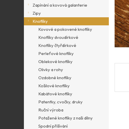
p
Zapínání a kovová galanterie
a
Zipy
n
Knoflíky
e
l
Kovové a pokovené knoflíky
Knoflíky dvoudírkové
Knoflíky čtyřdírkové
Perleťové knoflíky
Oblekové knoflíky
Olivky a rohy
Ozdobné knoflíky
Košilové knoflíky
Kabátové knoflíky
Patentky, cvočky, druky
Ruční výroba
Potažené knoflíky z naši dílny
Spodní přišívání