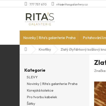
Přejít
777 757 670
rita@ritasgalantery.cz
na
obsah
Novinky | Rita’s galanterie Praha
Potahování kn
Domů
Knoflíky
Zlatý čtyřdírkový košilový kno
P
Zla
o
Přeskočit
s
Kategorie
kategorie
Značka
t
SLEVY
r
Novinky | Rita’s galanterie Praha
a
n
Korejská kolekce
n
Pro tvorbu kabelek
í
Šátky