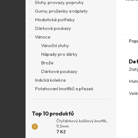
Stuhy, provazy, popruhy
Gumy, pruženky a náplety
Modistické potřeby
Dárkové poukazy
Vánoce
Pop
Vánoční stuhy
Nápady pro dárky
Det
Brože
Zlat
Dárkové poukazy
Indická kolekce
Mate
Potahovaní knoflíků a přezek
Veli
Top 10 produktů
Čtyřdírkový košilový knoflík,
11,5mm
7 Kč