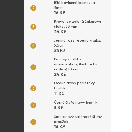
Bílá bavlněná keprovka,
15mm
16 Kč
Provence zelená žakárová
stuha, 23 mm
24 Kč
Jemná rozstřepená krajka,
5,5cm
85 Kč
Kovový knoflík s
ornamentem, (historická
replika) 10mm
24 Kč
Dvoudírkový perleťový
knoflík
11 Kč
Černý čtyřdírkový knoflík
5 Kč
Smetanový saténový šikmý
proužek
18 Kč