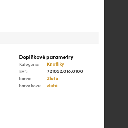
Doplňkové parametry
Kategorie
:
Knoflíky
EAN
:
721052.016.0100
barva
:
Zlatá
barva kovu
:
zlatá