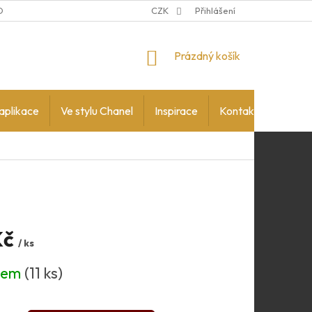
DMÍNKY OCHRANY OSOBNÍCH ÚDAJŮ
CZK
Přihlášení
NÁKUPNÍ
Prázdný košík
KOŠÍK
aplikace
Ve stylu Chanel
Inspirace
Kontakty
Kč
/ ks
dem
(11 ks)