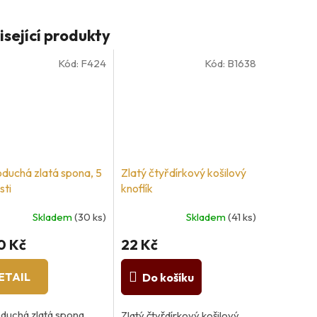
isející produkty
Kód:
F424
Kód:
B1638
duchá zlatá spona, 5
Zlatý čtyřdírkový košilový
sti
knoflík
Skladem
(30 ks)
Skladem
(41 ks)
0 Kč
22 Kč
ETAIL
Do košíku
duchá zlatá spona
Zlatý čtyřdírkový košilový