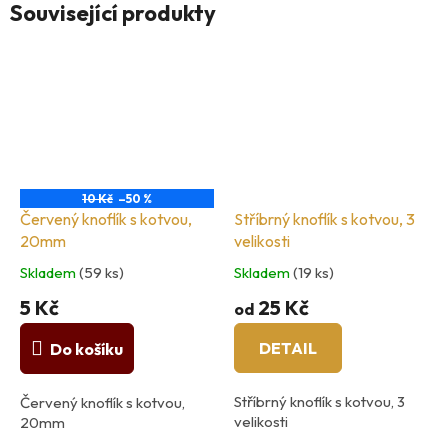
Související produkty
10 Kč
–50 %
Červený knoflík s kotvou,
Stříbrný knoflík s kotvou, 3
20mm
velikosti
Skladem
(59 ks)
Skladem
(19 ks)
5 Kč
25 Kč
od
DETAIL
Do košíku
Stříbrný knoflík s kotvou, 3
Červený knoflík s kotvou,
velikosti
20mm