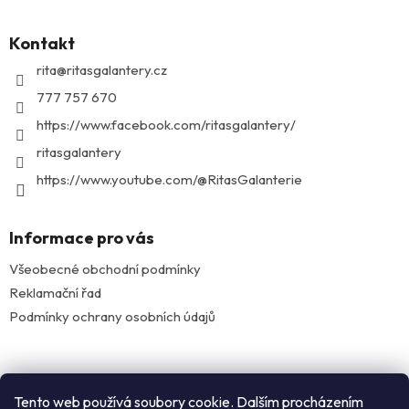
á
p
Kontakt
a
t
rita
@
ritasgalantery.cz
í
777 757 670
https://www.facebook.com/ritasgalantery/
ritasgalantery
https://www.youtube.com/@RitasGalanterie
Informace pro vás
Všeobecné obchodní podmínky
Reklamační řad
Podmínky ochrany osobních údajů
Facebook
Tento web používá soubory cookie. Dalším procházením