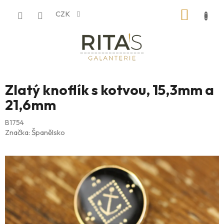
Přejít
NÁKUP
CZK
na
obsah
KOŠÍK
Zlatý knoflík s kotvou, 15,3mm a
21,6mm
B1754
Značka:
Španělsko