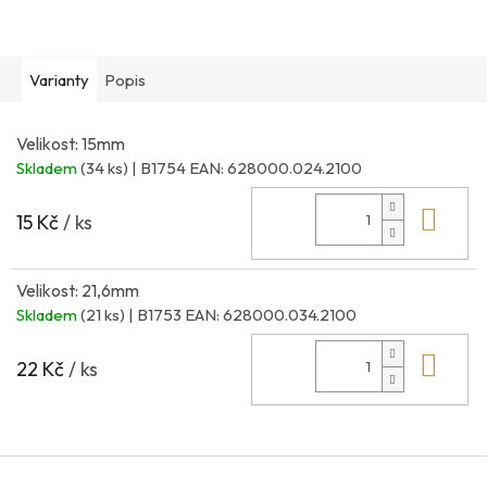
Varianty
Popis
Velikost: 15mm
Skladem
(34 ks)
| B1754
EAN:
628000.024.2100
Do 
15 Kč
/ ks
Velikost: 21,6mm
Skladem
(21 ks)
| B1753
EAN:
628000.034.2100
Do 
22 Kč
/ ks
Z