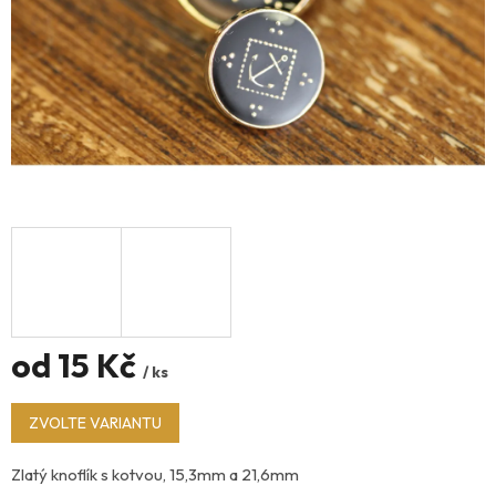
od
15 Kč
/ ks
Měrná
ZVOLTE VARIANTU
cena:
Zlatý knoflík s kotvou, 15,3mm a 21,6mm