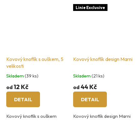
Linie Exclusive
Kovový knoflík s ouškem, 5
Kovový knoflík design Marni
velikosti
Skladem
(39 ks)
Skladem
(21 ks)
12 Kč
44 Kč
od
od
DETAIL
DETAIL
Kovový knoflík s ouškem
Kovový knoflík design Marni