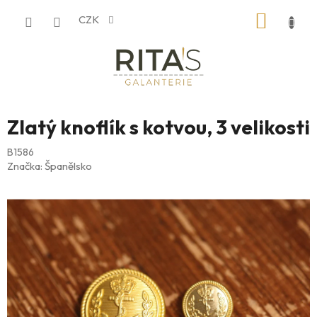
Přejít
NÁKUP
CZK
na
obsah
KOŠÍK
Zlatý knoflík s kotvou, 3 velikosti
B1586
Značka:
Španělsko