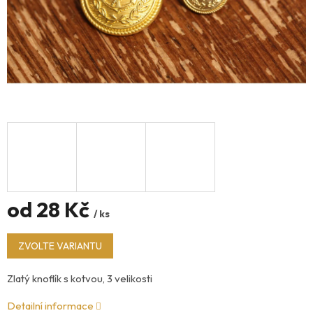
od
28 Kč
/ ks
Měrná
ZVOLTE VARIANTU
cena:
Zlatý knoflík s kotvou, 3 velikosti
Detailní informace