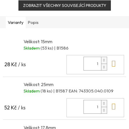
ZOBRAZIT VŠECHNY SOUVISEJÍCÍ PRODUKTY
Varianty
Popis
Velikost: 15mm
Skladem
(53 ks)
| B1586
Do 
28 Kč
/ ks
Velikost: 25mm
Skladem
(18 ks)
| B1587
EAN:
743305.040.0109
Do 
52 Kč
/ ks
Velikost: 17,8mm