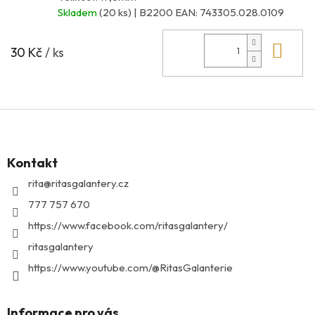
Skladem
(20 ks)
| B2200
EAN:
743305.028.0109
Do 
30 Kč
/ ks
Z
á
p
Kontakt
a
t
rita
@
ritasgalantery.cz
í
777 757 670
https://www.facebook.com/ritasgalantery/
ritasgalantery
https://www.youtube.com/@RitasGalanterie
Informace pro vás