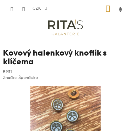
Přejít
NÁKUP
CZK
na
obsah
KOŠÍK
Kovový halenkový knoflík s
klíčema
B937
Značka:
Španělsko