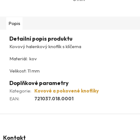
10 mm
Popis
11 mm
Detailní popis produktu
Kovový halenkový knoflík s klíčema
Materiál: kov
Velikost: 11 mm
Doplňkové parametry
Kategorie
:
Kovové a pokovené knoflíky
EAN
:
721037.018.0001
Z
á
p
Kontakt
a