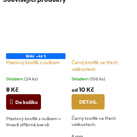
15 Kč
–46 %
Plastový knoflík s ouškem
Černý knoflík ve třech
velikostech
Skladem
(24 ks)
Skladem
(106 ks)
8 Kč
10 Kč
od
DETAIL
Do košíku
Černý knoflík ve třech
Plastový knoflík s ouškem v
velikostech:
tmavě stříbrné barvě.
8 mm