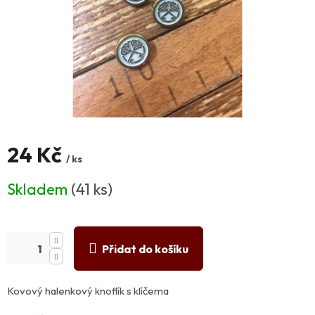
24 Kč
/ ks
Měrná
Skladem
(41 ks)
cena:
Přidat do košíku
Kovový halenkový knoflík s klíčema