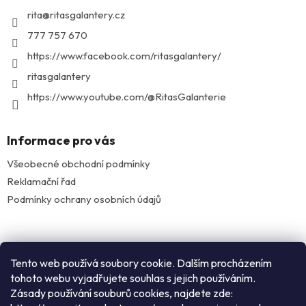
t
rita
@
ritasgalantery.cz
í
777 757 670
https://www.facebook.com/ritasgalantery/
ritasgalantery
https://www.youtube.com/@RitasGalanterie
Informace pro vás
Všeobecné obchodní podmínky
Reklamační řad
Podmínky ochrany osobních údajů
Facebook
Tento web používá soubory cookie. Dalším procházením
tohoto webu vyjadřujete souhlas s jejich používáním.
Zásady používání souburů cookies, najdete zde:
Instagram