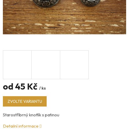
od
45 Kč
/ ks
Měrná
ZVOLTE VARIANTU
cena:
Starostříbrný knoflík s patinou
Detailní informace