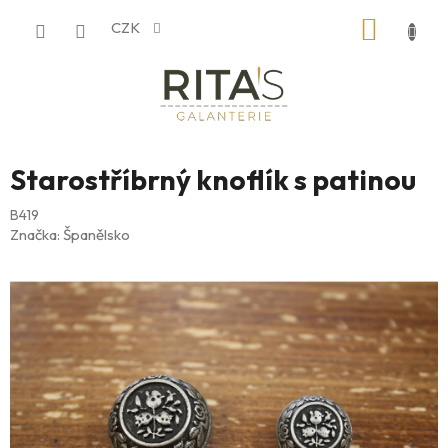
Přejít
NÁKUP
CZK
na
obsah
KOŠÍK
Starostříbrný knoflík s patinou
B419
Značka:
Španělsko