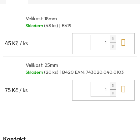
Velikost: 18mm
Skladem
(48 ks)
| B419
Do 
45 Kč
/ ks
Velikost: 25mm
Skladem
(20 ks)
| B420
EAN:
743020.040.0103
Do 
75 Kč
/ ks
Z
á
p
Kontakt