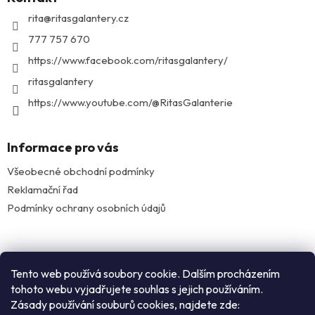
a
t
rita
@
ritasgalantery.cz
í
777 757 670
https://www.facebook.com/ritasgalantery/
ritasgalantery
https://www.youtube.com/@RitasGalanterie
Informace pro vás
Všeobecné obchodní podmínky
Reklamační řad
Podmínky ochrany osobních údajů
Facebook
Tento web používá soubory cookie. Dalším procházením
tohoto webu vyjadřujete souhlas s jejich používáním.
Zásady používání souburů cookies, najdete zde:
Instagram