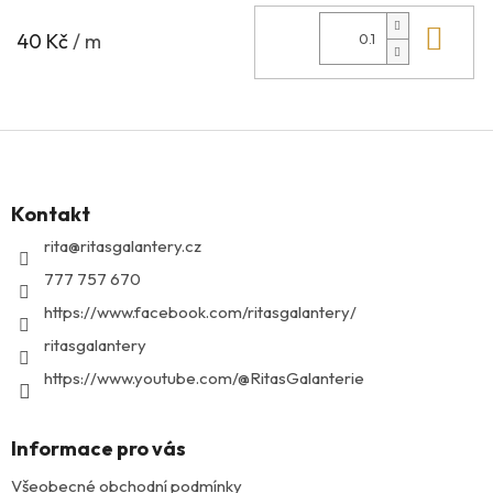
Do 
40 Kč
/ m
Z
á
p
Kontakt
a
t
rita
@
ritasgalantery.cz
í
777 757 670
https://www.facebook.com/ritasgalantery/
ritasgalantery
https://www.youtube.com/@RitasGalanterie
Informace pro vás
Všeobecné obchodní podmínky