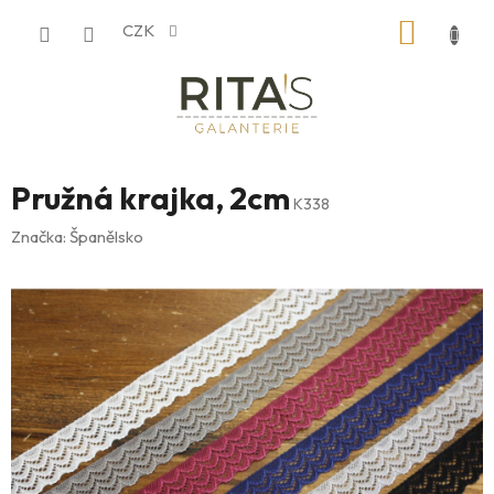
Přejít
NÁKUP
CZK
na
obsah
KOŠÍK
Pružná krajka, 2cm
K338
Značka:
Španělsko