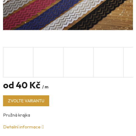
od
40 Kč
/ m
Měrná
ZVOLTE VARIANTU
cena:
Pružná krajka
Detailní informace