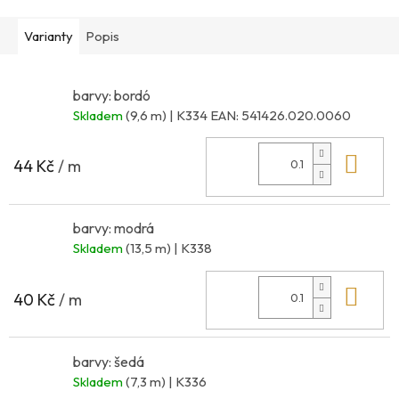
Varianty
Popis
barvy: bordó
Skladem
(9,6 m)
| K334
EAN:
541426.020.0060
Do 
44 Kč
/ m
barvy: modrá
Skladem
(13,5 m)
| K338
Do 
40 Kč
/ m
barvy: šedá
Skladem
(7,3 m)
| K336