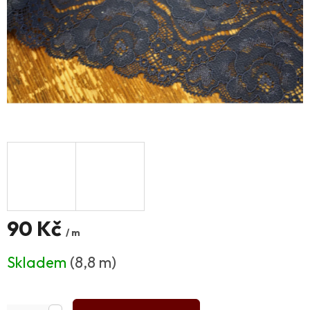
90 Kč
/ m
Měrná
Skladem
(8,8 m)
cena: