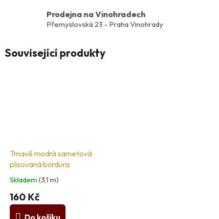
Prodejna na Vinohradech
Přemyslovská 23 - Praha Vinohrady
Související produkty
Tmavě modrá sametová
plisovaná bordura
Skladem
(3,1 m)
160 Kč
Do košíku