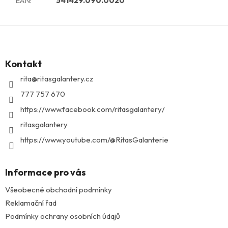
EAN
:
541429.090.0020
Z
á
p
Kontakt
a
t
rita
@
ritasgalantery.cz
í
777 757 670
https://www.facebook.com/ritasgalantery/
ritasgalantery
https://www.youtube.com/@RitasGalanterie
Informace pro vás
Všeobecné obchodní podmínky
Reklamační řad
Podmínky ochrany osobních údajů