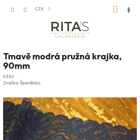
Přejít
NÁKUP
CZK
na
obsah
KOŠÍK
Tmavě modrá pružná krajka,
90mm
K330
Značka:
Španělsko