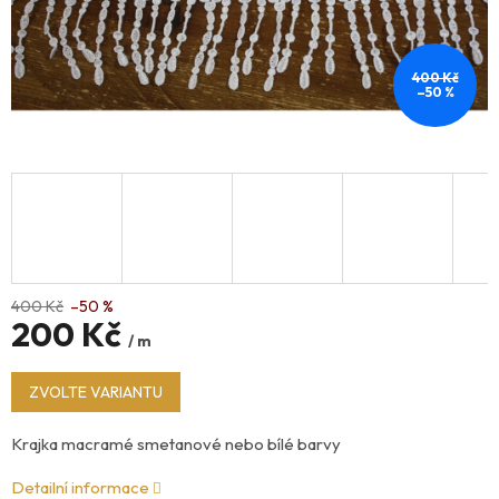
400 Kč
–50 %
400 Kč
–50 %
200 Kč
/ m
Měrná
ZVOLTE VARIANTU
cena:
Krajka macramé smetanové nebo bílé barvy
Detailní informace