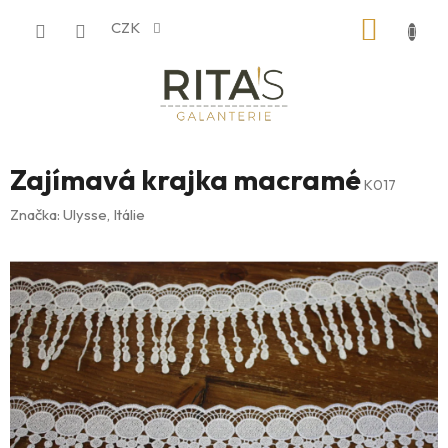
Přejít
NÁKUP
CZK
na
obsah
KOŠÍK
Zajímavá krajka macramé
K017
Značka:
Ulysse, Itálie