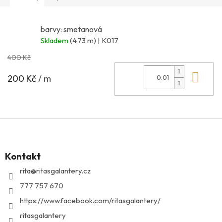
barvy: smetanová
Skladem
(4,73 m)
| K017
400 Kč
Do 
200 Kč
/ m
Z
á
p
Kontakt
a
t
rita
@
ritasgalantery.cz
í
777 757 670
https://www.facebook.com/ritasgalantery/
ritasgalantery