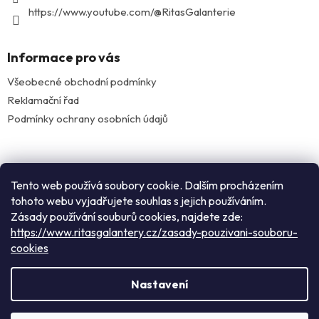
https://www.youtube.com/@RitasGalanterie
Informace pro vás
Všeobecné obchodní podmínky
Reklamační řad
Podmínky ochrany osobních údajů
Facebook
Tento web používá soubory cookie. Dalším procházením
tohoto webu vyjadřujete souhlas s jejich používáním.
Zásady používání souburů cookies, najdete zde:
Instagram
https://www.ritasgalantery.cz/zasady-pouzivani-souboru-
cookies
Vytvořil Shoptet
Nastavení
Rádi Vás přivítáme v našem pražském obchodě: nacházíme se
Copyright 2026
Rita's galanterie
. Všechna práva