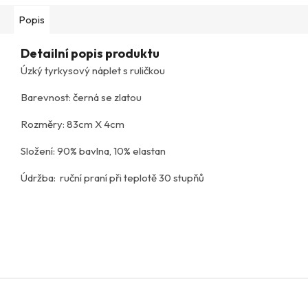
Popis
Detailní popis produktu
Úzký tyrkysový náplet s ruličkou
Barevnost: černá se zlatou
Rozměry: 83cm X 4cm
Složení: 90% bavlna, 10% elastan
Údržba: ruční praní při teplotě 30 stupňů
Z
á