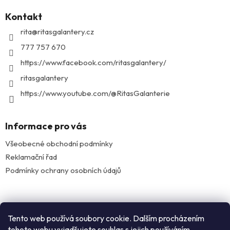
p
Kontakt
a
t
rita
@
ritasgalantery.cz
í
777 757 670
https://www.facebook.com/ritasgalantery/
ritasgalantery
https://www.youtube.com/@RitasGalanterie
Informace pro vás
Všeobecné obchodní podmínky
Reklamační řad
Podmínky ochrany osobních údajů
Facebook
Tento web používá soubory cookie. Dalším procházením
tohoto webu vyjadřujete souhlas s jejich používáním.