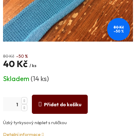
80 Kč
–50 %
80 Kč
–50 %
40 Kč
/ ks
Měrná
Skladem
(14 ks)
cena:
Přidat do košíku
Úzký tyrkysový náplet s ruličkou
Detailní informace