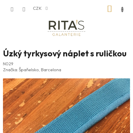
Přejít
NÁKUP
CZK
na
obsah
KOŠÍK
Úzký tyrkysový náplet s ruličkou
N029
Značka:
Špaňelsko, Barcelona