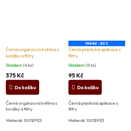
190 Kč
–50 %
Černá organzová květina s
Černá plastická aplikace s
korálky a flitry
flitry
Skladem
(4 ks)
Skladem
(5 ks)
375 Kč
95 Kč
Do košíku
Do košíku
Černá organzová květina s
Černá plastická aplikace s
korálky a flitry
flitry
Materiál: 100%PES
Materiál: 100%PES