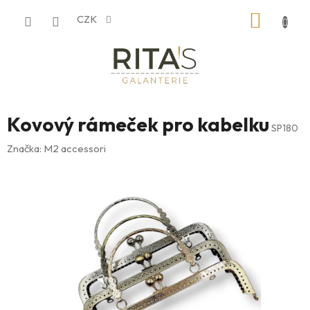
Přejít
NÁKUP
CZK
na
obsah
KOŠÍK
Kovový rámeček pro kabelku
SP180
Značka:
M2 accessori