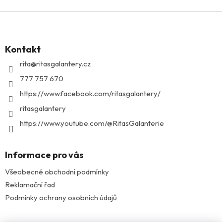
Z
á
p
Kontakt
a
t
rita
@
ritasgalantery.cz
í
777 757 670
https://www.facebook.com/ritasgalantery/
ritasgalantery
https://www.youtube.com/@RitasGalanterie
Informace pro vás
Všeobecné obchodní podmínky
Reklamační řad
Podmínky ochrany osobních údajů