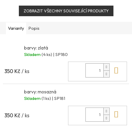
Velikost: cca 19cm x 18cm
Velikost: cca 20cm x 12cm
ZOBRAZIT VŠECHNY SOUVISEJÍCÍ PRODUKTY
Varianty
Popis
barvy: zlatá
Skladem
(4 ks)
| SP180
Do 
350 Kč
/ ks
barvy: mosazná
Skladem
(1 ks)
| SP181
Do 
350 Kč
/ ks