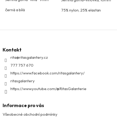
černá a bílá
75% nylon, 25% elastan
75% polyester, 25% latex
Z
á
p
Kontakt
a
t
rita
@
ritasgalantery.cz
í
777 757 670
https://www.facebook.com/ritasgalantery/
ritasgalantery
https://www.youtube.com/@RitasGalanterie
Informace pro vás
Všeobecné obchodní podmínky