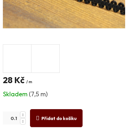
28 Kč
/ m
Měrná
Skladem
(7,5 m)
cena:
Přidat do košíku