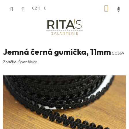
Přejít
NÁKUP
CZK
na
obsah
KOŠÍK
Jemná černá gumička, 11mm
C0369
Značka:
Španělsko