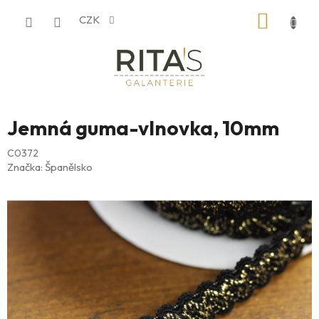
Přejít
NÁKUP
CZK
na
obsah
KOŠÍK
Jemná guma-vlnovka, 10mm
C0372
Značka:
Španělsko