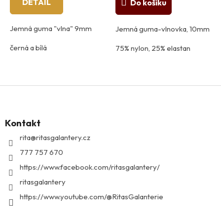
DETAIL
Do košíku
Jemná guma "vlna" 9mm
Jemná guma-vlnovka, 10mm
černá a bílá
75% nylon, 25% elastan
75% polyester, 25% latex
Z
á
p
Kontakt
a
t
rita
@
ritasgalantery.cz
í
777 757 670
https://www.facebook.com/ritasgalantery/
ritasgalantery
https://www.youtube.com/@RitasGalanterie