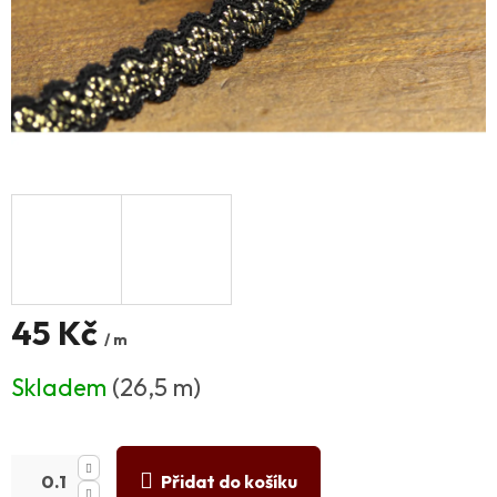
45 Kč
/ m
Měrná
Skladem
(26,5 m)
cena:
Přidat do košíku