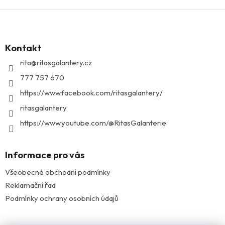
Z
á
p
Kontakt
a
t
rita
@
ritasgalantery.cz
í
777 757 670
https://www.facebook.com/ritasgalantery/
ritasgalantery
https://www.youtube.com/@RitasGalanterie
Informace pro vás
Všeobecné obchodní podmínky
Reklamační řad
Podmínky ochrany osobních údajů