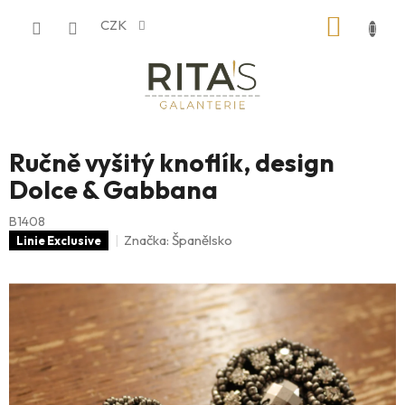
Přejít
NÁKUP
CZK
na
obsah
KOŠÍK
Ručně vyšitý knoflík, design
Dolce & Gabbana
B1408
Značka:
Španělsko
Linie Exclusive