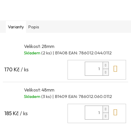
Varianty
Popis
Velikost: 28mm
Skladem
(2 ks)
| B1408
EAN:
786012.044.0112
Do 
170 Kč
/ ks
Velikost: 48mm
Skladem
(3 ks)
| B1409
EAN:
786012.060.0112
Do 
185 Kč
/ ks