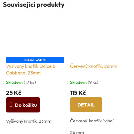
Související produkty
50 Kč
–50 %
Vyšívaný knoflík Dolce &
Červený knoflík, 26mm
Gabbana, 23mm
Skladem
(17 ks)
Skladem
(9 ks)
25 Kč
115 Kč
DETAIL
Do košíku
Červený knoflík "vlna"
Vyšívaný knoflík, 23mm
26 mm