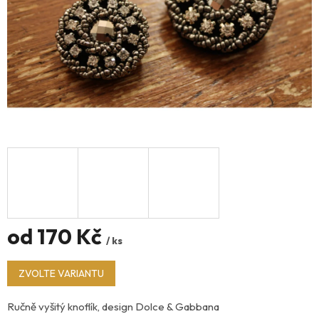
od
170 Kč
/ ks
Měrná
ZVOLTE VARIANTU
cena:
Ručně vyšitý knoflík, design Dolce & Gabbana