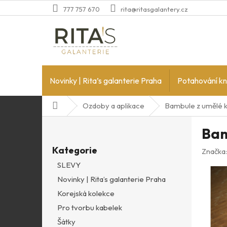
Přejít
777 757 670
rita@ritasgalantery.cz
na
obsah
Novinky | Rita’s galanterie Praha
Potahování kn
Domů
Ozdoby a aplikace
Bambule z umělé 
P
Bam
o
Přeskočit
s
Kategorie
kategorie
Značka
t
SLEVY
r
Novinky | Rita’s galanterie Praha
a
n
Korejská kolekce
n
Pro tvorbu kabelek
í
Šátky