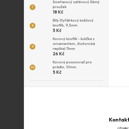
Smetanový saténový šikmý
proužek
18 Kč
Bílý čtyřdírkový košilový
knoflík, 11,5mm
5 Kč
Kovový knoflík - kulička s
ornamentem, (historická
replika) 11mm
26 Kč
Kovový posunovač pro
prádlo, 10mm
5 Kč
Z
á
p
a
t
Kontak
í
rita
@
r