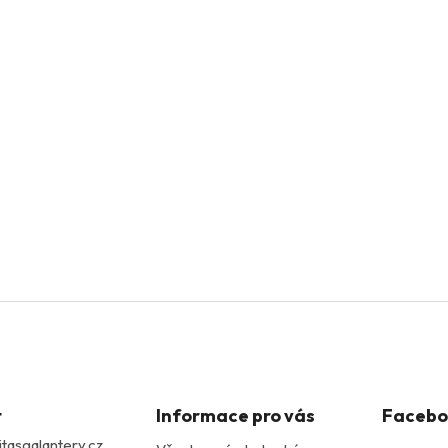
t
Informace pro vás
Facebo
itasgalantery.cz