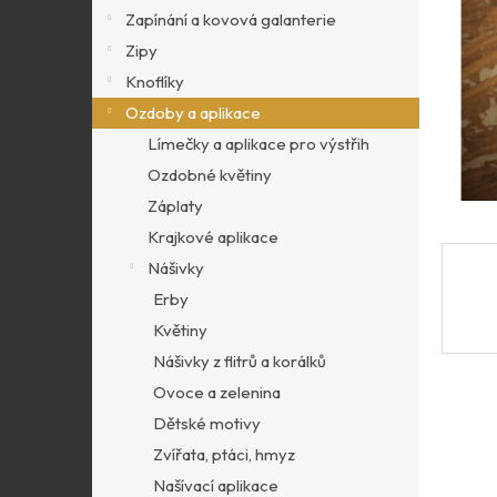
p
Zapínání a kovová galanterie
a
Zipy
n
Knoflíky
e
l
Ozdoby a aplikace
Límečky a aplikace pro výstřih
Ozdobné květiny
Záplaty
Krajkové aplikace
Nášivky
Erby
Květiny
Nášivky z flitrů a korálků
Ovoce a zelenina
Dětské motivy
Zvířata, ptáci, hmyz
Našívací aplikace