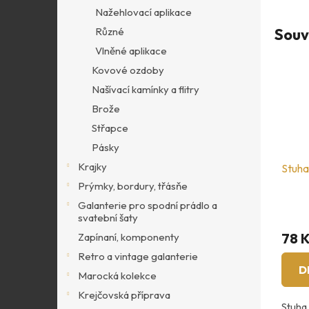
Nažehlovací aplikace
Souv
Různé
Vlněné aplikace
Kovové ozdoby
Našívací kamínky a flitry
Brože
Střapce
Pásky
Krajky
Stuha 
Prýmky, bordury, třásňe
Galanterie pro spodní prádlo a
svatební šaty
78 
Zapínaní, komponenty
Retro a vintage galanterie
D
Marocká kolekce
Krejčovská příprava
Stuha 