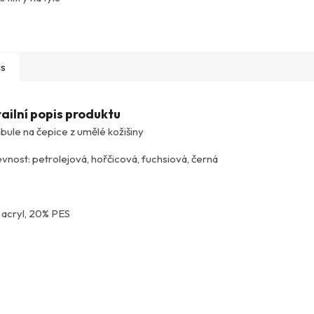
is
ailní popis produktu
ule na čepice z umělé kožišiny
vnost: petrolejová, hořčicová, fuchsiová, černá
acryl, 20% PES