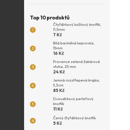
Top 10 produktů
Čtyřdírkový košilový knoflík,
11,5mm
7 Kč
Bílá bavlněná keprovka,
15mm
16 Kč
Provence zelená žakárová
stuha, 23 mm
24 Kč
Jemná rozstřepená krajka,
5,5cm
85 Kč
Dvoudírkový perleťový
knoflík
11 Kč
Černý čtyřdírkový knoflík
5 Kč