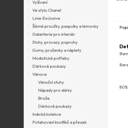
Vyšívaní
Ve stylu Chanel
Linie Exclusive
Šikmé proužky, paspulky a lemovky
Pop
Galanterie pro interiér
Stuhy, provazy, popruhy
Det
Gumy, pruženky a náplety
Bamb
Modistické potřeby
Bare
Dárkové poukazy
Vánoce
Vánoční stuhy
80% 
Nápady pro dárky
Brože
Dárkové poukazy
Indická kolekce
Potahovaní knoflíků a přezek