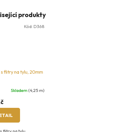
isející produkty
Kód:
D368
s flitry na tylu, 20mm
Skladem
(4,25 m)
Kč
ETAIL
s flitry na tylu