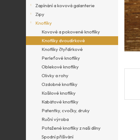
p
Zapínání a kovová galanterie
a
Zipy
n
Knoflíky
e
l
Kovové a pokovené knoflíky
Knoflíky dvoudírkové
Knoflíky čtyřdírkové
Perleťové knoflíky
Oblekové knoflíky
Olivky a rohy
Ozdobné knoflíky
Košilové knoflíky
Kabátové knoflíky
Patentky, cvočky, druky
Ruční výroba
Potažené knoflíky z naši dílny
Spodní přišívání