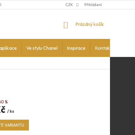
DMÍNKY OCHRANY OSOBNÍCH ÚDAJŮ
CZK
Přihlášení
NÁKUPNÍ
Prázdný košík
KOŠÍK
aplikace
Ve stylu Chanel
Inspirace
Kontakty
50 %
Kč
/ ks
E VARIANTU