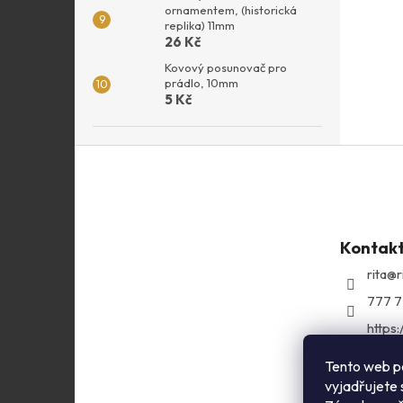
ornamentem, (historická
replika) 11mm
26 Kč
Kovový posunovač pro
prádlo, 10mm
5 Kč
Z
á
p
a
t
Kontak
í
rita
@
r
777 7
https
com/r
Tento web p
ritasg
vyjadřujete 
https