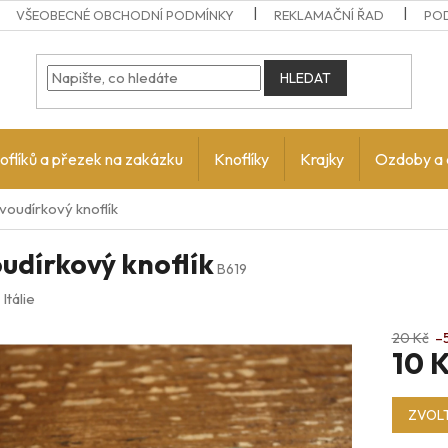
VŠEOBECNÉ OBCHODNÍ PODMÍNKY
REKLAMAČNÍ ŘAD
PO
HLEDAT
oflíků a přezek na zakázku
Knoflíky
Krajky
Ozdoby a 
voudírkový knoflík
udírkový knoflík
B619
:
Itálie
20 Kč
–
10 
Měrná
ZVOLT
cena: