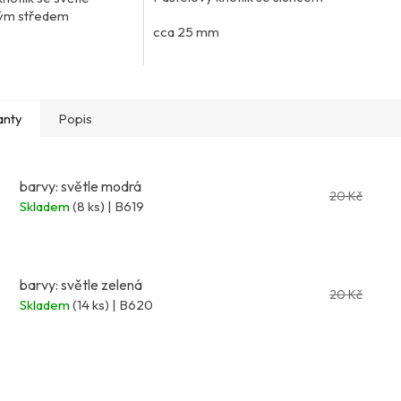
ým středem
cca 25 mm
anty
Popis
barvy: světle modrá
20 Kč
Skladem
(8 ks)
| B619
barvy: světle zelená
20 Kč
Skladem
(14 ks)
| B620