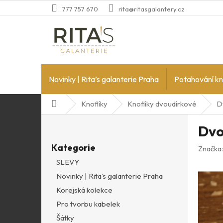
Přejít
777 757 670
rita@ritasgalantery.cz
na
obsah
Novinky | Rita’s galanterie Praha
Potahování kn
Domů
Knoflíky
Knoflíky dvoudírkové
D
P
Dvo
o
Přeskočit
s
Kategorie
kategorie
Značka
t
SLEVY
r
Novinky | Rita’s galanterie Praha
a
n
Korejská kolekce
n
Pro tvorbu kabelek
í
Šátky