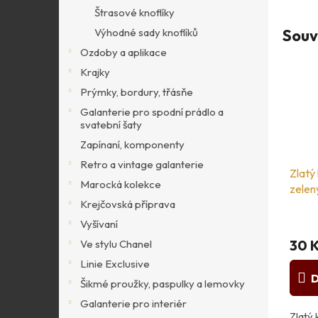
Štrasové knoflíky
Souv
Výhodné sady knoflíků
Ozdoby a aplikace
Krajky
Prýmky, bordury, třásňe
Galanterie pro spodní prádlo a
svatební šaty
Zapínaní, komponenty
Retro a vintage galanterie
Zlatý 
Marocká kolekce
zele
Krejčovská příprava
Vyšívaní
30 
Ve stylu Chanel
Linie Exclusive
D
Šikmé proužky, paspulky a lemovky
Galanterie pro interiér
Zlatý 