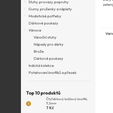
Stuhy, provazy, popruhy
zelen
Gumy, pruženky a náplety
Modistické potřeby
Dárkové poukazy
Vánoce
Vari
Vánoční stuhy
Nápady pro dárky
Brože
Dárkové poukazy
Indická kolekce
Potahovaní knoflíků a přezek
Top 10 produktů
Čtyřdírkový košilový knoflík,
11,5mm
7 Kč