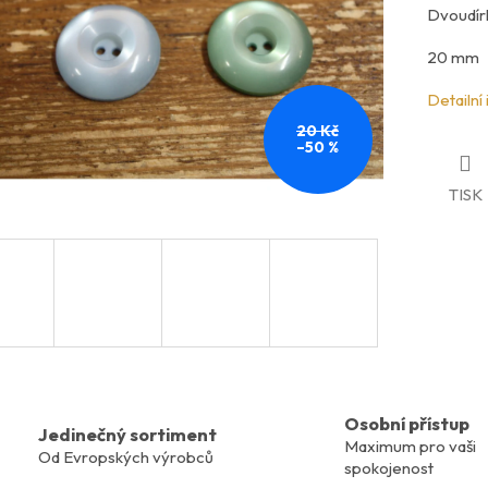
Dvoudírk
20 mm
Detailní
20 Kč
–50 %
TISK
Osobní přístup
Jedinečný sortiment
Maximum pro vaši
Od Evropských výrobců
spokojenost