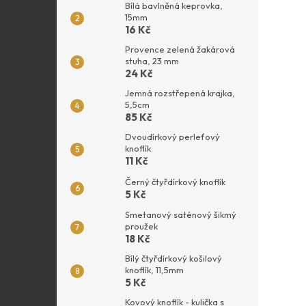
Bílá bavlněná keprovka,
15mm
16 Kč
Provence zelená žakárová
stuha, 23 mm
24 Kč
Jemná rozstřepená krajka,
5,5cm
85 Kč
Dvoudírkový perleťový
knoflík
11 Kč
Černý čtyřdírkový knoflík
5 Kč
Smetanový saténový šikmý
proužek
18 Kč
Bílý čtyřdírkový košilový
knoflík, 11,5mm
5 Kč
Kovový knoflík - kulička s