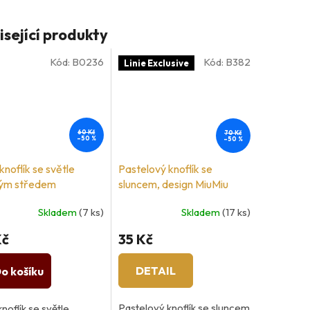
isející produkty
Kód:
B0236
Kód:
B382
Linie Exclusive
60 Kč
70 Kč
–50 %
–50 %
knoflík se světle
Pastelový knoflík se
ným středem
sluncem, design MiuMiu
Skladem
(7 ks)
Skladem
(17 ks)
Kč
35 Kč
DETAIL
o košíku
Pastelový knoflík se sluncem
knoflík se světle