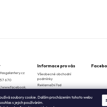
t
Informace pro vás
Facebo
itasgalantery.cz
Všeobecné obchodní
podmínky
57 670
Reklamační řad
://www.facebook.
Podmínky ochrany
itasgalantery/
osobních údajů
oužívá soubory cookie. Dalším procházením tohoto webu
alantery
souhlas s jejich používáním.
://www.youtube.c