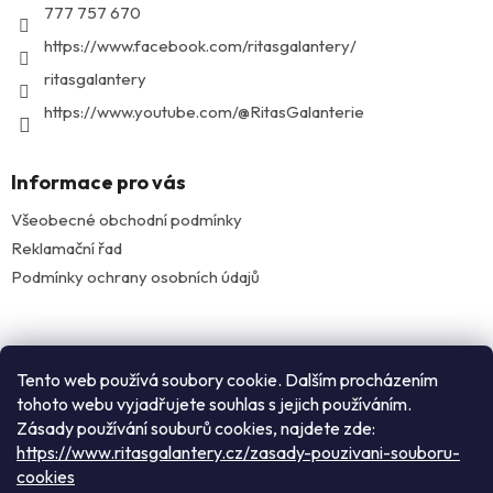
í
777 757 670
https://www.facebook.com/ritasgalantery/
ritasgalantery
https://www.youtube.com/@RitasGalanterie
Informace pro vás
Všeobecné obchodní podmínky
Reklamační řad
Podmínky ochrany osobních údajů
Facebook
Tento web používá soubory cookie. Dalším procházením
tohoto webu vyjadřujete souhlas s jejich používáním.
Zásady používání souburů cookies, najdete zde:
Instagram
https://www.ritasgalantery.cz/zasady-pouzivani-souboru-
cookies