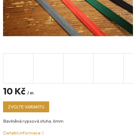
10 Kč
/ m
Měrná
ZVOLTE VARIANTU
cena:
Bavlněná rypsová stuha, 6mm
Detailní informace