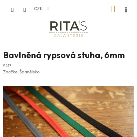
Přejít
NÁKUP
CZK
na
obsah
KOŠÍK
Bavlněná rypsová stuha, 6mm
S413
Značka:
Španělsko