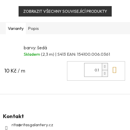
ZOBRAZIT VŠECHNY SOUVISEJÍCÍ PRODUKTY
Varianty
Popis
barvy: šedá
Skladem
(2,3 m)
| S413
EAN:
154100.006.0361
Do 
10 Kč
/ m
Z
á
p
Kontakt
a
t
rita
@
ritasgalantery.cz