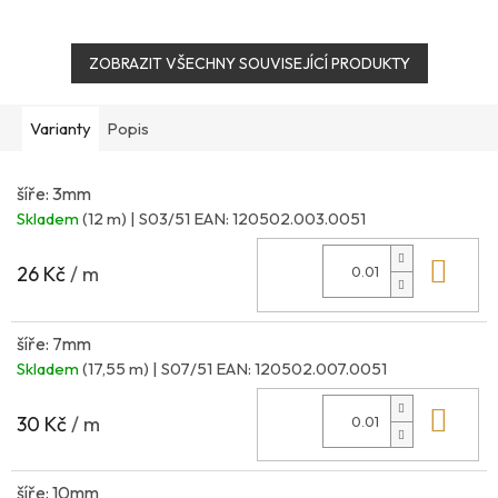
ZOBRAZIT VŠECHNY SOUVISEJÍCÍ PRODUKTY
Varianty
Popis
šíře: 3mm
Skladem
(12 m)
| S03/51
EAN:
120502.003.0051
Do 
26 Kč
/ m
šíře: 7mm
Skladem
(17,55 m)
| S07/51
EAN:
120502.007.0051
Do 
30 Kč
/ m
šíře: 10mm