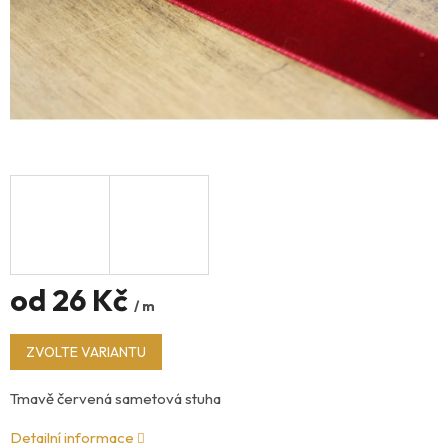
od
26 Kč
/ m
Měrná
ZVOLTE VARIANTU
cena:
Tmavě červená sametová stuha
Detailní informace