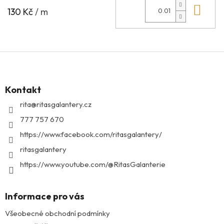
Do 
130 Kč
/ m
Z
á
p
Kontakt
a
t
rita
@
ritasgalantery.cz
í
777 757 670
https://www.facebook.com/ritasgalantery/
ritasgalantery
https://www.youtube.com/@RitasGalanterie
Informace pro vás
Všeobecné obchodní podmínky