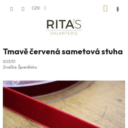
Přejít
NÁKUP
CZK
na
obsah
KOŠÍK
Tmavě červená sametová stuha
S03/51
Značka:
Španělsko