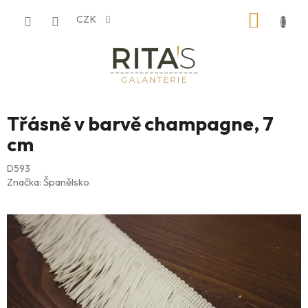
Přejít
NÁKUP
CZK
na
obsah
KOŠÍK
Třásně v barvě champagne, 7
cm
D593
Značka:
Španělsko