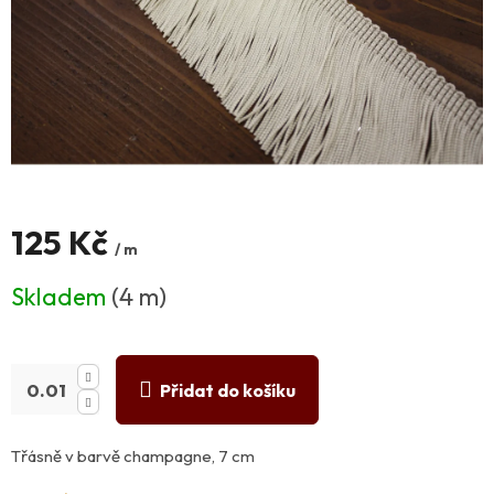
125 Kč
/ m
Měrná
Skladem
(4 m)
cena:
Přidat do košíku
Třásně v barvě champagne, 7 cm