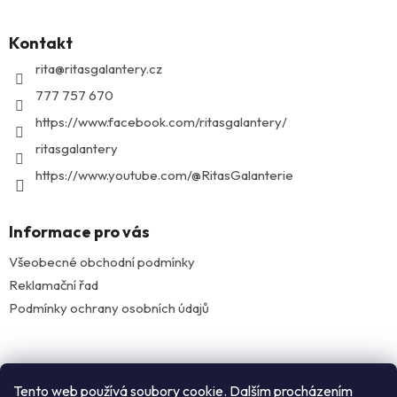
á
p
Kontakt
a
t
rita
@
ritasgalantery.cz
í
777 757 670
https://www.facebook.com/ritasgalantery/
ritasgalantery
https://www.youtube.com/@RitasGalanterie
Informace pro vás
Všeobecné obchodní podmínky
Reklamační řad
Podmínky ochrany osobních údajů
Facebook
Tento web používá soubory cookie. Dalším procházením