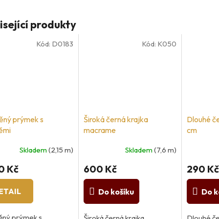
isející produkty
Kód:
D0183
Kód:
K050
ěný prýmek s
Široká černá krajka
Dlouhé če
ěmi
macrame
cm
Skladem
(2,15 m)
Skladem
(7,6 m)
0 Kč
600 Kč
290 Kč
ETAIL
Do košíku
Do k
ěný prýmek s
Široká černá krajka
Dlouhé če