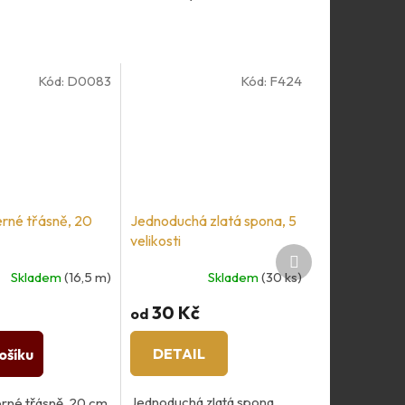
Kód:
D0083
Kód:
F424
rné třásně, 20
Jednoduchá zlatá spona, 5
velikosti
Další
produkt
Skladem
(16,5 m)
Skladem
(30 ks)
30 Kč
od
DETAIL
ošíku
Jednoduchá zlatá spona
rné třásně, 20 cm