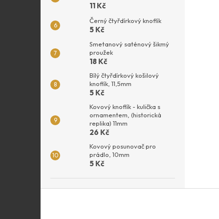
11 Kč
Černý čtyřdírkový knoflík
5 Kč
Smetanový saténový šikmý
proužek
18 Kč
Bílý čtyřdírkový košilový
knoflík, 11,5mm
5 Kč
Kovový knoflík - kulička s
ornamentem, (historická
replika) 11mm
26 Kč
Kovový posunovač pro
prádlo, 10mm
5 Kč
Z
á
p