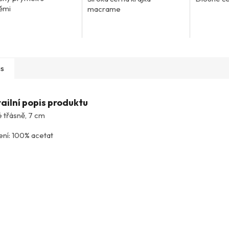
ěmi
macrame
is
ailní popis produktu
é třásně, 7 cm
ení: 100% acetat