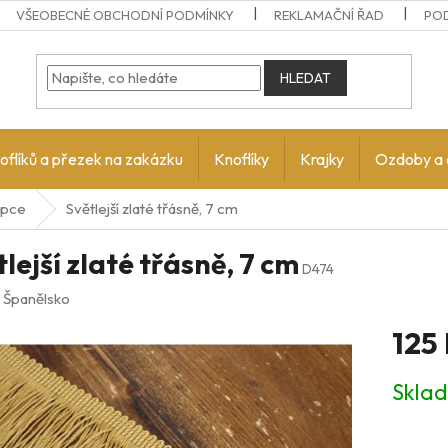
VŠEOBECNÉ OBCHODNÍ PODMÍNKY
REKLAMAČNÍ ŘAD
PO
HLEDAT
oflíků a přezek na zakázku
Knoflíky
Krajky
Ozdoby a 
apce
Světlejší zlaté třásně, 7 cm
lejší zlaté třásně, 7 cm
D474
:
Španělsko
125
Měrná
Skla
cena: