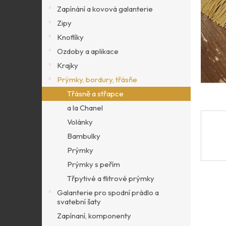
p
Zapínání a kovová galanterie
a
Zipy
n
Knoflíky
e
l
Ozdoby a aplikace
Krajky
Prýmky, bordury, třásňe
Třásně a střapce
a la Chanel
Volánky
Bambulky
Prýmky
Prýmky s peřím
Třpytivé a flitrové prýmky
Galanterie pro spodní prádlo a
svatební šaty
Zapínaní, komponenty