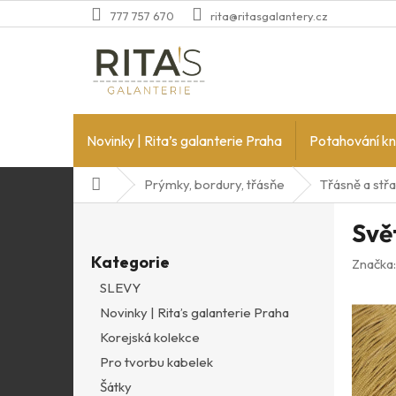
Přejít
777 757 670
rita@ritasgalantery.cz
na
obsah
Novinky | Rita’s galanterie Praha
Potahování kn
Domů
Prýmky, bordury, třásňe
Třásně a stř
P
Svět
o
Přeskočit
s
Kategorie
kategorie
Značka
t
SLEVY
r
Novinky | Rita’s galanterie Praha
a
n
Korejská kolekce
n
Pro tvorbu kabelek
í
Šátky