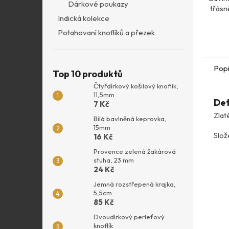
Dárkové poukazy
třásn
Indická kolekce
Potahovaní knoflíků a přezek
Pop
Top 10 produktů
Čtyřdírkový košilový knoflík,
11,5mm
Det
7 Kč
Zlat
Bílá bavlněná keprovka,
15mm
Slož
16 Kč
Provence zelená žakárová
stuha, 23 mm
24 Kč
Jemná rozstřepená krajka,
5,5cm
85 Kč
Dvoudírkový perleťový
knoflík