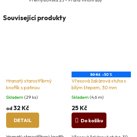
Související produkty
50 Kč
–50 %
Hranatý starostříbrný
Vřesová žakárová stuha s
knoflík s patinou
bílým štepem, 30 mm
Skladem
(29 ks)
Skladem
(4,6 m)
32 Kč
25 Kč
od
DETAIL
Do košíku
Hranatý starostříbrný knoflík
Vřesová žakárová stuha, 30