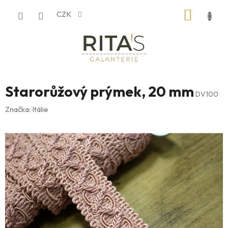
Přejít
NÁKUP
CZK
na
obsah
KOŠÍK
Starorůžový prýmek, 20 mm
DV100
Značka:
Itálie