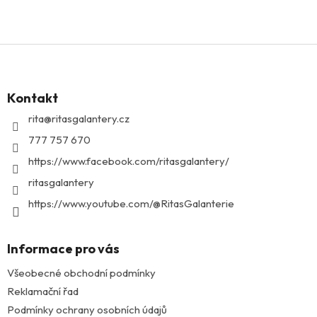
Z
á
p
Kontakt
a
t
rita
@
ritasgalantery.cz
í
777 757 670
https://www.facebook.com/ritasgalantery/
ritasgalantery
https://www.youtube.com/@RitasGalanterie
Informace pro vás
Všeobecné obchodní podmínky
Reklamační řad
Podmínky ochrany osobních údajů