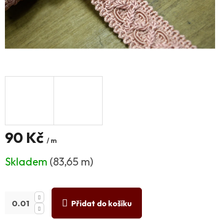
90 Kč
/ m
Měrná
Skladem
(83,65 m)
cena:
Přidat do košíku