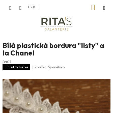
Přejít
NÁKUP
CZK
na
obsah
KOŠÍK
Bílá plastická bordura "listy" a
la Chanel
D407
Značka:
Španělsko
Linie Exclusive