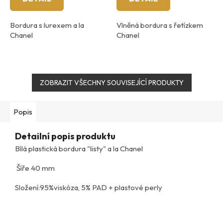
Bordura s lurexem a la
Vlněná bordura s řetízkem
Chanel
Chanel
ZOBRAZIT VŠECHNY SOUVISEJÍCÍ PRODUKTY
Popis
Detailní popis produktu
Bílá plastická bordura "listy" a la Chanel
Šíře 40 mm
Složení:95%viskóza, 5% PAD + plastové perly