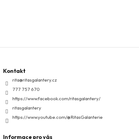
Z
á
p
Kontakt
a
t
rita
@
ritasgalantery.cz
í
777 757 670
https://www.facebook.com/ritasgalantery/
ritasgalantery
https://www.youtube.com/@RitasGalanterie
Informace pro vás