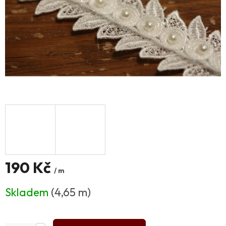
190 Kč
/ m
Měrná
Skladem
(4,65 m)
cena: