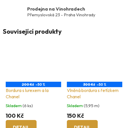
Prodejna na Vinohradech
Přemyslovská 23 - Praha Vinohrady
Související produkty
200 Kč
–50 %
300 Kč
–50 %
Bordura s lurexem a la
Vlněná bordura s řetízkem
Chanel
Chanel
Skladem
(6 ks)
Skladem
(5,95 m)
100 Kč
150 Kč
DETAIL
DETAIL