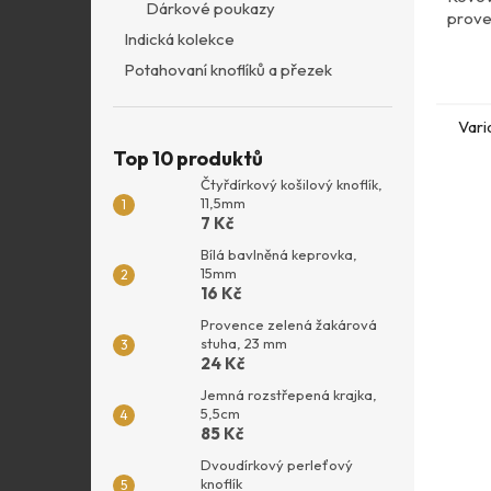
Dárkové poukazy
prove
Indická kolekce
Potahovaní knoflíků a přezek
Vari
Top 10 produktů
Čtyřdírkový košilový knoflík,
11,5mm
7 Kč
Bílá bavlněná keprovka,
15mm
16 Kč
Provence zelená žakárová
stuha, 23 mm
24 Kč
Jemná rozstřepená krajka,
5,5cm
85 Kč
Dvoudírkový perleťový
knoflík