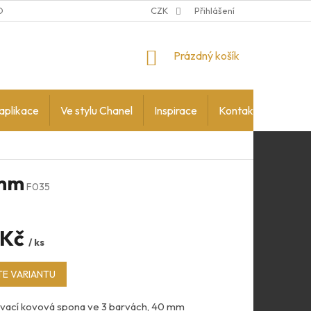
DMÍNKY OCHRANY OSOBNÍCH ÚDAJŮ
CZK
Přihlášení
NÁKUPNÍ
Prázdný košík
KOŠÍK
aplikace
Ve stylu Chanel
Inspirace
Kontakty
 mm
F035
 Kč
/ ks
E VARIANTU
vací kovová spona ve 3 barvách, 40 mm