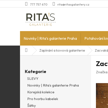
Přejít
777 757 670
rita@ritasgalantery.cz
na
obsah
Novinky | Rita’s galanterie Praha
Potahování kn
Domů
Zapínání a kovová galanterie
Zacvaká
P
Zac
o
Přeskočit
s
Kategorie
kategorie
Značka
t
SLEVY
r
Novinky | Rita’s galanterie Praha
a
n
Korejská kolekce
n
Pro tvorbu kabelek
í
Šátky