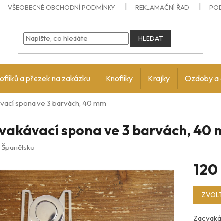
VŠEOBECNÉ OBCHODNÍ PODMÍNKY
REKLAMAČNÍ ŘAD
PO
HLEDAT
oflíků a přezek na zakázku
Knoflíky
Krajky
Ozdoby a 
vací spona ve 3 barvách, 40 mm
vakávací spona ve 3 barvách, 40
:
Španělsko
120
Měrná
ZVOLT
cena:
Zacvaká