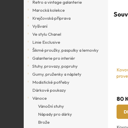
Retro a vintage galanterie
Marocká kolekce
Souv
Krejčovská příprava
Vyšívaní
Ve stylu Chanel
Linie Exclusive
Šikmé proužky, paspulky a lemovky
Galanterie pro interiér
Stuhy, provazy, popruhy
Kovov
Gumy, pruženky a náplety
prove
Modistické potřeby
Dárkové poukazy
80 
Vánoce
Vánoční stuhy
D
Nápady pro dárky
Brože
Kovov