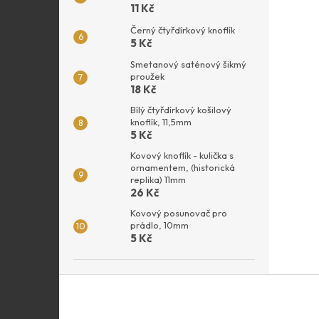
11 Kč
Černý čtyřdírkový knoflík
5 Kč
Smetanový saténový šikmý
proužek
18 Kč
Bílý čtyřdírkový košilový
knoflík, 11,5mm
5 Kč
Kovový knoflík - kulička s
ornamentem, (historická
replika) 11mm
26 Kč
Kovový posunovač pro
prádlo, 10mm
5 Kč
Z
á
p