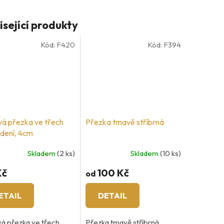
isející produkty
Kód:
F420
Kód:
F394
á přezka ve třech
Přezka tmavě stříbrná
dení, 4cm
Skladem
(2 ks)
Skladem
(10 ks)
Kč
100 Kč
od
ETAIL
DETAIL
á přezka ve třech
Přezka tmavě stříbrná