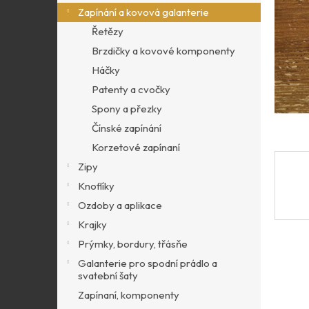
p
Zapínání a kovová galanterie
a
Řetězy
n
Brzdičky a kovové komponenty
e
l
Háčky
Patenty a cvočky
Spony a přezky
Čínské zapínání
Korzetové zapínaní
Zipy
Knoflíky
Ozdoby a aplikace
Krajky
Prýmky, bordury, třásňe
Galanterie pro spodní prádlo a
svatební šaty
Zapínaní, komponenty