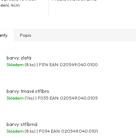
dení, 4cm
anty
Popis
barvy: zlatá
Skladem
(8 ks)
| F314
EAN:
020549.040.0100
barvy: tmavé stříbro
Skladem
(1 ks)
| F035
EAN:
020549.040.0105
barvy: stříbrná
Skladem
(8 ks)
| F034
EAN:
020549.040.0101