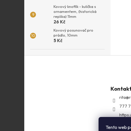
Kovový knoflík - kulička s
ornamentem, (historická
replika) 11mm
26 Kč
Kovový posunovač pro
prádlo, 10mm
5 Kč
Z
á
p
a
t
Kontak
í
rita
@
r
777 7
https
com/r
Tento web p
ritasg