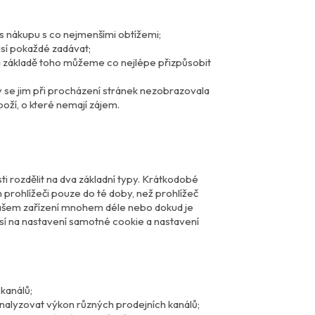
s nákupu s co nejmenšími obtížemi;
usí pokaždé zadávat;
; na základě toho můžeme co nejlépe přizpůsobit
aby se jim při procházení stránek nezobrazovala
oží, o které nemají zájem.
ti rozdělit na dva základní typy. Krátkodobé
 prohlížeči pouze do té doby, než prohlížeč
 Vašem zařízení mnohem déle nebo dokud je
sí na nastavení samotné cookie a nastavení
kanálů;
analyzovat výkon různých prodejních kanálů;