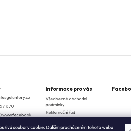
t
Informace pro vás
Facebo
itasgalantery.cz
Všeobecné obchodní
podmínky
57 670
Reklamační řad
://www.facebook.
Podmínky ochrany
itasgalantery/
osobních údajů
oužívá soubory cookie. Dalším procházením tohoto webu
alantery