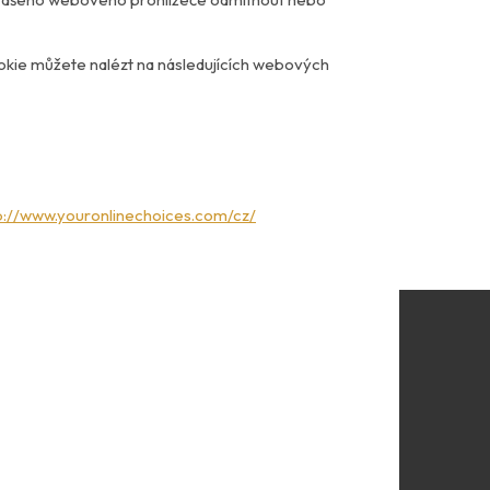
okie můžete nalézt na následujících webových
p://www.youronlinechoices.com/cz/