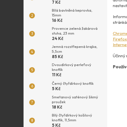
7 Kč
nastavi
Bílá bavlněná keprovka,
15mm
Informa
16 Kč
stránká
Provence zelená žakárová
Chrom
stuha, 23 mm
24 Kč
Firefox
Interne
Jemná rozstřepená krajka,
5,5cm
Účinný 
85 Kč
Dvoudírkový perleťový
Použív
knoflík
11 Kč
Černý čtyřdírkový knoflík
5 Kč
Smetanový saténový šikmý
proužek
18 Kč
Bílý čtyřdírkový košilový
knoflík, 11,5mm
5 Kč