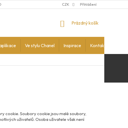
DMÍNKY OCHRANY OSOBNÍCH ÚDAJŮ
CZK
Přihlášení
NÁKUPNÍ
Prázdný košík
KOŠÍK
aplikace
Ve stylu Chanel
Inspirace
Kontakty
ry cookie. Soubory cookie jsou malé soubory,
notlivých uživatelů. Osoba uživatele však není