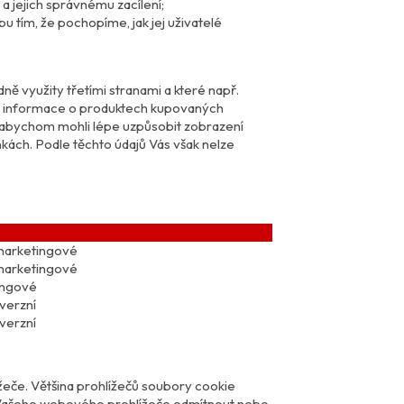
a jejich správnému zacílení;
u tím, že pochopíme, jak jej uživatelé
 využity třetími stranami a které např.
klad informace o produktech kupovaných
 abychom mohli lépe uzpůsobit zobrazení
ách. Podle těchto údajů Vás však nelze
marketingové
marketingové
kingové
verzní
verzní
žeče. Většina prohlížečů soubory cookie
í Vašeho webového prohlížeče odmítnout nebo