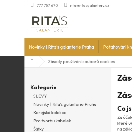
Přejít
777 757 670
rita@ritasgalantery.cz
na
obsah
Novinky | Rita’s galanterie Praha
Potahování kn
Domů
Zásady používání souborů cookies
P
Zás
o
Přeskočit
s
Kategorie
kategorie
t
Zás
SLEVY
r
Novinky | Rita’s galanterie Praha
a
Co j
n
Korejská kolekce
Za účel
n
Pro tvorbu kabelek
které u
í
na zákl
Šátky