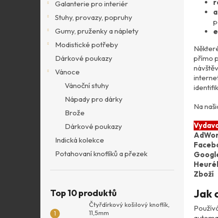
r
Galanterie pro interiér
a
Stuhy, provazy, popruhy
p
Gumy, pruženky a náplety
e
Modistické potřeby
Některé
přímo p
Dárkové poukazy
návštěv
Vánoce
interne
Vánoční stuhy
identifi
Nápady pro dárky
Na naši
Brože
Vydava
Dárkové poukazy
AdWor
Indická kolekce
Faceb
Potahovaní knoflíků a přezek
Google
Heuré
Zboží
Jak 
Top 10 produktů
Čtyřdírkový košilový knoflík,
Používá
11,5mm
automat