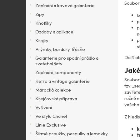
p
Soubory
Zapínání a kovová galanterie
a
Zipy
k
n
p
Knoflíky
e
p
l
Ozdoby a aplikace
n
p
Krajky
s
Prýmky, bordury, třásňe
Další o
Galanterie pro spodní prádlo a
svatební šaty
Jaké
Zapínaní, komponenty
Soubory
Retro a vintage galanterie
tzv. „s
Marocká kolekce
zavřete
ručně n
Krejčovská příprava
vašeho 
Vyšívaní
Ve stylu Chanel
Z hledis
Linie Exclusive
k
Šikmé proužky, paspulky a lemovky
t