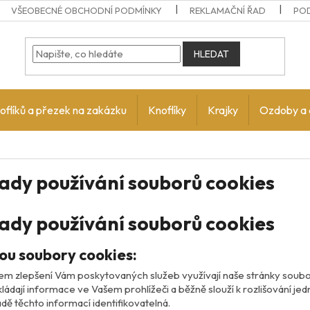
VŠEOBECNÉ OBCHODNÍ PODMÍNKY
REKLAMAČNÍ ŘAD
PO
HLEDAT
oflíků a přezek na zakázku
Knoflíky
Krajky
Ozdoby a 
ady používání souborů cookies
ady používání souborů cookies
sou soubory cookies:
em zlepšení Vám poskytovaných služeb využívají naše stránky soubo
kládají informace ve Vašem prohlížeči a běžně slouží k rozlišování jed
adě těchto informací identifikovatelná.