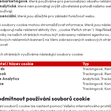
emarketingové
, které používáme pro personalizaci obsahu reklam 
nalytické
, které nám pomáhají zvýšit uživatelské pohodlí našeho web
oužívají;
senciální
, které jsou důležité pro základní funkčnost webu.
 soubory cookie mohou shromažďovat informace, které jsou následně
odporují naše reklamní aktivity (tzv. „cookie třetích stran“). Napří
níky na našich stránkách mohou být zobrazeny reklamní agenturou,
tových reklamních bannerů na Vámi zobrazovaných webových stránk
kovat.
ch stránkách využíváme následující soubory cookie:
tel / Název cookie
Typ
ds
Trackingové, Re
ook
Trackingové, Re
 Analytics
Analytické, Trac
ka
Trackingové, Kon
Trackingové, Kon
odmítnout používání souborů cookie
ní souborů cookie lze nastavit pomocí Vašeho internetového prohlí
icky přijímá již ve výchozím nastavení. Soubory cookie lze pomoc