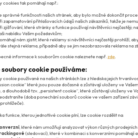
 cookies tak pomáhají např.:
e správné funkčnosti našich stránek, aby bylo možné dokončit proce
ři zapamatování přihlašovacích údajů našich zákazníků, takže je nem
ři zjišťování, které stránky a funkce používají návštěvníci nejčastěji
aši nabídku Vašim požadavkům;
omáhají nám zjistit, které reklamy si návštěvníci nejčastěji prohlíží, 
tále stejná reklama, případně aby se jim nezobrazovala reklama na zb
becné informace k souborům cookie naleznete např.
zde
.
 soubory cookie používáme:
 cookie používané na našich stránkách lze z hlediska jejich trvanlivos
ession cookie“ které jsou pouze dočasné a zůstávají uloženy ve Vašem
, a dlouhodobě tzv. „persistent cookie“, které zůstávají uloženy ve
eodstraníte (doba ponechání souborů cookie ve vašem zařízení závi
prohlížeče).
ka funkce, kterou jednotlivé cookie plní, lze cookie rozdělit na:
onverzní
, které nám umožňují analyzovat výkon různých prodejních 
rackingové
(sledovací), které v kombinaci s konverzními pomáhají 