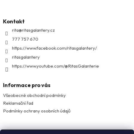
Z
á
p
Kontakt
a
t
rita
@
ritasgalantery.cz
í
777 757 670
https://www.facebook.com/ritasgalantery/
ritasgalantery
https://www.youtube.com/@RitasGalanterie
Informace pro vás
Všeobecné obchodní podmínky
Reklamační řad
Podmínky ochrany osobních údajů