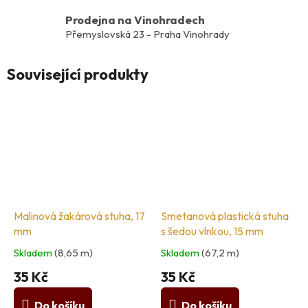
Prodejna na Vinohradech
Přemyslovská 23 - Praha Vinohrady
Související produkty
Malinová žakárová stuha, 17
Smetanová plastická stuha
mm
s šedou vlnkou, 15 mm
Skladem
(8,65 m)
Skladem
(67,2 m)
35 Kč
35 Kč
Do košíku
Do košíku