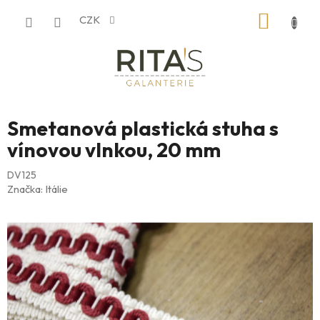
Přejít
NÁKUP
CZK
na
obsah
KOŠÍK
Smetanová plastická stuha s
vínovou vlnkou, 20 mm
DV125
Značka:
Itálie