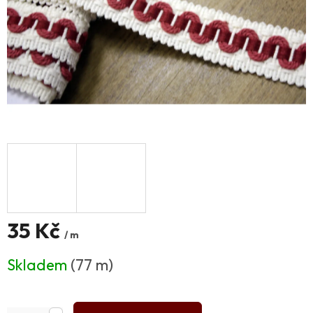
35 Kč
/ m
Měrná
Skladem
(77 m)
cena: