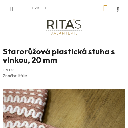
Přejít
NÁKUP
CZK
na
obsah
KOŠÍK
Starorůžová plastická stuha s
vlnkou, 20 mm
DV128
Značka:
Itálie