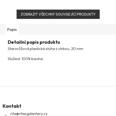
ZOBRAZIT VŠECHNY SOUVISEJÍCÍ PRODUKTY
Popis
Detailní popis produktu
Starorůžová plastická stuha s vlnkou, 20 mm
Složení: 100% bavlna
Z
á
p
Kontakt
a
t
rita
@
ritasgalantery.cz