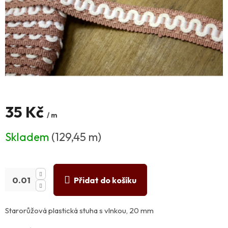
35 Kč
/ m
Měrná
Skladem
(129,45 m)
cena:
Přidat do košíku
Starorůžová plastická stuha s vlnkou, 20 mm