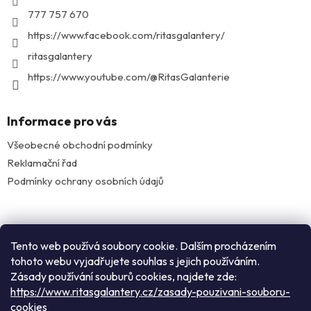
í
777 757 670
https://www.facebook.com/ritasgalantery/
ritasgalantery
https://www.youtube.com/@RitasGalanterie
Informace pro vás
Všeobecné obchodní podmínky
Reklamační řad
Podmínky ochrany osobních údajů
Facebook
Tento web používá soubory cookie. Dalším procházením
tohoto webu vyjadřujete souhlas s jejich používáním.
Zásady používání souburů cookies, najdete zde:
Instagram
https://www.ritasgalantery.cz/zasady-pouzivani-souboru-
cookies